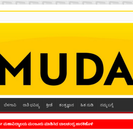
ಬೆಳಗಾವಿ
ರಾಶಿ ಭವಿಷ್ಯ
ಕ್ರೀಡೆ
ತಂತ್ರಜ್ಞಾನ
ಹಿತ ನುಡಿ
ನಮ್ಮ ಬಗ್ಗೆ
ೂರ್ವ ಮಹಾವಿದ್ಯಾಲಯ ಮಂಜೂರು ಮಾಡಿಸಿದ ಬಾಲಚಂದ್ರ ಜಾರಕಿಹೊಳಿ