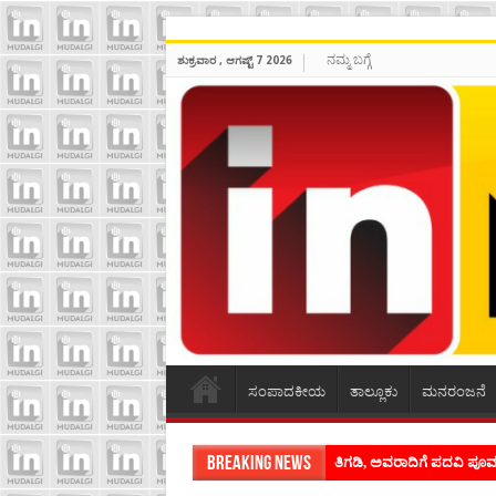
ನಮ್ಮ ಬಗ್ಗೆ
ಶುಕ್ರವಾರ , ಆಗಷ್ಟ್ 7 2026
ಸಂಪಾದಕೀಯ
ತಾಲ್ಲೂಕು
ಮನರಂಜನೆ
Breaking News
ತಿಗಡಿ, ಅವರಾದಿಗೆ ಪದವಿ ಪ