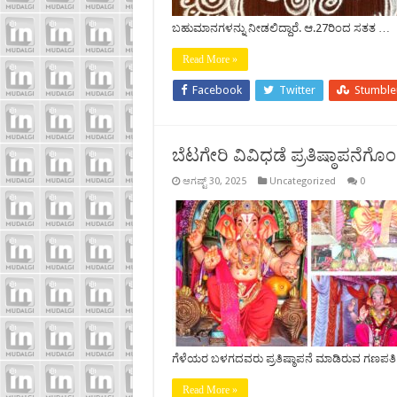
ಬಹುಮಾನಗಳನ್ನು ನೀಡಲಿದ್ದಾರೆ. ಆ.27ರಿಂದ ಸತತ …
Read More »
Facebook
Twitter
Stumbl
ಬೆಟಗೇರಿ ವಿವಿಧಡೆ ಪ್ರತಿಷ್ಠಾಪನೆಗ
ಆಗಷ್ಟ್ 30, 2025
Uncategorized
0
ಗೆಳೆಯರ ಬಳಗದವರು ಪ್ರತಿಷ್ಠಾಪನೆ ಮಾಡಿರುವ ಗಣಪತ
Read More »