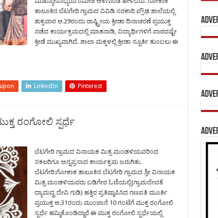
ಮುಖ್ಯೋಪಾಧ್ಯಯ ರಮೇಶ ಅಳಗುಂಡಿ ಹೇಳಿದರು. ಗೋಕಾಕ
ತಾಲೂಕಿನ ಬೆಟಗೇರಿ ಗ್ರಾಮದ ವಿವಿಡಿ ಸರಕಾರಿ ಪ್ರೌಢ ಶಾಲೆಯಲ್ಲಿ
Adve
ಶುಕ್ರವಾರ ಆ.29ರಂದು ರಾಷ್ಟ್ರೀಯ ಕ್ರೀಡಾ ದಿನಾಚರಣೆ ಪ್ರಯುಕ್ತ
ನಡೆದ ಕಾರ್ಯಕ್ರಮದಲ್ಲಿ ಮಾತನಾಡಿ, ವಿದ್ಯಾರ್ಥಿಗಳಿಗೆ ಪಾಠದಷ್ಟೇ
ಕ್ರೀಡೆ ಮುಖ್ಯವಾಗಿದೆ. ಶಾಲಾ ಮಕ್ಕಳಲ್ಲಿ ಕ್ರೀಡಾ ಸ್ಪೂರ್ತಿ ತುಂಬಲು ಈ
Adve
eupon
LinkedIn
Pinterest
Adve
ಕ್ತ ರಂಗೋಲಿ ಸ್ಪರ್ಧೆ
Adve
ಬೆಟಗೇರಿ ಗ್ರಾಮದ ವಿನಾಯಕ ಮಿತ್ರ ಮಂಡಳಿಯವರಿಂದ
ಸಕಲರಿಗೂ ಅನ್ನಪ್ರಸಾದ ಕಾರ್ಯಕ್ರಮ ಜರುಗಿತು.
ಬೆಟಗೇರಿ:ಗೋಕಾಕ ತಾಲೂಕಿನ ಬೆಟಗೇರಿ ಗ್ರಾಮದ ಶ್ರೀ ವಿನಾಯಕ
ಮಿತ್ರ ಮಂಡಳಿಯವರು ಬಡಿಗೇರ ಓಣಿಯಲ್ಲಿ(ಗ್ರಾಮದೇವತೆ
ದ್ಯಾಮವ್ವ ದೇವಿ ಗುಡಿ) ಹತ್ತಿರ ಪ್ರತಿಷ್ಠಾಪಿಸಿದ ಗಣಪತಿ ಮೂರ್ತಿ
ಪ್ರಯುಕ್ತ ಆ.31ರಂದು ಮುಂಜಾನೆ 10 ಗಂಟೆಗೆ ಮುಕ್ತ ರಂಗೋಲಿ
ಸ್ಪರ್ಧೆ ಹಮ್ಮಿಕೊಂಡಿದ್ದಾರೆ ಈ ಮುಕ್ತ ರಂಗೋಲಿ ಸ್ಪರ್ಧೆಯಲ್ಲಿ