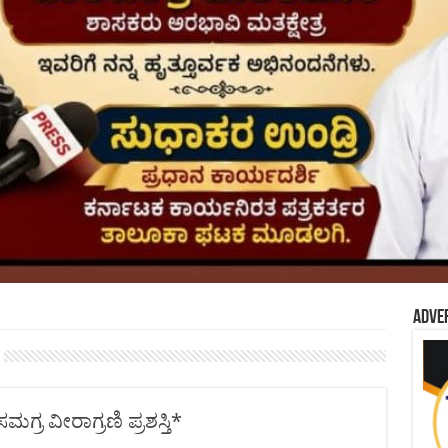
Adve
ಮಗ್ರ ವೀರಾಗ್ರಣಿ ಪ್ರಶಸ್ತಿ*