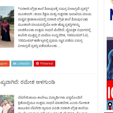
*ಸರಕಾರಿ ಪ್ರೌಢ ಶಾಲೆ ಶಿವಾಪುರಕ್ಕೆ ಸಮಗ್ರ ವೀರಾಗ್ರಣಿ ಪ್ರಶಸ್ತಿ*
ಮೂಡಲಾಗಿ : ಶಾಲಾ ಶಿಕ್ಷಣ ಮತ್ತು ಸಾಕ್ಷರತಾ ಇಲಾಖೆಯ ವಲಯ
ಮಟ್ಟದ ಕ್ರೀಡಾಕೂಟದಲ್ಲಿ ಸರಕಾರಿ ಪ್ರೌಢ ಶಾಲೆ ಶಿವಾಪುರ (ಹ)
ಮೂಡಲಗಿ ವಲಯದಲ್ಲಿಯೇ ಅತೀ ಹೆಚ್ಚು ಪ್ರಶಸ್ತಿಗಳನ್ನು
ಬಾಚಿಕೊಂಡು ಉತ್ತಮ ಸಾಧನೆ ಮೆರೆದಿದೆ. ವೈಯಕ್ತಿಕ ವಿಭಾಗದಲ್ಲಿ
ಕಾವೇರಿ ಮುತ್ತಪ್ಪ ಬಿ ಪಾಟೀಲ ಉದ್ದ ಜಿಗಿತ, 100ಮೀಟರ್ ಓಟ,
100ಮೀಟರ್ ಹರ್ಡೆಲ್ಸದಲ್ಲಿ ಪ್ರಥಮ ಸ್ಥಾನ ಪಡೆದು ಸಮಗ್ರ
ವೀರಾಗ್ರಣಿ ಪ್ರಶಸ್ತಿ ಪಡೆದುಕೊಂಡು …
eupon
LinkedIn
Pinterest
ೆ ಮುಖ್ಯವಾಗಿದೆ: ರಮೇಶ ಅಳಗುಂಡಿ
ಬೆಟಗೇರಿ:ಶಾಲಾ-ಕಾಲೇಜು ವಿದ್ಯಾರ್ಥಿಗಳು ಪಠ್ಯದೊಂದಿಗೆ
ಕ್ರಿಡೆಯಲ್ಲಿಯೂ ಉತ್ತಮ ಸಾಧನೆ ಮಾಡಬೇಕು ಎಂದು ಗೋಕಾಕ
ತಾಲೂಕಿನ ಬೆಟಗೇರಿ ಗ್ರಾಮದ ವಿವಿಡಿ ಸರಕಾರಿ ಪ್ರೌಢ ಶಾಲೆಯ