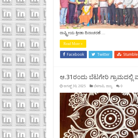
ರಾಷ್ಟ್ರೀಯ ಕ್ರೀಡಾ ದಿನಾಚರಣೆ …
Read More »
Facebook
Twitter
Stumbl
ಆ.31ರಂದು ಬೆಟಗೇರಿ ಗ್ರಾಮದಲ್ಲಿ ಮು
ಆಗಷ್ಟ್ 30, 2025
ಬೆಳಗಾವಿ
,
ರಾಜ್ಯ
0