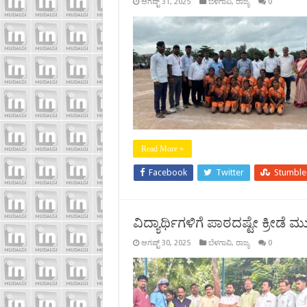
ಆಗಷ್ಟ್ 31, 2025
ಬೆಳಗಾವಿ
,
ರಾಜ್ಯ
0
Read More »
Facebook
Twitter
Stumbl
ವಿದ್ಯಾರ್ಥಿಗಳಿಗೆ ಪಾಠದಷ್ಟೇ ಕ್ರೀಡ
ಆಗಷ್ಟ್ 30, 2025
ಬೆಳಗಾವಿ
,
ರಾಜ್ಯ
0