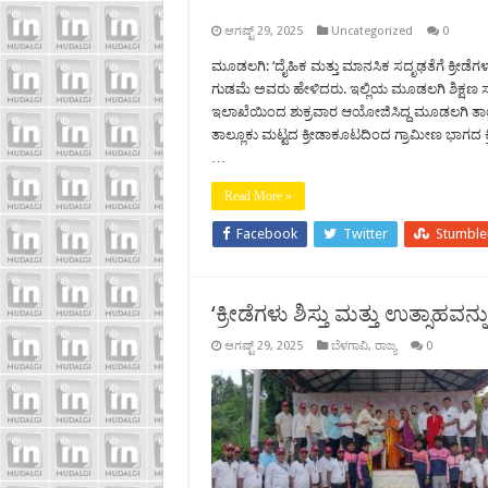
ಆಗಷ್ಟ್ 29, 2025
Uncategorized
0
ಮೂಡಲಗಿ: ‘ದೈಹಿಕ ಮತ್ತು ಮಾನಸಿಕ ಸದೃಢತೆಗೆ ಕ್ರೀಡೆಗಳ
ಗುಡಮೆ ಅವರು ಹೇಳಿದರು. ಇಲ್ಲಿಯ ಮೂಡಲಗಿ ಶಿಕ್ಷಣ 
ಇಲಾಖೆಯಿಂದ ಶುಕ್ರವಾರ ಆಯೋಜಿಸಿದ್ದ ಮೂಡಲಗಿ ತಾಲ್
ತಾಲ್ಲೂಕು ಮಟ್ಟದ ಕ್ರೀಡಾಕೂಟದಿಂದ ಗ್ರಾಮೀಣ ಭಾಗದ ಕ್ರೀಡಾ 
…
Read More »
Facebook
Twitter
Stumbl
‘ಕ್ರೀಡೆಗಳು ಶಿಸ್ತು ಮತ್ತು ಉತ್ಸಾಹವನ್
ಆಗಷ್ಟ್ 29, 2025
ಬೆಳಗಾವಿ
,
ರಾಜ್ಯ
0