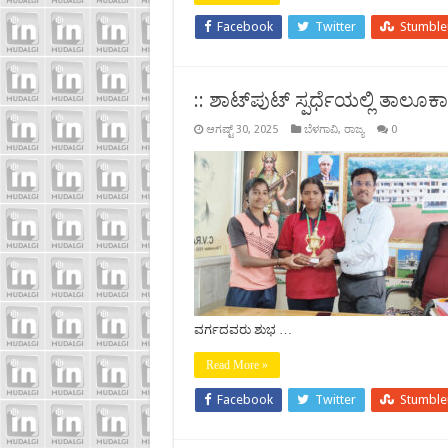
Facebook
Twitter
Stumbl
:: ಶಾಟ್‍ಪುಟ್ ಸ್ಪರ್ಧೆಯಲ್ಲಿ ತಾಲೂಕಾ 
ಆಗಷ್ಟ್ 30, 2025
ಬೆಳಗಾವಿ
,
ರಾಜ್ಯ
0
ವರ್ಗದವರು ಶುಭ …
Read More »
Facebook
Twitter
Stumbl