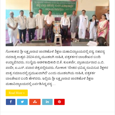
ಗೋಕಾಕದ ಶ್ರೀ ಲಕ್ಷ್ಮಣರಾವ ಜಾರಕಿಹೊಳಿ ಶಿಕ್ಷಣ ಮಹಾವಿದ್ಯಾಲಯದಲ್ಲಿ ಪಠ್ಯ, ಸಹಪಠ್ಯ
ನವರಾತ್ರಿ ಉತ್ಸವ-2024 ವನ್ನು ಮೂಡಲಗಿ ಸಾಹಿತಿ, ಪತ್ರಕರ್ತರ ಬಾಲಶೇಖರ ಬಂದಿ
ಉದ್ಘಾಟಿಸಿದರು. ಸಂಸ್ಥೆಯ ಆಡಳಿತಾಧಿಕಾರಿ ಬಿ.ಕೆ. ಕುಲಕರ್ಣಿ, ಪ್ರಾಚಾರ್ಯರಾದ ಎ.ಬಿ.
ಪಾಟೀ, ಐ.ಎಸ್. ಪವಾರ ಚಿತ್ರದಲ್ಲಿರುವರು. ಗೋಕಾಕ: ‘ದೇಶದ ಭವಿಷ್ಯ ರೂಪಿಸುವ ಶಿಕ್ಷಕರ
ಪಾತ್ರ ಸಮಾಜದಲ್ಲಿ ಪ್ರಮುಖವಾಗಿದೆ’ ಎಂದು ಮೂಡಲಗಿಯ ಸಾಹಿತಿ, ಪತ್ರಕರ್ತ
ಬಾಲಶೇಖರ ಬಂದಿ ಹೇಳಿದರು. ಇಲ್ಲಿಯ ಶ್ರೀ ಲಕ್ಷ್ಮಣರಾವ ಜಾರಕಿಹೊಳಿ ಶಿಕ್ಷಣ
ಮಹಾವಿದ್ಯಾಲಯದಲ್ಲಿ ಏರ್ಪಡಿಸಿದ್ದ ಪಠ್ಯ …
Read More »