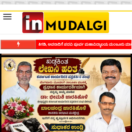
ಶಿವಾಪುರದಲ್ಲಿ ಕವಿಗೋಷ್ಠಿಯ ಸಂಭ್ರಮ ಭಾವನೆಗಳನ್ನು ಕಟ್ಟಿಕೊಡುವ ಕಲೆಗ