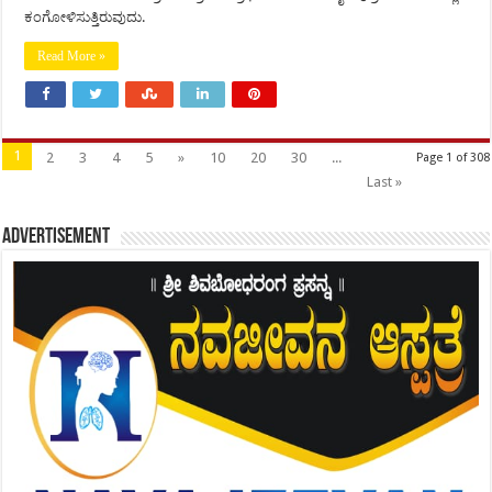
ಕಂಗೋಳಿಸುತ್ತಿರುವುದು.
Read More »
1
2
3
4
5
»
10
20
30
...
Page 1 of 308
Last »
Advertisement