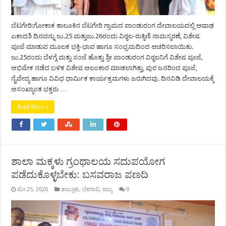
ಬೆಟಗೇರಿ:ಗೋಕಾಕ ತಾಲೂಕಿನ ಬೆಟಗೇರಿ ಗ್ರಾಮದ ಪಾಂಡುರಂಗ ದೇವಾಲಯದಲ್ಲಿ ಆಷಾಢ
ಏಕಾದಶಿ ದಿನವನ್ನು ಜು.25 ಮತ್ತುಜು.26ರಂದು ವಿಠ್ಠಲ-ರುಕ್ಮಿಣಿ ನಾಮಸ್ಮರಣೆ, ವಿಶೇಷ
ಪೂಜೆ ಮಾಡುವ ಮೂಲಕ ಭಕ್ತಿ-ಭಾವ ಹಾಗೂ ಸಂಭ್ರಮದಿಂದ ಆಚರಿಸಲಾಯಿತು.
ಜು.25ರಂದು ಬೆಳಗ್ಗೆ ಮತ್ತು ಸಂಜೆ ಹೊತ್ತು ಶ್ರೀ ಪಾಂಡುರಂಗ ವಿಠ್ಠಲನಿಗೆ ವಿಶೇಷ ಪೂಜೆ,
ಅಭಿಷೇಕ ನಡೆದ ಬಳಿಕ ವಿಶೇಷ ಅಲಂಕಾರ ಮಾಡಲಾಗಿತ್ತು, ಪುರ ಜನರಿಂದ ಪೂಜೆ,
ನೈವೇದ್ಯ ಹಾಗೂ ವಿವಿಧ ಧಾರ್ಮಿಕ ಕಾರ್ಯಕ್ರಮಗಳು ಜರುಗಿದವು. ದಿನವಿಡಿ ದೇವಾಲಯಕ್ಕೆ
ಅಸಂಖ್ಯಾಂತ ಭಕ್ತರು …
Read More »
ಶಾಲಾ ಮಕ್ಕಳು ಗ್ರಂಥಾಲಯ ಸದುಪಯೋಗ
ಪಡೆದುಕೊಳ್ಳಬೇಕು: ಬಸವರಾಜ ಪಣದಿ
ಮೇ 25, 2026
ತಾಲ್ಲೂಕು
,
ಬೆಳಗಾವಿ
,
ರಾಜ್ಯ
0