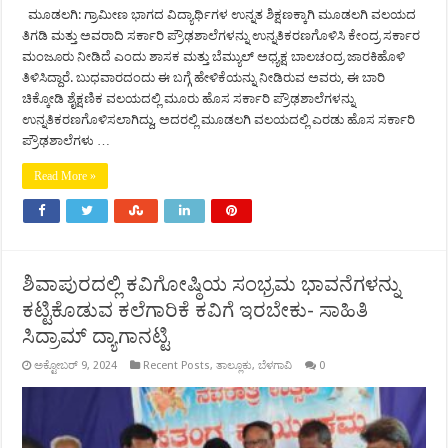
ಮೂಡಲಗಿ: ಗ್ರಾಮೀಣ ಭಾಗದ ವಿದ್ಯಾರ್ಥಿಗಳ ಉನ್ನತ ಶಿಕ್ಷಣಕ್ಕಾಗಿ ಮೂಡಲಗಿ ವಲಯದ
ತಿಗಡಿ ಮತ್ತು ಅವರಾದಿ ಸರ್ಕಾರಿ ಪ್ರೌಢಶಾಲೆಗಳನ್ನು ಉನ್ನತಿಕರಣಗೊಳಿಸಿ ಕೇಂದ್ರ ಸರ್ಕಾರ
ಮಂಜೂರು ನೀಡಿದೆ ಎಂದು ಶಾಸಕ ಮತ್ತು ಬೆಮ್ಯುಲ್ ಅಧ್ಯಕ್ಷ ಬಾಲಚಂದ್ರ ಜಾರಕಿಹೊಳಿ
ತಿಳಿಸಿದ್ದಾರೆ. ಬುಧವಾರದಂದು ಈ ಬಗ್ಗೆ ಹೇಳಿಕೆಯನ್ನು ನೀಡಿರುವ ಅವರು, ಈ ಬಾರಿ
ಚಿಕ್ಕೋಡಿ ಶೈಕ್ಷಣಿಕ ವಲಯದಲ್ಲಿ ಮೂರು ಹೊಸ ಸರ್ಕಾರಿ ಪ್ರೌಢಶಾಲೆಗಳನ್ನು
ಉನ್ನತಿಕರಣಗೊಳಿಸಲಾಗಿದ್ದು, ಅದರಲ್ಲಿ ಮೂಡಲಗಿ ವಲಯದಲ್ಲಿ ಎರಡು ಹೊಸ ಸರ್ಕಾರಿ
ಪ್ರೌಢಶಾಲೆಗಳು …
Read More »
ಶಿವಾಪುರದಲ್ಲಿ ಕವಿಗೋಷ್ಠಿಯ ಸಂಭ್ರಮ ಭಾವನೆಗಳನ್ನು
ಕಟ್ಟಿಕೊಡುವ ಕಲೆಗಾರಿಕೆ ಕವಿಗೆ ಇರಬೇಕು- ಸಾಹಿತಿ
ಸಿದ್ರಾಮ್ ದ್ಯಾಗಾನಟ್ಟಿ
ಅಕ್ಟೋಬರ್ 9, 2024
Recent Posts
,
ತಾಲ್ಲೂಕು
,
ಬೆಳಗಾವಿ
0