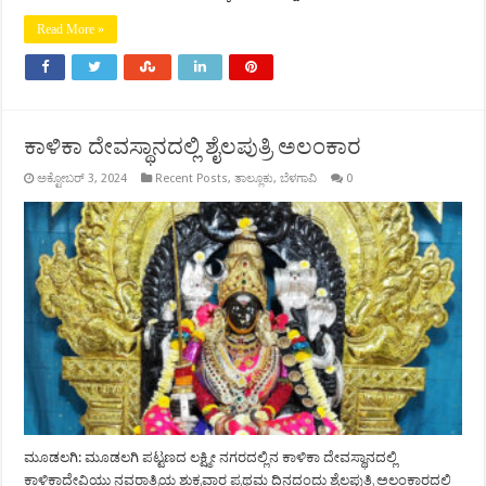
Read More »
ಕಾಳಿಕಾ ದೇವಸ್ಥಾನದಲ್ಲಿ ಶೈಲಪುತ್ರಿ ಅಲಂಕಾರ
ಅಕ್ಟೋಬರ್ 3, 2024
Recent Posts
,
ತಾಲ್ಲೂಕು
,
ಬೆಳಗಾವಿ
0
ಮೂಡಲಗಿ: ಮೂಡಲಗಿ ಪಟ್ಟಣದ ಲಕ್ಷ್ಮೀ ನಗರದಲ್ಲಿನ ಕಾಳಿಕಾ ದೇವಸ್ಥಾನದಲ್ಲಿ
ಕಾಳಿಕಾದೇವಿಯು ನವರಾತ್ರಿಯ ಶುಕ್ರವಾರ ಪ್ರಥಮ ದಿನದಂದು ಶೈಲಪುತ್ರಿ ಅಲಂಕಾರದಲ್ಲಿ