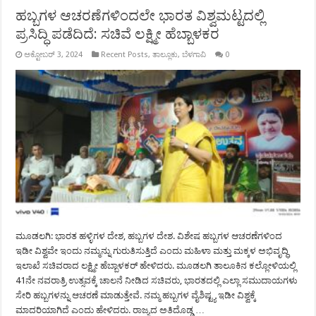
ಹಬ್ಬಗಳ‌ ಆಚರಣೆಗಳಿಂದಲೇ ಭಾರತ ವಿಶ್ವಮಟ್ಟದಲ್ಲಿ
ಪ್ರಸಿದ್ಧಿ ಪಡೆದಿದೆ: ಸಚಿವೆ ಲಕ್ಷ್ಮೀ ಹೆಬ್ಬಾಳಕರ
ಅಕ್ಟೋಬರ್ 3, 2024
Recent Posts
,
ತಾಲ್ಲೂಕು
,
ಬೆಳಗಾವಿ
0
ಮೂಡಲಗಿ: ಭಾರತ ಹಳ್ಳಿಗಳ ದೇಶ, ಹಬ್ಬಗಳ ದೇಶ.‌ ವಿಶೇಷ ಹಬ್ಬಗಳ ಆಚರಣೆಗಳಿಂದ
ಇಡೀ ವಿಶ್ವವೇ ಇಂದು ನಮ್ಮನ್ನು ಗುರುತಿಸುತ್ತಿದೆ ಎಂದು ಮಹಿಳಾ ಮತ್ತು ಮಕ್ಕಳ ಅಭಿವೃದ್ಧಿ
ಇಲಾಖೆ ಸಚಿವರಾದ ಲಕ್ಷ್ಮೀ ಹೆಬ್ಬಾಳಕರ್ ಹೇಳಿದರು. ಮೂಡಲಗಿ ತಾಲೂಕಿನ ಕಲ್ಲೋಳಿಯಲ್ಲಿ
41ನೇ ನವರಾತ್ರಿ ಉತ್ಸವಕ್ಕೆ ಚಾಲನೆ ನೀಡಿದ ಸಚಿವರು, ಭಾರತದಲ್ಲಿ ಎಲ್ಲಾ ಸಮುದಾಯಗಳು
ಸೇರಿ ಹಬ್ಬಗಳನ್ನು ಆಚರಣೆ ಮಾಡುತ್ತೇವೆ. ನಮ್ಮ ಹಬ್ಬಗಳ ವೈಶಿಷ್ಟ್ಯ ಇಡೀ ವಿಶ್ವಕ್ಕೆ
ಮಾದರಿಯಾಗಿದೆ ಎಂದು ಹೇಳಿದರು. ರಾಜ್ಯದ ಅತಿದೊಡ್ಡ …