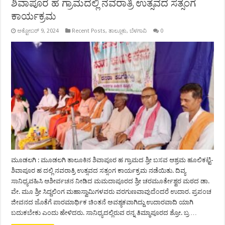
ಶಿವಾಪೂರ ಹ ಗ್ರಾಮದಲ್ಲಿ ನವರಾತ್ರಿ ಉತ್ಸವದ ಸತ್ಸಂಗ
ಕಾರ್ಯಕ್ರಮ
ಅಕ್ಟೋಬರ್ 9, 2024
Recent Posts
,
ತಾಲ್ಲೂಕು
,
ಬೆಳಗಾವಿ
0
ಮೂಡಲಗಿ : ಮೂಡಲಗಿ ತಾಲೂಕಿನ ಶಿವಾಪೂರ ಹ ಗ್ರಾಮದ ಶ್ರೀ ಬಸವ ಆಶ್ರಮ ಹೂಲಿಕಟ್ಟಿ-
ಶಿವಾಪೂರ ಹ ದಲ್ಲಿ ನವರಾತ್ರಿ ಉತ್ಸವದ ಸತ್ಸಂಗ ಕಾರ್ಯಕ್ರಮ ನಡೆಯಿತು. ದಿವ್ಯ
ಸಾನಿಧ್ಯವಹಿಸಿ ಆಶೀರ್ವಚನ ನೀಡಿದ ಮಮದಾಪೂರದ ಶ್ರೀ ಚರಮೂರ್ತೇಶ್ವರ ಮಠದ ಡಾ.
ವೇ. ಮೂ ಶ್ರೀ ಸಿದ್ದಲಿಂಗ ಮಹಾಸ್ವಾಮಿಗಳವರು ವರಗುಣವಾವುದೆಂದರೆ ಉದಾರ. ಪ್ರಪಂಚ
ಜೀವನದ ಜೊತೆಗೆ ಪಾರಮಾರ್ಥಿಕ ಚಿಂತನೆ ಅವಶ್ಯಕವಾಗಿದ್ದು ಉದಾರವಾದಿ ಯಾಗಿ
ಬದುಕಬೇಕು ಎಂದು ಹೇಳಿದರು. ಸಾನಿಧ್ಯದಲ್ಲಿರುವ ರನ್ನ ತಿಮ್ಮಾಪೂರದ ಶ್ರೋ. ಬ್ರ …