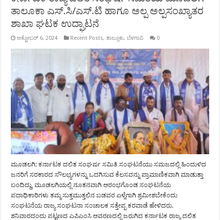
ತಾಲೂಕಾ ಎಸ್.ಸಿ/ಎಸ್.ಟಿ ಹಾಗೂ ಅಲ್ಪ ಅಲ್ಪಸಂಖ್ಯಾತರ
ಶಾಖಾ ಘಟಕ ಉದ್ಘಾಟನೆ
ಅಕ್ಟೋಬರ್ 6, 2024
Recent Posts
,
ತಾಲ್ಲೂಕು
,
ಬೆಳಗಾವಿ
0
ಮೂಡಲಗಿ: ಕರ್ನಾಟಕ ದಲಿತ ಸಂಘರ್ಷ ಸಮಿತಿ ಸಂಘಟನೆಯು ಸಮಜದಲ್ಲಿ ಹಿಂದುಳಿದ
ಜನರಿಗೆ ಸರಕಾರದ ಸೌಲಭ್ಯಗಳನ್ನು ಒದಗಿಸುವ ಕೆಲಸವನ್ನು ಪ್ರಾಮಾಣಿಕವಾಗಿ ಮಾಡುತ್ತಾ
ಬಂದಿದ್ದು, ಮೂಡಲಗಿಯಲ್ಲಿ ನೂತನವಾಗಿ ಆರಂಭಗೊಂಡ ಸಂಘಟನೆಯ
ಪದಾಧಿಕಾರಿಗಳು ತಮ್ಮ ಸುತ್ತಮುತ್ತಲಿನ ಬಡವರ ಏಳ್ಗೆಗಾಗಿ ಶ್ರಮೀಶಬೇಕೆಂದು
ಸಂಘಟನೆಯ ರಾಜ್ಯ ಸಂಘಟನಾ ಸಂಚಾಲಕ ಸತ್ತೇಪ್ಪ ಕರವಾಡೆ ಹೇಳಿದರು.
ಶನಿವಾರದಂದು ಪಟ್ಟಣದ ಎಪಿಎಂಸಿ ಆವರಣದಲ್ಲಿ ಜರುಗಿದ ಕರ್ನಾಟಕ ರಾಜ್ಯ ದಲಿತ