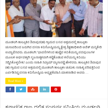
ಮೂಡಲಗಿ ತಾಲ್ಲೂಕಿನ ಶಿವಾಪುರ(ಹ) ಗ್ರಾಮದ ಬಸವ ಆಶ್ರಮದಲ್ಲಿ ತಾಲ್ಲೂಕಾ
ಚುಸಾಪದಿಂದ ಜರುಗಿದ ದಸರಾ ಕವಿಗೋಷ್ಠಿಯನ್ನು ಕ್ಷೇತ್ರ ಶಿಕ್ಷಣಾಧಿಕಾರಿ ಅಜಿತ್ ಮನ್ನಿಕೇರಿ
ಉದ್ಘಾಟಿಸಿದರು. ಮೂಡಲಗಿ: ‘ಭಾವನೆಗಳಿಂದ ಹುಟ್ಟಿದ ಕವಿತೆಯನ್ನು ಪದಪುಂಜಗಳ
ಮೂಲಕ ಅರ್ಥವತ್ತಾಗಿ ಸೃಜನಾತ್ಮಕವಾಗಿ ಕಟ್ಟಿಕೊಡುವ ಕಲೆಯನ್ನು ಕವಿಯು
ಸಿದ್ಧಿಸಿಕೊಳ್ಳಬೇಕು’ ಎಂದು ಸಾಹಿತಿ ಸಿದ್ರಾಮ್ ದ್ಯಾಗಾನಟ್ಟಿ ಹೇಳಿದರು. ತಾಲ್ಲೂಕಿನ ಶಿವಾಪುರ
(ಹ) ಗ್ರಾಮದ ಬಸವ ಆಶ್ರಮದಲ್ಲಿ ಮೂಡಲಗಿ ತಾಲ್ಲೂಕಾ ಚುಟುಕು ಸಾಹಿತ್ಯ ಪರಿಷತ್ತಿನಿಂದ
ಏರ್ಪಡಿಸಿದ್ದ ದಸರಾ ಕವಿಗೋಷ್ಠಿಯ ಅಧ್ಯಕ್ಷತೆವಹಿಸಿ ಮಾತನಾಡಿದ ಅವರು …
Read More »
ಕರ್ನಾಟಕ ರಾಜ್ಯ ದಲಿತ ಸಂಘರ್ಷ ಸಮಿತಿಯ ಮೂಡಲಗಿ