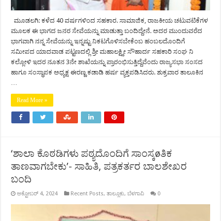
ಮೂಡಲಗಿ: ಕಳೆದ 40 ವರ್ಷಗಳಿಂದ ಸಹಕಾರ. ಸಾಮಾಜಿಕ, ರಾಜಕೀಯ ಚಟುವಟಿಕೆಗಳ
ಮೂಲಕ ಈ ಭಾಗದ ಜನರ ಸೇವೆಯನ್ನು ಮಾಡುತ್ತಾ ಬಂದಿದ್ದೇನೆ. ಅದರ ಮುಂದುವರೆದ
ಭಾಗವಾಗಿ ನನ್ನ ಸೇವೆಯನ್ನು ಇನ್ನಷ್ಟು ನಿಕಟಗೊಳಿಸಬೇಕೆಂಬ ಹಂಬಲದೊಂದಿಗೆ
ಸಮೀಪದ ಯಾದವಾಡ ಪಟ್ಟಣದಲ್ಲಿ ಶ್ರೀ ಮಹಾಲಕ್ಷ್ಮೀ ಸೌಹಾರ್ದ ಸಹಕಾರಿ ಸಂಘ ನಿ
ಕಲ್ಲೋಳಿ ಇದರ ನೂತನ 3ನೇ ಶಾಖೆಯನ್ನು ಪ್ರಾರಂಭಿಸುತ್ತಿದ್ದೆವೆಂದು ರಾಜ್ಯಸಭಾ ಸಂಸದ
ಹಾಗೂ ಸಂಸ್ಥಾಪಕ ಅಧ್ಯಕ್ಷ ಈರಣ್ಣ ಕಡಾಡಿ ಹರ್ಷ ವ್ಯಕ್ತಪಡಿಸಿದರು. ಶುಕ್ರವಾರ ತಾಲೂಕಿನ
…
Read More »
‘ಶಾಲಾ ಕೊಠಡಿಗಳು ಪಠ್ಯದೊಂದಿಗೆ ಸಾಂಸ್ಕøತಿಕ
ತಾಣವಾಗಬೇಕು’- ಸಾಹಿತಿ, ಪತ್ರಕರ್ತರ ಬಾಲಶೇಖರ
ಬಂದಿ
ಅಕ್ಟೋಬರ್ 4, 2024
Recent Posts
,
ತಾಲ್ಲೂಕು
,
ಬೆಳಗಾವಿ
0