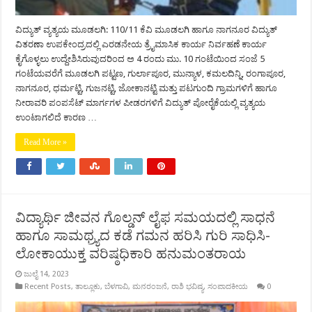
ವಿದ್ಯುತ್ ವ್ಯತ್ಯಯ ಮೂಡಲಗಿ: 110/11 ಕೆವಿ ಮೂಡಲಗಿ ಹಾಗೂ ನಾಗನೂರ ವಿದ್ಯುತ್
ವಿತರಣಾ ಉಪಕೇಂದ್ರದಲ್ಲಿ ಎರಡನೇಯ ತ್ರೈಮಾಸಿಕ ಕಾರ್ಯ ನಿರ್ವಹಣೆ ಕಾರ್ಯ
ಕೈಗೊಳ್ಳಲು ಉದ್ದೇಶಿಸಿರುವುದರಿಂದ ಅ 4 ರಂದು ಮು. 10 ಗಂಟೆಯಿಂದ ಸಂಜೆ 5
ಗಂಟೆಯವರೆಗೆ ಮೂಡಲಗಿ ಪಟ್ಟಣ, ಗುರ್ಲಾಪೂರ, ಮುನ್ಯಾಳ, ಕಮಲದಿನ್ನಿ, ರಂಗಾಪೂರ,
ನಾಗನೂರ, ಧರ್ಮಟ್ಟಿ, ಗುಜನಟ್ಟಿ, ಜೋಕಾನಟ್ಟಿ ಮತ್ತು ಪಟಗುಂದಿ ಗ್ರಾಮಗಳಿಗೆ ಹಾಗೂ
ನೀರಾವರಿ ಪಂಪಸೆಟ್ ಮಾರ್ಗಗಳ ಪೀಡರಗಳಿಗೆ ವಿದ್ಯುತ್ ಪೋರೈಕೆಯಲ್ಲಿ ವ್ಯತ್ಯಯ
ಉಂಟಾಗಲಿದೆ ಕಾರಣ …
Read More »
ವಿದ್ಯಾರ್ಥಿ ಜೀವನ ಗೊಲ್ಡನ್ ಲೈಫ ಸಮಯದಲ್ಲಿ ಸಾಧನೆ
ಹಾಗೂ ಸಾಮಥ್ರ್ಯದ ಕಡೆ ಗಮನ ಹರಿಸಿ ಗುರಿ ಸಾಧಿಸಿ-
ಲೋಕಾಯುಕ್ತ ವರಿಷ್ಠಧಿಕಾರಿ ಹನುಮಂತರಾಯ
ಜುಲೈ 14, 2023
Recent Posts
,
ತಾಲ್ಲೂಕು
,
ಬೆಳಗಾವಿ
,
ಮನರಂಜನೆ
,
ರಾಶಿ ಭವಿಷ್ಯ
,
ಸಂಪಾದಕೀಯ
0