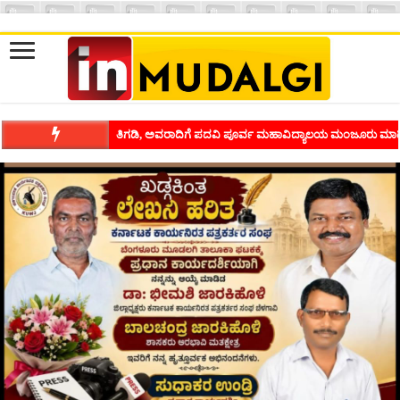
ತಿಗಡಿ, ಅವರಾದಿಗೆ ಪದವಿ ಪೂರ್ವ ಮಹಾವಿದ್ಯಾಲಯ ಮಂಜೂರು ಮಾಡ