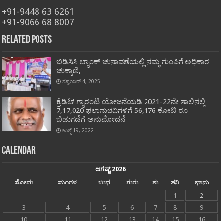
+91-9448 63 6261
+91-9066 68 8007
Related Posts
ಬಿಡಿಸಿಸಿ ಬ್ಯಾಂಕ್ ಚುನಾವಣೆಯಲ್ಲಿ ನಮ್ಮ ಗುಂಪಿಗೆ ಅಧಿಕಾರ
ಚುಕ್ಕಾಣಿ,
ಸೆಪ್ಟೆಂಬರ್ 4, 2025
ಕ್ರೆಡಿಟ್ ಗ್ಯಾರಂಟಿ ಯೋಜನೆಯಡಿ 2021-22ನೇ ಸಾಲಿನಲ್ಲಿ
7,17,020 ಫಲಾನುಭವಿಗಳಿಗೆ 56,176 ಕೋಟಿ ರೂ
ಬಿಡುಗಡೆಗೆ ಅನುಮೋದನೆ
ಜುಲೈ 19, 2022
Calendar
ಆಗಷ್ಟ್ 2026
ಸೋಮ
ಮಂಗಳ
ಬುಧ
ಗುರು
ಶು
ಶನಿ
ಭಾನು
1
2
3
4
5
6
7
8
9
10
11
12
13
14
15
16