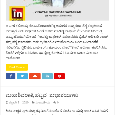
ಆ ವೀರ ಕಲಿಯನ್ನು ನೆನಪಿಸಿಕೊಂಡಾಗಲೆಲ್ಲ ದಿವಂಗತ ವಿದ್ಯಾನಂದ ಶೆಣೈ ಕಣ್ಣಮುಂದೆ
ಬರುತ್ತಾರೆ. ಆರು ವರ್ಷಗಳ ಹಿಂದೆ ಅವರು ಮಾಡಿದ್ದ ಭಾಷಣದ ಝೇಂಕಾರ ಕಿವಿಯಲ್ಲಿ
ಇನ್ನೂ ಹಸಿಯಾಗಿಯೇ ಇದೆ. “ಅವತ್ತು ಛಾಫೇಕರ್ ಸಹೋದರರು ಬ್ರಿಟಿಷ್ ಅಧಿಕಾರಿ ರಾಂಡ್
ನನ್ನು ಹತ್ಯೆ ಮಾಡಿದರು. ಅದು ಬ್ರಿಟಿಷರಿಗೆ ತಿಳಿದುಹೋಯಿತು. ಬಂಧಿಸಿ ವಿಚಾರಣೆಗೆ
ಗುರಿಪಡಿಸಿದ ಬ್ರಿಟಿಷರು ಛಾಫೇಕರ್ ಸಹೋದರರ ಮೇಲೆ “ಕೊಲೆ’ ಆರೋಪ ಹೊರಿಸಿದರು.
ಕೊನೆಗೆ ಗಲ್ಲಿಗೂ ಏರಿಸಿದರು. ಇದನ್ನೆಲ್ಲಾ ನೋಡಿದ 14 ವರ್ಷದ ಬಾಲಕ ವಿನಾಯಕ
ದಾಮೋದರ …
Read More »
ಮಹಾಶಿವರಾತ್ರಿ ಹಬ್ಬದ ಶುಭಾಶಯಗಳು
ಫೆಬ್ರವರಿ 21, 2020
ಸಂಪಾದಕೀಯ
0
ಶಿವನ ಶಾಶ್ವತ ಪ್ರೀತಿ ಮತ್ತು ಶಕ್ತಿ ನಿಮಗೆ ಕರುಣಿಸಲಿ ಸಂತೋಷ ಮತ್ತು ಶಾಂತಿ ಸಹಿತ ನಿಮಗೆ