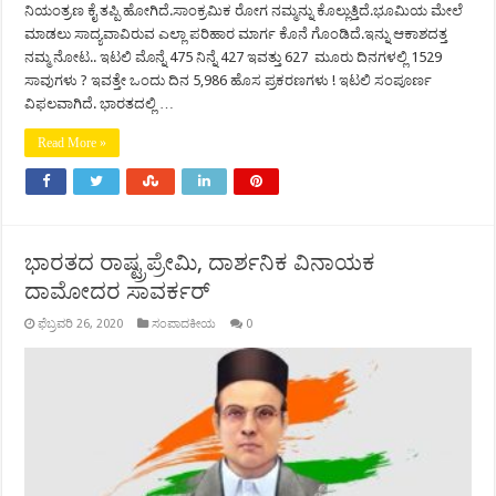
ನಿಯಂತ್ರಣ ಕೈ ತಪ್ಪಿ ಹೋಗಿದೆ.ಸಾಂಕ್ರಮಿಕ ರೋಗ ನಮ್ಮನ್ನು ಕೊಲ್ಲುತ್ತಿದೆ.ಭೂಮಿಯ ಮೇಲೆ
ಮಾಡಲು ಸಾದ್ಯವಾವಿರುವ ಎಲ್ಲಾ ಪರಿಹಾರ ಮಾರ್ಗ ಕೊನೆ ಗೊಂಡಿದೆ.ಇನ್ನು ಆಕಾಶದತ್ತ
ನಮ್ಮ ನೋಟ.. ಇಟಲಿ ಮೊನ್ನೆ 475 ನಿನ್ನೆ 427 ಇವತ್ತು 627 ಮೂರು ದಿನಗಳಲ್ಲಿ 1529
ಸಾವುಗಳು ? ಇವತ್ತೇ ಒಂದು ದಿನ 5,986 ಹೊಸ ಪ್ರಕರಣಗಳು ! ಇಟಲಿ ಸಂಪೂರ್ಣ
ವಿಫಲವಾಗಿದೆ. ಭಾರತದಲ್ಲಿ …
Read More »
ಭಾರತದ ರಾಷ್ಟ್ರಪ್ರೇಮಿ, ದಾರ್ಶನಿಕ ವಿನಾಯಕ
ದಾಮೋದರ ಸಾವರ್ಕರ್
ಫೆಬ್ರವರಿ 26, 2020
ಸಂಪಾದಕೀಯ
0