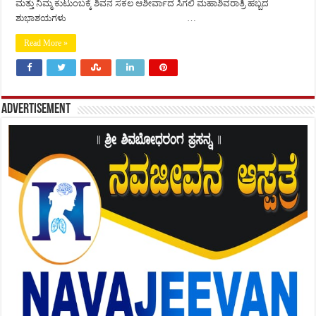
ಮತ್ತು ನಿಮ್ಮ ಕುಟುಂಬಕ್ಕೆ ಶಿವನ ಸಕಲ ಆಶೀರ್ವಾದ ಸಿಗಲಿ ಮಹಾಶಿವರಾತ್ರಿ ಹಬ್ಬದ
ಶುಭಾಶಯಗಳು …
Read More »
Advertisement