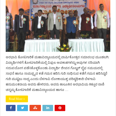
ಅರಭಾವಿ ತೋಟಗಾರಿಕೆ ಮಹಾವಿದ್ಯಾಲಯದಲ್ಲಿ ವಾರ್ಷಿಕೋತ್ಸವ ಸಮಾರಂಭ ಮೂಡಲಗಿ:
ವಿದ್ಯಾರ್ಥಿಗಳಿಗೆ ತೋಟಗಾರಿಕೆಯಲ್ಲಿ ವಿಫುಲ ಅವಕಾಶಗಳಿದ್ದು ಅವುಗಳ ಸರಿಯಾಗಿ
ಸದುಪಯೋಗ ಪಡೆಸಿಕೊಳ್ಳಕೊಂಡು ವಿದ್ಯಾರ್ಥಿ ಜೀವನ ಗೊಲ್ಡನ್ ಲೈಫ ಸಮಯದಲ್ಲಿ
ಸಾಧನೆ ಹಾಗೂ ಸಾಮಥ್ರ್ಯದ ಕಡೆ ಗಮನ ಹರಿಸಿ ಗುರಿ ಸಾಧಿಸುವ ಕಡೆಗೆ ಗಮನ ಹರಿಸಿದ್ದರೆ
ಗುರಿ ಮುಟ್ಟಲು ಸಾಧ್ಯ ಎಂದು ಬೆಳಗಾವಿ ಲೋಕಾಯುಕ್ತ ವರಿಷ್ಠಧಿಕಾರಿ ಬೆಳಗಾವಿ
ಹನುಮಂತರಾಯ ಅವರು ಹೇಳಿದರು. ಅವರು ತಾಲೂಕಿನ ಅರಭಾವಿಯ ಕಿತ್ತೂರ ರಾಣಿ
ಚನ್ನಮ್ಮ ತೋಟಗಾರಿಕೆ ಮಹಾವಿದ್ಯಾಲಯದ ಹಾಗೂ …
Read More »