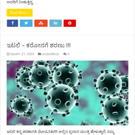
ಅವರಿಗೆ ನೀಡುತ್ತಿದ್ದ …
Read More »
ಇಟಲಿ – ಕರೋನಗೆ ಶರಣು !!!
ಮಾರ್ಚ್ 21, 2020
ಸಂಪಾದಕೀಯ
0
ಇಟಲಿ ತನ್ನ ಶರಣಾಗತಿ ಘೋಷಿಸಿತು!!!! ಅಲ್ಲಿನ ಪ್ರದಾನ ಮಂತ್ರಿ ಹೇಳುತ್ತಾರೆ; ನಮ್ಮ