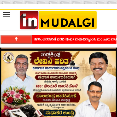
ತಿಗಡಿ, ಅವರಾದಿಗೆ ಪದವಿ ಪೂರ್ವ ಮಹಾವಿದ್ಯಾಲಯ ಮಂಜೂರು ಮಾಡ