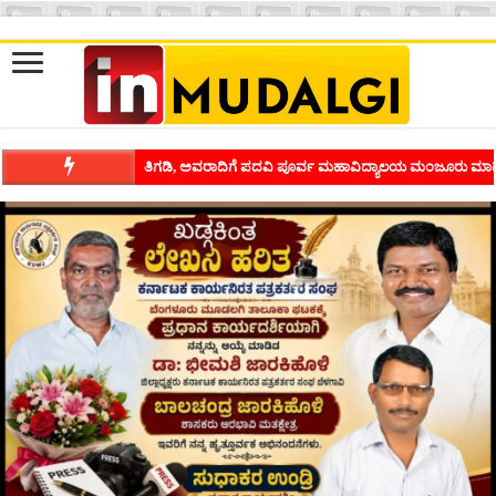
ತಿಗಡಿ, ಅವರಾದಿಗೆ ಪದವಿ ಪೂರ್ವ ಮಹಾವಿದ್ಯಾಲಯ ಮಂಜೂರು ಮಾಡ