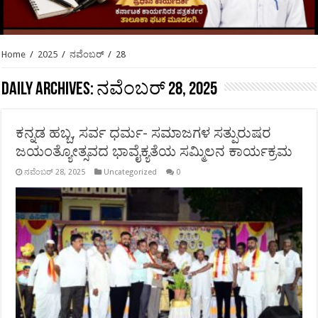
Home
/
2025
/
ನವೆಂಬರ್
/
28
Daily Archives:
ನವೆಂಬರ್ 28, 2025
ಕನ್ನಡ ಹಬ್ಬ, ಸರ್ವ ಧರ್ಮ- ಸಮಾಜಗಳ ಸತ್ಪುರುಷರ
ಜಯಂತ್ಯೋತ್ಸವದ ಭಾವೈಕ್ಯತೆಯ ಸಮ್ಮಿಲನ ಕಾರ್ಯಕ್ರಮ
ನವೆಂಬರ್ 28, 2025
Uncategorized
0