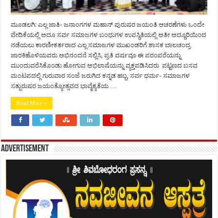
ಮೂಡಲಗಿ: ಎಲ್ಲ ಜಾತಿ- ಜನಾಂಗಗಳ ಮಹಾನ್ ಪುರುಷರ ಜಯಂತಿ ಆಚರಣೆಗಳು ಒಂದೇ
ವೇದಿಕೆಯಲ್ಲಿ ಅದೂ ಸರ್ವ ಸಮಾಜಗಳ ಬಂಧುಗಳ ಉಪಸ್ಥಿತಿಯಲ್ಲಿ ಅತೀ ಅದ್ದೂರಿಯಿಂದ
ನಡೆಯಲು ಕಾರಣೀಕರ್ತರಾದ ಎಲ್ಲ ಸಮಾಜಗಳ ಮುಖಂಡರಿಗೆ ಶಾಸಕ ಬಾಲಚಂದ್ರ
ಜಾರಕಿಹೊಳಿಯವರು ಅಭಿನಂದನೆ ಸಲ್ಲಿಸಿ, ಪ್ರತಿ ವರ್ಷವೂ ಈ ಪರಂಪರೆಯನ್ನು
ಮುಂದುವರೆಸಿಕೊಂಡು ಹೋಗುವ ಅಭಿಲಾಷೆಯನ್ನು ವ್ಯಕ್ತಪಡಿಸಿದರು ‌ ಪಟ್ಟಣದ ಬಸವ
ಮಂಟಪದಲ್ಲಿ ಗುರುವಾರ ಸಂಜೆ ಜರುಗಿದ ಕನ್ನಡ ಹಬ್ಬ, ಸರ್ವ ಧರ್ಮ- ಸಮಾಜಗಳ
ಸತ್ಪುರುಷರ ಜಯಂತ್ಯೋತ್ಸವದ ಭಾವೈಕ್ಯತೆಯ …
Read More »
Advertisement