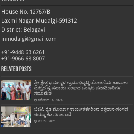
House No. 12767/B
Laxmi Nagar Mudalgi-591312
District: Belagavi
inmudalgi@gmail.com
+91-9448 63 6261
+91-9066 68 8007
Related Posts
ಶ್ರೀ ಕ್ಷೇತ್ರ ಧರ್ಮಸ್ಥಳ ಗ್ರಾಮಾಭಿವೃದ್ಧಿ ಯೋಜನೆಯ ತಾಲೂಕಾ
ಮಟ್ಟದ ಸ್ವ-ಸಹಾಯ ಸಂಘದ ಒಕ್ಕೂಟ ಪದಾಧಿಕಾರಿಗಳ
ಸಮಾವೇಶ
ನವೆಂಬರ್ 14, 2024
ಬಿಜೆಪಿ ರೈತ ಮೋರ್ಚಾ ಕಾರ್ಯಕರ್ತರಿಂದ ರಕ್ತದಾನ-ಸಂಸದ
ಈರಣ್ಣ ಕಡಾಡಿ ಚಾಲನೆ
ಮೇ 29, 2021