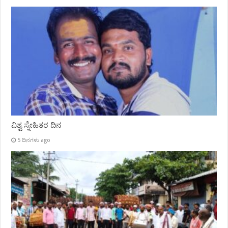
ವಿಶ್ವ ಸ್ನೇಹಿತರ ದಿನ
5 ದಿನಗಳು ago