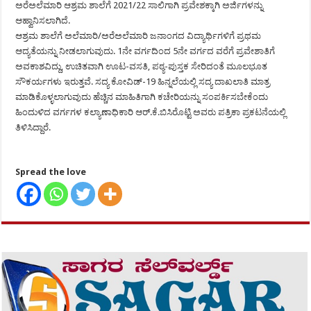
ಅರೆಅಲೆಮಾರಿ ಆಶ್ರಮ ಶಾಲೆಗೆ 2021/22 ಸಾಲಿಗಾಗಿ ಪ್ರವೇಶಕ್ಕಾಗಿ ಅರ್ಜಿಗಳನ್ನು
ಆಹ್ವಾನಿಸಲಾಗಿದೆ.
ಆಶ್ರಮ ಶಾಲೆಗೆ ಅಲೆಮಾರಿ/ಅರೆಅಲೆಮಾರಿ ಜನಾಂಗದ ವಿದ್ಯಾರ್ಥಿಗಳಿಗೆ ಪ್ರಥಮ
ಆದ್ಯತೆಯನ್ನು ನೀಡಲಾಗುವುದು. 1ನೇ ವರ್ಗದಿಂದ 5ನೇ ವರ್ಗದ ವರೆಗೆ ಪ್ರವೇಶಾತಿಗೆ
ಅವಕಾಶವಿದ್ದು, ಉಚಿತವಾಗಿ ಊಟ-ವಸತಿ, ಪಠ್ಯ-ಪುಸ್ತಕ ಸೇರಿದಂತೆ ಮೂಲಭೂತ
ಸೌಕರ್ಯಗಳು ಇರುತ್ತವೆ. ಸದ್ಯ ಕೋವಿಡ್-19 ಹಿನ್ನಲೆಯಲ್ಲಿ ಸದ್ಯ ದಾಖಲಾತಿ ಮಾತ್ರ
ಮಾಡಿಕೊಳ್ಳಲಾಗುವುದು ಹೆಚ್ಚಿನ ಮಾಹಿತಿಗಾಗಿ ಕಚೇರಿಯನ್ನು ಸಂಪರ್ಕಿಸಬೇಕೆಂದು
ಹಿಂದುಳಿದ ವರ್ಗಗಳ ಕಲ್ಯಾಣಾಧಿಕಾರಿ ಆರ್.ಕೆ.ಬಿಸಿರೊಟ್ಟಿ ಅವರು ಪತ್ರಿಕಾ ಪ್ರಕಟನೆಯಲ್ಲಿ
ತಿಳಿಸಿದ್ದಾರೆ.
Spread the love