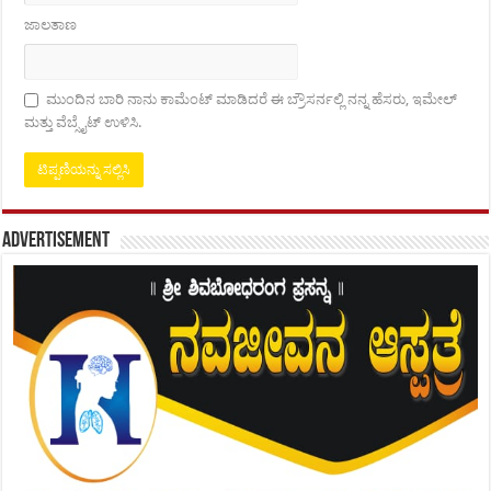
ಜಾಲತಾಣ
ಮುಂದಿನ ಬಾರಿ ನಾನು ಕಾಮೆಂಟ್ ಮಾಡಿದರೆ ಈ ಬ್ರೌಸರ್ನಲ್ಲಿ ನನ್ನ ಹೆಸರು, ಇಮೇಲ್
ಮತ್ತು ವೆಬ್ಸೈಟ್ ಉಳಿಸಿ.
Advertisement