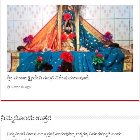
ಶ್ರೀ ಮಹಾಲಕ್ಷ್ಮೀದೇವಿ ಗದ್ಗುಗೆ ವಿಶೇಷ ಮಹಾಪೂಜೆ,
6 ದಿನಗಳು ago
ನಿಮ್ಮದೊಂದು ಉತ್ತರ
ನಿಮ್ಮ ಮಿಂಚೆ ವಿಳಾಸ ಎಲ್ಲೂ ಪ್ರಕಟವಾಗುವುದಿಲ್ಲ.
ಅತ್ಯಗತ್ಯ ವಿವರಗಳನ್ನು
*
ಎಂದು