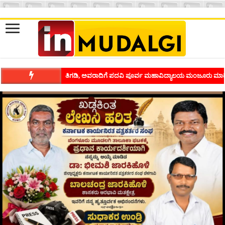
ಶಿವಾಪುರದಲ್ಲಿ ಕವಿಗೋಷ್ಠಿಯ ಸಂಭ್ರಮ ಭಾವನೆಗಳನ್ನು ಕಟ್ಟಿಕೊಡುವ ಕಲೆಗ