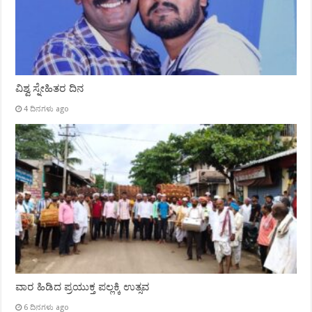
ವಿಶ್ವ ಸ್ನೇಹಿತರ ದಿನ
4 ದಿನಗಳು ago
ವಾರ ಹಿಡಿದ ಪ್ರಯುಕ್ತ ಪಲ್ಲಕ್ಕಿ ಉತ್ಸವ
6 ದಿನಗಳು ago