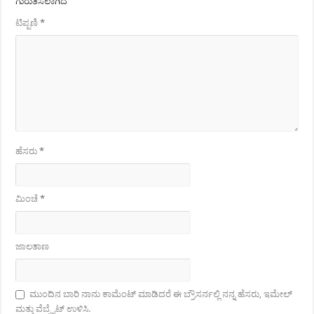
ಗುರುತಿಸಲಾಗಿದೆ
ಟಿಪ್ಪಣಿ
*
ಹೆಸರು
*
ಮಿಂಚೆ
*
ಜಾಲತಾಣ
ಮುಂದಿನ ಬಾರಿ ನಾನು ಕಾಮೆಂಟ್ ಮಾಡಿದರೆ ಈ ಬ್ರೌಸರ್ನಲ್ಲಿ ನನ್ನ ಹೆಸರು, ಇಮೇಲ್
ಮತ್ತು ವೆಬ್ಸೈಟ್ ಉಳಿಸಿ.