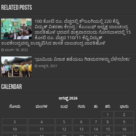
Related Posts
100 ಕೋಟಿ ರೂ. ವೆಚ್ಚದಲ್ಲಿ ಕೌಜಲಗಿಯಲ್ಲಿ 220 ಕೆವ್ಹಿ
ವಿದ್ಯುತ್ ವಿತರಣಾ ಕೇಂದ್ರ : ಕೆಎಂಎಫ್ ಅಧ್ಯಕ್ಷ ಬಾಲಚಂದ್ರ
ಜಾರಕಿಹೊಳಿ ಭರವಸೆ ಶುಕ್ರವಾರದಂದು ಗೋಸಬಾಳದಲ್ಲಿ 15
ಕೋಟಿ ರೂ. ವೆಚ್ಚದ 110/11 ಕೆವ್ಹಿ ವಿದ್ಯುತ್
ಉಪಕೇಂದ್ರವನ್ನು ಉದ್ಘಾಟಿಸಿದ ಶಾಸಕ ಬಾಲಚಂದ್ರ ಜಾರಕಿಹೊಳಿ
ಮಾರ್ಚ್ 18, 2022
‘ಭೂಮಿಯ ವಿನಾಶ ತಡೆಯಲು ಗಿಡಮರಗಳನ್ನು ಬೆಳೆಸಬೇಕು’
ಆಗಷ್ಟ್ 8, 2021
Calendar
ಆಗಷ್ಟ್ 2026
ಸೋಮ
ಮಂಗಳ
ಬುಧ
ಗುರು
ಶು
ಶನಿ
ಭಾನು
1
2
3
4
5
6
7
8
9
10
11
12
13
14
15
16