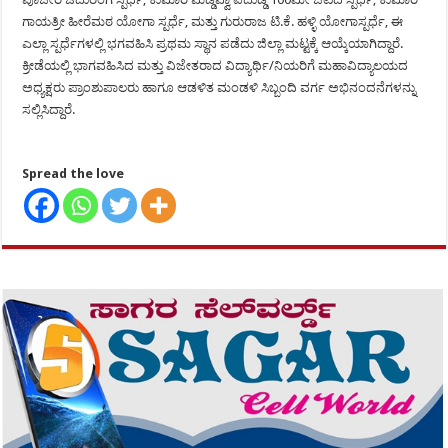
ಗಾಯತ್ರೀ ಹೀರೆಮಠ ಯೋಗಾ ಸ್ಪರ್ಧೆ, ಮತ್ತು ಗುರುರಾಜ ಟಿ.ಕೆ. ಹಳ್ಳಿ ಯೋಗಾಸ್ಪರ್ಧೆ, ಈ
ಎಲ್ಲಾ ಸ್ಪರ್ಧೆಗಳಲ್ಲಿ ಭಗವಹಿಸಿ ಪ್ರಥಮ ಸ್ಥಾನ ಪಡೆದು ಜಿಲ್ಲಾ ಮಟ್ಟಕ್ಕೆ ಆಯ್ಕೆಯಾಗಿದ್ದಾರೆ.
ಕ್ರೀಡೆಯಲ್ಲಿ ಭಾಗವಹಿಸಿದ ಮತ್ತು ವಿಜೇತರಾದ ವಿದ್ಯಾರ್ಥಿ/ನಿಯರಿಗೆ ಮಹಾವಿದ್ಯಾಲಯದ
ಅಧ್ಯಕ್ಷರು ಪ್ರಾಂಶುಪಾಲರು ಹಾಗೂ ಆಡಳಿತ ಮಂಡಳಿ ಸಿಬ್ಬಂದಿ ವರ್ಗ ಅಭಿನಂದನೆಗಳನ್ನು
ಸಲ್ಲಿಸಿದ್ದಾರೆ.
Spread the love