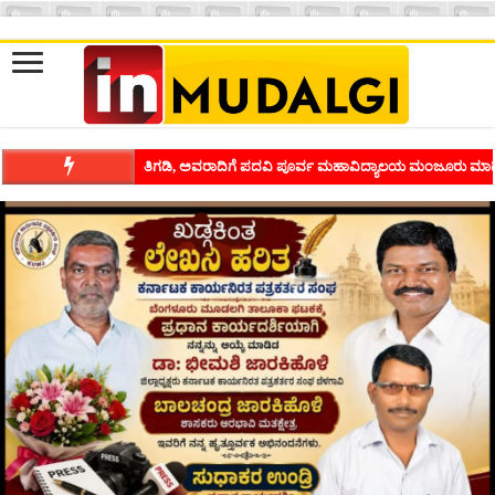
ತಿಗಡಿ, ಅವರಾದಿಗೆ ಪದವಿ ಪೂರ್ವ ಮಹಾವಿದ್ಯಾಲಯ ಮಂಜೂರು ಮಾಡ