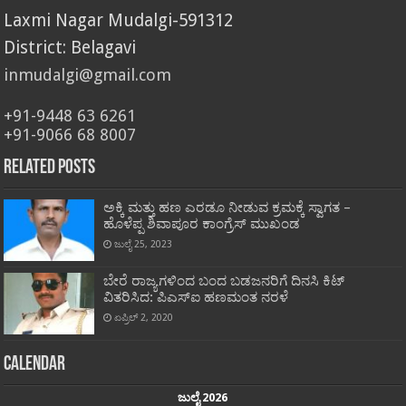
Laxmi Nagar Mudalgi-591312
District: Belagavi
inmudalgi@gmail.com
+91-9448 63 6261
+91-9066 68 8007
Related Posts
ಅಕ್ಕಿ ಮತ್ತು ಹಣ ಎರಡೂ ನೀಡುವ ಕ್ರಮಕ್ಕೆ ಸ್ವಾಗತ –
ಹೊಳೆಪ್ಪ ಶಿವಾಪೂರ ಕಾಂಗ್ರೆಸ್ ಮುಖಂಡ
ಜುಲೈ 25, 2023
ಬೇರೆ ರಾಜ್ಯಗಳಿಂದ ಬಂದ ಬಡಜನರಿಗೆ ದಿನಸಿ ಕಿಟ್
ವಿತರಿಸಿದ: ಪಿಎಸ್ಐ ಹಣಮಂತ ನರಳೆ
ಏಪ್ರಿಲ್ 2, 2020
Calendar
ಜುಲೈ 2026