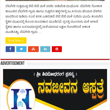
ಬೆಟಗೇರಿ ಸುತ್ತಮುತ್ತ ಜಿಟಿ ಜಿಟಿ ಮಳೆ ವರದಿ: ಅಡಿವೇಶ ಮುಧೋಳ. ಬೆಟಗೇರಿ: ಗೋಕಾಕ
ತಾಲೂಕಿನ ಬೆಟಗೇರಿ ಗ್ರಾಮ ಹಾಗೂ ಸುತ್ತಲಿನ ಹಳ್ಳಿಗಳಲ್ಲಿ ಜು.4 ರಂದು ಶನಿವಾರ ಬೆಳಗಿನ
ಜಾವದಿಂದ ಹಿಡಿದು ಸಂಜೆ ತನಕ ಎಡಬಿಡದೆ ಜಿಟಿ ಜಿಟಿ ಮಳೆ ಸುರಿದು ಭೂಮಿ ತಂಪಾಗಿಸಿ
ರೈತರ ಮುಖದಲ್ಲಿ ಕೊಂಚ ಮಂದಹಾಸ ಮೂಡಿಸಿದೆ. ಪ್ರಸಕ್ತ ಮುಂಗಾರು ಮಳೆ ಆಗಾದೆ
ರೈತರು ಹಾಗೂ ಜನಸಾಮಾನ್ಯರಲ್ಲಿ ಮಳೆಯಾಗುವ ಲಕ್ಷಣ ಗೋಚರಿಸದೆ ಆತಂಕ
ಮೂಡಿಸಿತ್ತು. ಬೆಟಗೇರಿ ಗ್ರಾಮ …
Read More »
Advertisement