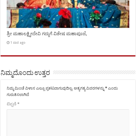
ಶ್ರೀ ಮಹಾಲಕ್ಷ್ಮೀದೇವಿ ಗದ್ಗುಗೆ ವಿಶೇಷ ಮಹಾಪೂಜೆ,
1 ವಾರ ago
ನಿಮ್ಮದೊಂದು ಉತ್ತರ
ನಿಮ್ಮ ಮಿಂಚೆ ವಿಳಾಸ ಎಲ್ಲೂ ಪ್ರಕಟವಾಗುವುದಿಲ್ಲ.
ಅತ್ಯಗತ್ಯ ವಿವರಗಳನ್ನು
*
ಎಂದು
ಗುರುತಿಸಲಾಗಿದೆ
ಟಿಪ್ಪಣಿ
*