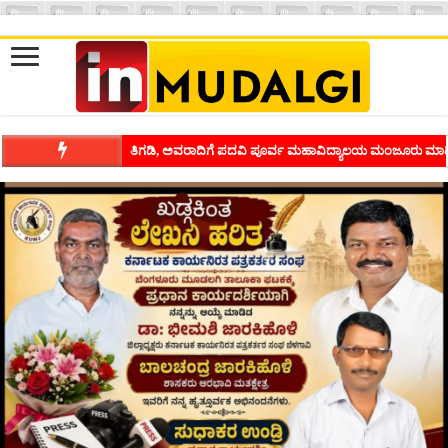
ತಿಗಡಿ, ಅವರಾದಿಗೆ ಪದವಿ ಪೂರ್ವ ಮಹಾವಿದ್ಯಾಲಯ ಮಂಜೂರು ಮಾಡ