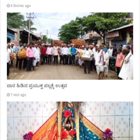
6 ದಿನಗಳು ago
ವಾರ ಹಿಡಿದ ಪ್ರಯುಕ್ತ ಪಲ್ಲಕ್ಕಿ ಉತ್ಸವ
1 ವಾರ ago