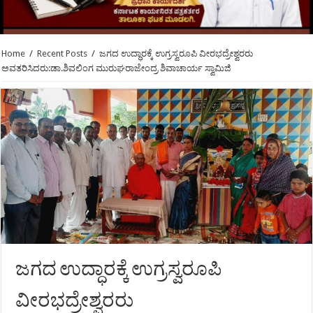
Home
/
Recent Posts
/
ಜಗದ ಉದ್ಧಾರಕ್ಕೆ ಉಗ್ರಸ್ವರೂಪಿ ವೀರಭದ್ರೇಶ್ವರರು
ಅವತರಿಸಿದರು:ಡಾ.ಶಿವಲಿಂಗ ಮುರುಘರಾಜೇಂದ್ರ ಶಿವಾಚಾರ್ಯ ಸ್ವಾಮಿಜಿ
ಜಗದ ಉದ್ಧಾರಕ್ಕೆ ಉಗ್ರಸ್ವರೂಪಿ
ವೀರಭದ್ರೇಶ್ವರರು