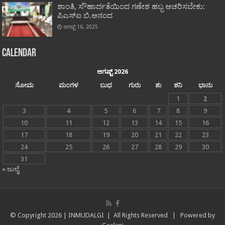
ಶಾಂತಿ, ಸೌಹಾರ್ದತೆಯಿಂದ ಗಣೇಶ ಹಬ್ಬ ಆಚರಿಸಬೇಕು:
ಪಿಎಸ್‍ಐ ಬಿ.ಆನಂದ
ಆಗಷ್ಟ್ 16, 2025
Calendar
ಆಗಷ್ಟ್ 2026
ಸೋಮ
ಮಂಗಳ
ಬುಧ
ಗುರು
ಶು
ಶನಿ
ಭಾನು
1
2
3
4
5
6
7
8
9
10
11
12
13
14
15
16
17
18
19
20
21
22
23
24
25
26
27
28
29
30
31
« ಜುಲೈ
© Copyright
2026 |
INMUDALGI
| All Rights Reserved | Powered by