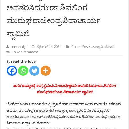
ಅವತರಿಸಿದರು:ಡಾ.ಶಿವಲಿಂಗ
ಮುರುಘರಾಜೇಂದ್ರ ಶಿವಾಚಾರ್ಯ
ಸ್ವಾಮಿಜಿ
inmudalgi
ಸೆಪ್ಟೆಂಬರ್ 14, 2021
Recent Posts
,
ತಾಲ್ಲೂಕು
,
ಬೆಳಗಾವಿ
Leave a comment
Spread the love
ಜಗದ ಉದ್ಧಾರಕ್ಕೆ ಉಗ್ರಸ್ವರೂಪಿ ವೀರಭದ್ರೇಶ್ವರರು ಅವತರಿಸಿದರು:ಡಾ.ಶಿವಲಿಂಗ
ಮುರುಘರಾಜೇಂದ್ರ ಶಿವಾಚಾರ್ಯ ಸ್ವಾಮಿಜಿ
ಬೆಟಗೇರಿ: ಹಿಂದೂ ಪರಂಪರೆಯಲ್ಲಿ ಪ್ರತಿ ದೇವರ ಅವತಾರದ ಹಿಂದೆ ಪೌರಾಣಿಕ ಕತೆಗಳಿವೆ.
ಅಧರ್ಮದ ನಾಶಕ್ಕಾಗಿ ಹಾಗೂ ಜಗದ ಉದ್ಧಾರಕ್ಕೆ ಉಗ್ರಸ್ವರೂಪಿ ವೀರಭದ್ರೇಶ್ವರರು
ಅವತರಿಸಿದರು ಎಂದು ಭಾಗೋಜಿಕೊಪ್ಪ ಹಿರೇಮಠದ ಡಾ. ಶಿವಲಿಂಗ ಮುರುಘರಾಜೇಂದ್ರ
ಶಿವಾಚಾರ್ಯ ಸ್ವಾಮಿಜಿ ಹೇಳಿದರು.