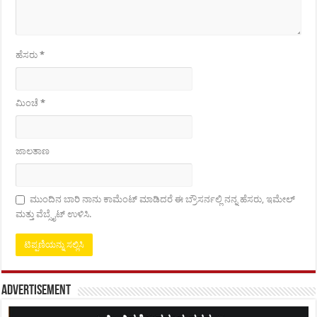
ಹೆಸರು
*
ಮಿಂಚೆ
*
ಜಾಲತಾಣ
ಮುಂದಿನ ಬಾರಿ ನಾನು ಕಾಮೆಂಟ್ ಮಾಡಿದರೆ ಈ ಬ್ರೌಸರ್ನಲ್ಲಿ ನನ್ನ ಹೆಸರು, ಇಮೇಲ್
ಮತ್ತು ವೆಬ್ಸೈಟ್ ಉಳಿಸಿ.
Advertisement