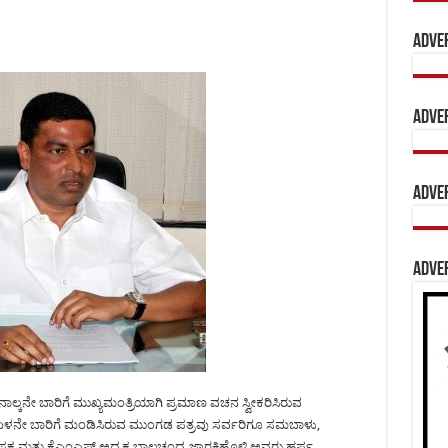
Adve
Adve
Adve
Adve
 ನಾಲ್ಕನೇ ಬಾರಿಗೆ ಮುಖ್ಯಮಂತ್ರಿಯಾಗಿ ಪ್ರಮಾಣ ವಚನ ಸ್ವೀಕರಿಸಿರುವ
ನೇ ಬಾರಿಗೆ ಮಂಡಿಸಿರುವ ಮುಂಗಡ ಪತ್ರವು ಸರ್ವರಿಗೂ ಸಮಬಾಳು,
 ಮತ್ತು ಕೆಎಂಎಫ್ ಅಧ್ಯಕ್ಷ ಬಾಲಚಂದ್ರ ಜಾರಕಿಹೊಳಿ ಅವರು ಹರ್ಷ