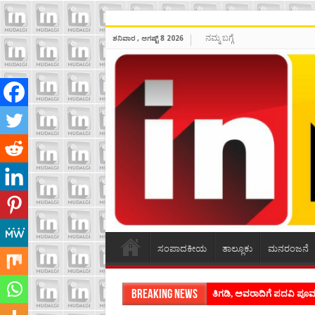
ನಮ್ಮ ಬಗ್ಗೆ
ಶನಿವಾರ , ಆಗಷ್ಟ್ 8 2026
ಸಂಪಾದಕೀಯ
ತಾಲ್ಲೂಕು
ಮನರಂಜನೆ
Breaking News
ಶಿವಾಪುರದಲ್ಲಿ ಕವಿಗೋಷ್ಠಿಯ ಸಂ