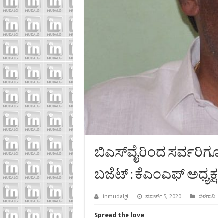
ಬಿಎಸ್‍ವೈರಿಂದ ಸರ್ವರಿ
ಬಜೆಟ್ : ಕೆಎಂಎಫ್ ಅಧ್ಯಕ
inmudalgi
ಮಾರ್ಚ್ 5, 2020
ಬೆಳಗಾವಿ
Spread the love