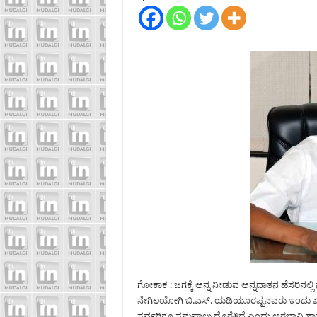
ಗೋಕಾಕ : ಜಗಕ್ಕೆ ಅನ್ನ ನೀಡುವ ಅನ್ನದಾತನ ಹೆಸರಿನಲ್ಲಿ
ನೇಗಿಲಯೋಗಿ ಬಿ.ಎಸ್. ಯಡಿಯೂರಪ್ಪನವರು ಇಂದು ಏಳ
ಸರ್ವರಿಗೂ ಸಮಪಾಲು ದೊರೆತಿದೆ ಎಂದು ಅರಭಾವಿ ಶಾಸಕ