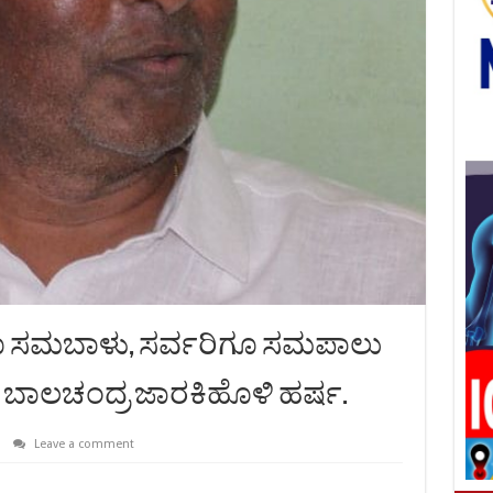
ಗೂ ಸಮಬಾಳು, ಸರ್ವರಿಗೂ ಸಮಪಾಲು
್ಷ ಬಾಲಚಂದ್ರ ಜಾರಕಿಹೊಳಿ ಹರ್ಷ.
Leave a comment