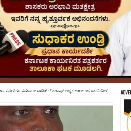
ು, ಸರ್ವರಿಗೂ ಸಮಪಾಲು ಬಜೆಟ್ : ಕೆಎಂಎಫ್ ಅಧ್ಯಕ್ಷ ಬಾಲಚಂದ್ರ ಜಾರಕಿಹೊಳಿ
Adve