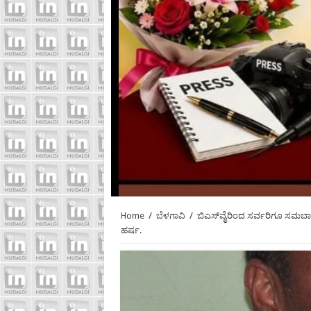
Home
/
ಬೆಳಗಾವಿ
/
ಬಿಎಸ್‍ವೈರಿಂದ ಸರ್ವರಿಗೂ ಸಮಬಾಳ
ಹರ್ಷ.