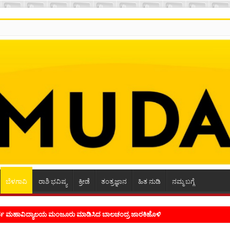
ಬೆಳಗಾವಿ
ರಾಶಿ ಭವಿಷ್ಯ
ಕ್ರೀಡೆ
ತಂತ್ರಜ್ಞಾನ
ಹಿತ ನುಡಿ
ನಮ್ಮ ಬಗ್ಗೆ
ಭ್ರಮ ಭಾವನೆಗಳನ್ನು ಕಟ್ಟಿಕೊಡುವ ಕಲೆಗಾರಿಕೆ ಕವಿಗೆ ಇರಬೇಕು- ಸಾಹಿತಿ ಸಿದ್ರಾಮ್ ದ್ಯಾಗಾನಟ್ಟಿ