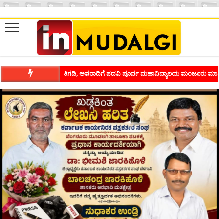
ಶಿವಾಪುರದಲ್ಲಿ ಕವಿಗೋಷ್ಠಿಯ ಸಂಭ್ರಮ ಭಾವನೆಗಳನ್ನು ಕಟ್ಟಿಕೊಡುವ ಕಲೆಗ