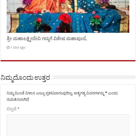
ಶ್ರೀ ಮಹಾಲಕ್ಷ್ಮೀದೇವಿ ಗದ್ಗುಗೆ ವಿಶೇಷ ಮಹಾಪೂಜೆ,
1 ವಾರ ago
ನಿಮ್ಮದೊಂದು ಉತ್ತರ
ನಿಮ್ಮ ಮಿಂಚೆ ವಿಳಾಸ ಎಲ್ಲೂ ಪ್ರಕಟವಾಗುವುದಿಲ್ಲ.
ಅತ್ಯಗತ್ಯ ವಿವರಗಳನ್ನು
*
ಎಂದು
ಗುರುತಿಸಲಾಗಿದೆ
ಟಿಪ್ಪಣಿ
*