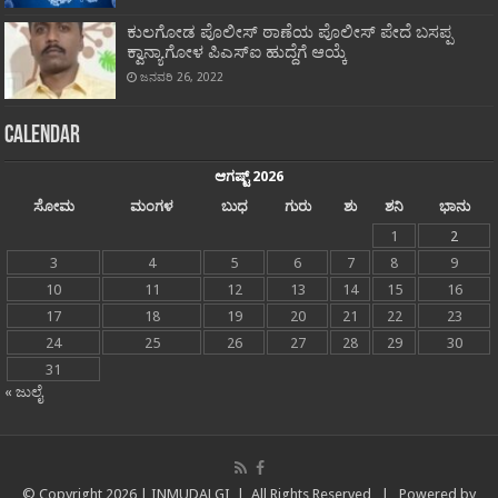
ಕುಲಗೋಡ ಪೊಲೀಸ್ ಠಾಣೆಯ ಪೊಲೀಸ್ ಪೇದೆ ಬಸಪ್ಪ
ಕ್ವಾನ್ಯಾಗೋಳ ಪಿಎಸ್‍ಐ ಹುದ್ದೆಗೆ ಆಯ್ಕೆ
ಜನವರಿ 26, 2022
Calendar
ಆಗಷ್ಟ್ 2026
ಸೋಮ
ಮಂಗಳ
ಬುಧ
ಗುರು
ಶು
ಶನಿ
ಭಾನು
1
2
3
4
5
6
7
8
9
10
11
12
13
14
15
16
17
18
19
20
21
22
23
24
25
26
27
28
29
30
31
« ಜುಲೈ
© Copyright
2026 |
INMUDALGI
| All Rights Reserved | Powered by