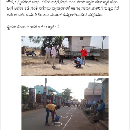
ಚೌಕ, ಲಕ್ಷ್ಮಿ ನಗರದ ಬಿಇಒ ಕಚೇರಿ ಹತ್ತಿರ,ಕೆಇಬಿ ಆಂಜನೇಯ ಸ್ವಾಮಿ ದೇವಸ್ಥಾನ ಹತ್ತಿರ
ಹೀಗೆ ಅನೇಕ ಕಡೆ ಸಂತೆ ನಡೆಸಲು ವ್ಯಾಪಾರಿಗಳಿಗೆ ಹಾಗೂ ಸಾರ್ವಜನಿಕರಿಗೆ ಸುಣ್ಣದ ಗೆರೆ
ಹಾಕಿ ಅನುಕೂಲ ಮಾಡಿಕೊಡುವ ಮೂಲಕ ತಮ್ಮ ಅಳಿಲು ಸೇವೆ ಸಲ್ಲಿಸಿದರು
ಸ್ವಯಂ ಸೇವಾ ಅಂದರೆ ಇದೇ ಅಲ್ಲವೇ .?