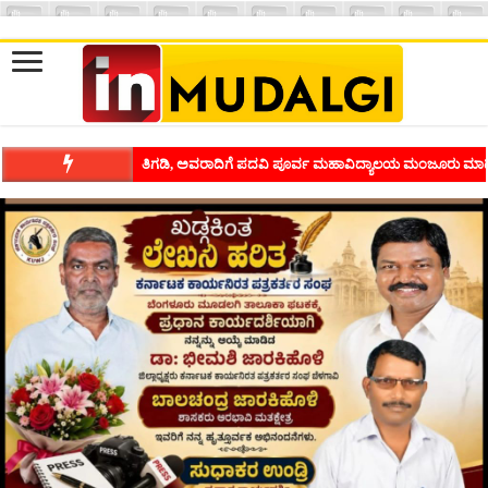
ಶಿವಾಪುರದಲ್ಲಿ ಕವಿಗೋಷ್ಠಿಯ ಸಂಭ್ರಮ ಭಾವನೆಗಳನ್ನು ಕಟ್ಟಿಕೊಡುವ ಕಲೆಗ