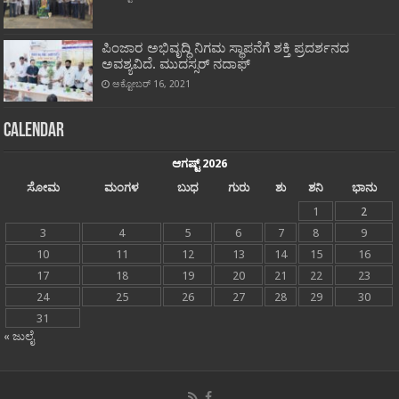
ಪಿಂಜಾರ ಅಭಿವೃದ್ಧಿ ನಿಗಮ ಸ್ಥಾಪನೆಗೆ ಶಕ್ತಿ ಪ್ರದರ್ಶನದ
ಅವಶ್ಯವಿದೆ. ಮುದಸ್ಸರ್ ನದಾಫ್
ಅಕ್ಟೋಬರ್ 16, 2021
Calendar
ಆಗಷ್ಟ್ 2026
ಸೋಮ
ಮಂಗಳ
ಬುಧ
ಗುರು
ಶು
ಶನಿ
ಭಾನು
1
2
3
4
5
6
7
8
9
10
11
12
13
14
15
16
17
18
19
20
21
22
23
24
25
26
27
28
29
30
31
« ಜುಲೈ