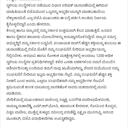
ಸ್ಥಳೀಯ ಸಂಸ್ಥೆಗಳಿಂದ ನಡೆಯುವ ವಿಧಾನ ಪರಿಷತ್ ಚುನಾವಣೆಯಲ್ಲಿ ಈಗಿರುವ
ಮಾಹಿತಿಯಂತೆ ಬಿಜೆಪಿಯಿಂದ ಒಬ್ಬರನ್ನು ಅಭ್ಯರ್ಥಿಯನ್ನಾಗಿ ಮಾಡಬಹುದೆಂಬ
ಲೆಕ್ಕಾಚಾರವಿದೆ. ಎಲ್ಲ ಬಿಜೆಪಿ ಮುಖಂಡರು ಈ ಬಗ್ಗೆ ಚರ್ಚಿಸಿ ಅಂತಿಮ ನಿರ್ಣಯ
ಕೈಗೊಳ್ಳಲಿದ್ದಾರೆ ಎಂದು ಹೇಳಿದರು.
ಕೇಂದ್ರ ಹಾಗೂ ರಾಜ್ಯದಲ್ಲಿ ನಮ್ಮ ಸರ್ಕಾರ ಉತ್ತಮವಾಗಿ ಕೆಲಸ ಮಾಡುತ್ತಿದೆ. ಜನಪರ
ಹಾಗೂ ರೈತಪರ ಹಲವಾರು ಯೋಜನೆಗಳನ್ನು ಅನುಷ್ಠಾನಗೊಳಿಸಿದ್ದೇವೆ. ರಾಜ್ಯದ ಸಮಗ್ರ
ಅಭಿವೃದ್ದಿಗೆ ನಮ್ಮ ಸರ್ಕಾರ ಬದ್ಧವಿದೆ. ಪಂಚಾಯತ ರಾಜ್‍ಗೆ ಹೆಚ್ಚಿನ ಶಕ್ತಿಯನ್ನು ತುಂಬಲು ಈ
ಚುನಾವಣೆಯಲ್ಲಿ ಬಿಜೆಪಿ ಜೊತೆಗೆ ನಮ್ಮ ಸಂಘಟನೆಗೆ ಸೇರಿರುವ ಅಭ್ಯರ್ಥಿಯನ್ನು
ಗೆಲ್ಲಿಸಬೇಕು. ಅರಭಾವಿ ಹಾಗೂ ಗೋಕಾಕ ಮತಕ್ಷೇತ್ರಗಳಲ್ಲಿ ಅಂದಾಜು 1200 ಅಧಿಕ
ಸ್ಥಳೀಯ ಸಂಸ್ಥೆಗಳ ಪ್ರತಿನಿಧಿಗಳಿದ್ದಾರೆ. ಕಳೆದ ಎರಡು ದಶಕಗಳಿಂದ ನಮಗೆ ಬೆಂಬಲಿಸಿ
ಆಶೀರ್ವದಿಸುತ್ತಾ ಬಂದಿರುವ ತಮಗೆ ನಾವು ಋಣಿಯಾಗಿದ್ದು, ದೇವರ ದಯೆಯಿಂದ ನಮ್ಮ
ಸಂಘಟನೆಗೆ ಸೇರಿರುವ ಇಬ್ಬರು ಅಭ್ಯರ್ಥಿಗಳು ಗೆಲ್ಲಲಿ. ನಮ್ಮ ಸಂಘಟನೆಗೆ ಹೆಚ್ಚಿನ ಶಕ್ತಿ
ನೀಡಲಿ ಎಂದ ಅವರು, ಎಲ್ಲರೂ ಸಂಘಟಿತರಾಗಿ ನಮ್ಮ ಅಭ್ಯರ್ಥಿಗಳ ಗೆಲುವಿಗೆ
ಶ್ರಮಿಸುವಂತೆ ಶಾಸಕ ಬಾಲಚಂದ್ರ ಜಾರಕಿಹೊಳಿ ಅವರು ಮತದಾರರಲ್ಲಿ ಮನವಿ
ಮಾಡಿದರು.
ವೇದಿಕೆಯಲ್ಲಿ ಮುಖಂಡರಾದ ರಾಜೇಂದ್ರ ಸಣ್ಣಕ್ಕಿ, ಬಸಗೌಡ ಪಾಟೀಲ(ಮೆಳವಂಕಿ),
ರಾಮಣ್ಣ ಮಹಾರೆಡ್ಡಿ, ಎಮ್.ಆರ್.ಭೋವಿ, ಹಣಮಂತ ತೇರದಾಳ, ಗೋವಿಂದ ಕೊಪ್ಪದ,
ವಿಠ್ಠಲ ಪಾಟೀಲ, ಮುತ್ತೆಪ್ಪ ಕುಳ್ಳೂರ, ರವೀಂದ್ರ ಪರುಶೆಟ್ಟಿ, ಲಕ್ಷ್ಮಣ ಮುಸಗುಪ್ಪಿ, ಆನಂದ
ಮೂಡಲಗಿ, ಬಿಜೆಪಿ ಪದಾಧಿಕಾರಿಗಳು ಉಪಸ್ಥಿತರಿದ್ದರು.