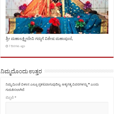
ಶ್ರೀ ಮಹಾಲಕ್ಷ್ಮೀದೇವಿ ಗದ್ಗುಗೆ ವಿಶೇಷ ಮಹಾಪೂಜೆ,
7 ದಿನಗಳು ago
ನಿಮ್ಮದೊಂದು ಉತ್ತರ
ನಿಮ್ಮ ಮಿಂಚೆ ವಿಳಾಸ ಎಲ್ಲೂ ಪ್ರಕಟವಾಗುವುದಿಲ್ಲ.
ಅತ್ಯಗತ್ಯ ವಿವರಗಳನ್ನು
*
ಎಂದು
ಗುರುತಿಸಲಾಗಿದೆ
ಟಿಪ್ಪಣಿ
*