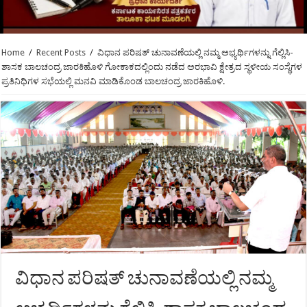
Home
/
Recent Posts
/
ವಿಧಾನ ಪರಿಷತ್ ಚುನಾವಣೆಯಲ್ಲಿ ನಮ್ಮ ಅಭ್ಯರ್ಥಿಗಳನ್ನು ಗೆಲ್ಲಿಸಿ-
ಶಾಸಕ ಬಾಲಚಂದ್ರ ಜಾರಕಿಹೊಳಿ ಗೋಕಾಕದಲ್ಲಿಂದು ನಡೆದ ಅರಭಾವಿ ಕ್ಷೇತ್ರದ ಸ್ಥಳೀಯ ಸಂಸ್ಥೆಗಳ
ಪ್ರತಿನಿಧಿಗಳ ಸಭೆಯಲ್ಲಿ ಮನವಿ ಮಾಡಿಕೊಂಡ ಬಾಲಚಂದ್ರ ಜಾರಕಿಹೊಳಿ.
ವಿಧಾನ ಪರಿಷತ್ ಚುನಾವಣೆಯಲ್ಲಿ ನಮ್ಮ