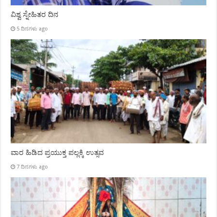
ವಿಶ್ವ ಸ್ನೇಹಿತರ ದಿನ
5 ದಿನಗಳು ago
ವಾರ ಹಿಡಿದ ಪ್ರಯುಕ್ತ ಪಲ್ಲಕ್ಕಿ ಉತ್ಸವ
7 ದಿನಗಳು ago