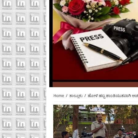
Home
/
ತಾಲ್ಲೂಕು
/
ಹೋಳಿ ಹಬ್ಬ ಶಾಂತಿಯುತವಾಗಿ ಆಚರಿಸಿ