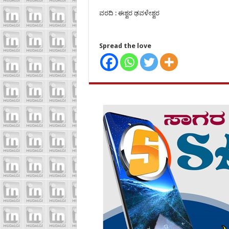
ವರದಿ : ಈಶ್ವರ ಢವಳೇಶ್ವರ
Spread the love