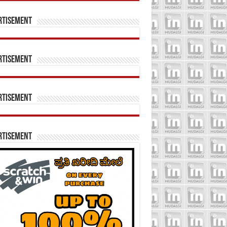
rtisement
rtisement
rtisement
rtisement