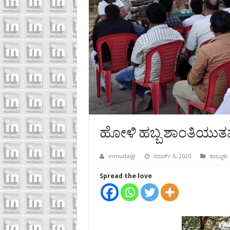
ಹೋಳಿ ಹಬ್ಬ ಶಾಂತಿಯುತವಾಗ
inmudalgi
ಮಾರ್ಚ್ 6, 2020
ತಾಲ್ಲೂಕು
Spread the love