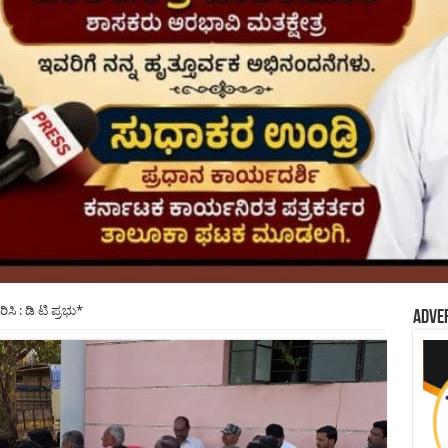
 : ಡಿ ಟಿ ಪ್ರಭು*
Adve