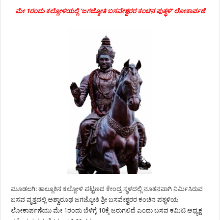
ಮೇ 1ರಂದು ಕಲ್ಲೋಳಿಯಲ್ಲಿ ‘ಜಗಜ್ಯೋತಿ ಬಸವೇಶ್ವರರ ಕಂಚಿನ ಪುತ್ಥಳಿ’ ಲೋಕಾರ್ಪಣೆ
ಮೂಡಲಗಿ: ತಾಲ್ಲೂಕಿನ ಕಲ್ಲೋಳಿ ಪಟ್ಟಣದ ಕೇಂದ್ರ ಸ್ಥಳದಲ್ಲಿ ನೂತನವಾಗಿ ನಿರ್ಮಿಸಿರುವ
ಬಸವ ವೃತ್ತದಲ್ಲಿ ಅಶ್ವಾರೂಢ ಜಗಜ್ಯೋತಿ ಶ್ರೀ ಬಸವೇಶ್ವರರ ಕಂಚಿನ ಪತ್ಥಳಿಯ
ಲೋಕಾರ್ಪಣೆಯು ಮೇ 1ರಂದು ಬೆಳಿಗ್ಗೆ 10ಕ್ಕೆ ಜರುಗಲಿದೆ ಎಂದು ಬಸವ ಕಮಿಟಿ ಅಧ್ಯಕ್ಷ