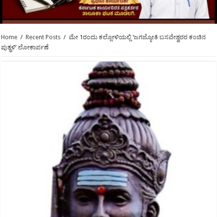
Home
/
Recent Posts
/
ಮೇ 1ರಂದು ಕಲ್ಲೋಳಿಯಲ್ಲಿ ‘ಜಗಜ್ಯೋತಿ ಬಸವೇಶ್ವರರ ಕಂಚಿನ
ಪುತ್ಥಳಿ’ ಲೋಕಾರ್ಪಣೆ