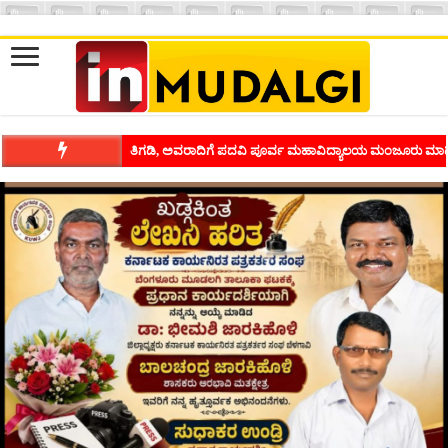
ಶಿವಾಪುರದಲ್ಲಿ ಕವಿಗೋಷ್ಠಿಯ ಸಂಭ್ರಮ ಭಾವನೆಗಳನ್ನು ಕಟ್ಟಿಕೊಡುವ ಕಲೆಗ