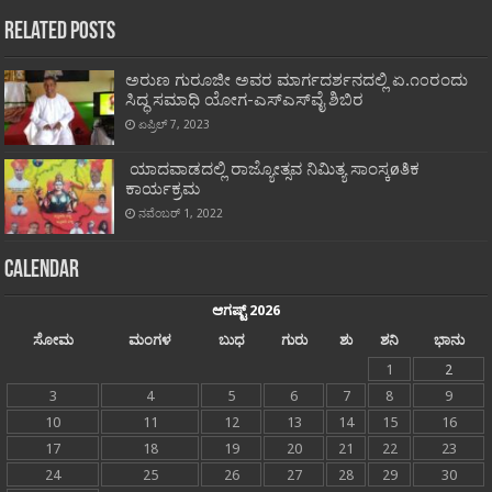
Related Posts
ಅರುಣ ಗುರೂಜೀ ಅವರ ಮಾರ್ಗದರ್ಶನದಲ್ಲಿ ಏ.೧೦ರಂದು
ಸಿದ್ಧ ಸಮಾಧಿ ಯೋಗ-ಎಸ್‌ಎಸ್‌ವೈ ಶಿಬಿರ
ಏಪ್ರಿಲ್ 7, 2023
ಯಾದವಾಡದಲ್ಲಿ ರಾಜ್ಯೋತ್ಸವ ನಿಮಿತ್ಯ ಸಾಂಸ್ಕøತಿಕ
ಕಾರ್ಯಕ್ರಮ
ನವೆಂಬರ್ 1, 2022
Calendar
ಆಗಷ್ಟ್ 2026
ಸೋಮ
ಮಂಗಳ
ಬುಧ
ಗುರು
ಶು
ಶನಿ
ಭಾನು
1
2
3
4
5
6
7
8
9
10
11
12
13
14
15
16
17
18
19
20
21
22
23
24
25
26
27
28
29
30