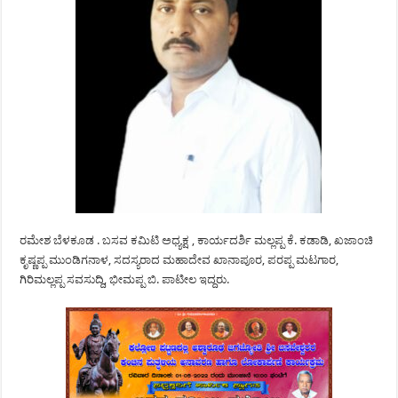
ರಮೇಶ ಬೆಳಕೂಡ . ಬಸವ ಕಮಿಟಿ ಅಧ್ಯಕ್ಷ , ಕಾರ್ಯದರ್ಶಿ ಮಲ್ಲಪ್ಪ ಕೆ. ಕಡಾಡಿ, ಖಜಾಂಚಿ
ಕೃಷ್ಣಪ್ಪ ಮುಂಡಿಗನಾಳ, ಸದಸ್ಯರಾದ ಮಹಾದೇವ ಖಾನಾಪೂರ, ಪರಪ್ಪ ಮಟಗಾರ,
ಗಿರಿಮಲ್ಲಪ್ಪ ಸವಸುದ್ದಿ, ಭೀಮಪ್ಪ ಬಿ. ಪಾಟೀಲ ಇದ್ದರು.