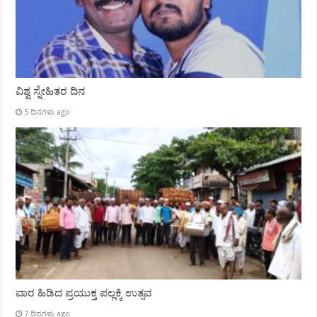
ವಿಶ್ವ ಸ್ನೇಹಿತರ ದಿನ
5 ದಿನಗಳು ago
ವಾರ ಹಿಡಿದ ಪ್ರಯುಕ್ತ ಪಲ್ಲಕ್ಕಿ ಉತ್ಸವ
7 ದಿನಗಳು ago