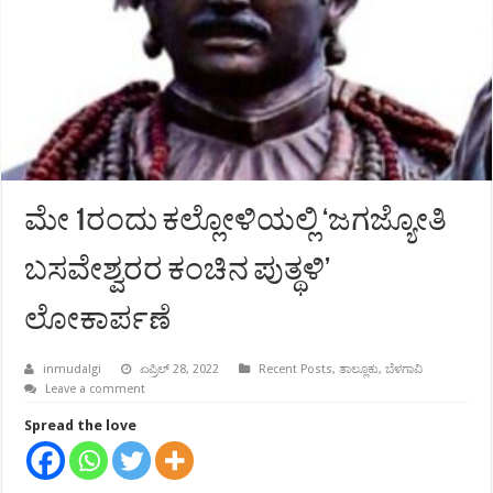
ಮೇ 1ರಂದು ಕಲ್ಲೋಳಿಯಲ್ಲಿ ‘ಜಗಜ್ಯೋತಿ
ಬಸವೇಶ್ವರರ ಕಂಚಿನ ಪುತ್ಥಳಿ’
ಲೋಕಾರ್ಪಣೆ
inmudalgi
ಏಪ್ರಿಲ್ 28, 2022
Recent Posts
,
ತಾಲ್ಲೂಕು
,
ಬೆಳಗಾವಿ
Leave a comment
Spread the love