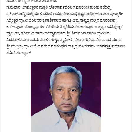
ರಮೇಶ ಈರಪ್ಪ ಬೆಳಕೂಡ ತಿಳಿಸಿದರು.
ಗುರುವಾರ ಬಸವೇಶ್ವರರ ಪುತ್ಥಳಿ ಲೋಕಾರ್ಪಣೆಯ ಸಮಾರಂಭ ಕುರಿತು ಕರೆದಿದ್ದ
ಪತ್ರಿಕಾಗೋಷ್ಠಿಯಲ್ಲಿ ಮಾತನಾಡಿದ ಅವರು ವಿಜಯಪುರ ಜ್ಞಾನಯೋಗಾಶ್ರಮದ ಪೂಜ್ಯಶ್ರೀ
ಸಿದ್ದೇಶ್ವರ ಸ್ವಾಮೀಜಿಯವರ ಕೃಪಾರ್ಶಿವಾದ ಹಾಗೂ ದಿವ್ಯ ಸಾನ್ನಿಧ್ಯದಲ್ಲಿ ಸಮಾರಂಭವು
ಜರಗುವುದು. ಕೊಲ್ಲಾಪೂರದ ಕನೇರಿಯ ಸಿದ್ದಗಿರಿಮಠದ ಜಗದ್ಗುರು ಅದೃಶ್ಯ ಕಾಡಸಿದ್ದೇಶ್ವರ
ಸ್ವಾಮೀಜಿ, ಇಂಚಲದ ಸಾಧು ಸಂಸ್ಥಾನಮಠದ ಶ್ರೀ ಶಿವಾನಂದ ಭಾರತಿ ಸ್ವಾಮೀಜಿ,
ನಿಡಸೋಸಿಯ ಪಂಚಮ ಶಿವಲಿಂಗೇಶ್ವರ ಸ್ವಾಮೀಜಿ, ಘೋಡಗೇರಿಯ ಶಿವಾನಂದ ಮಠದ
ಶ್ರೀ ಮಲ್ಲಯ್ಯ ಸ್ವಾಮೀಜಿ ಅವರು ಸಮಾರಂಭದ ಸಾನ್ನಿಧ್ಯವಹಿಸುವರು. ಬಸವವೃತ್ತ ನಿರ್ಮಾಣ
ಸಮಿತಿ ಸಂಸ್ಥಾಪಕ