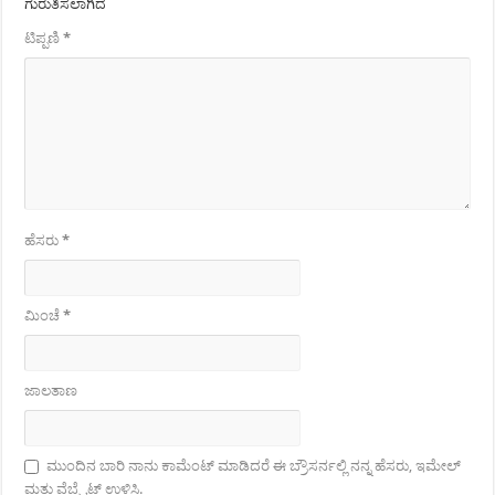
ಗುರುತಿಸಲಾಗಿದೆ
ಟಿಪ್ಪಣಿ
*
ಹೆಸರು
*
ಮಿಂಚೆ
*
ಜಾಲತಾಣ
ಮುಂದಿನ ಬಾರಿ ನಾನು ಕಾಮೆಂಟ್ ಮಾಡಿದರೆ ಈ ಬ್ರೌಸರ್ನಲ್ಲಿ ನನ್ನ ಹೆಸರು, ಇಮೇಲ್
ಮತ್ತು ವೆಬ್ಸೈಟ್ ಉಳಿಸಿ.