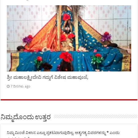
ಶ್ರೀ ಮಹಾಲಕ್ಷ್ಮೀದೇವಿ ಗದ್ಗುಗೆ ವಿಶೇಷ ಮಹಾಪೂಜೆ,
7 ದಿನಗಳು ago
ನಿಮ್ಮದೊಂದು ಉತ್ತರ
ನಿಮ್ಮ ಮಿಂಚೆ ವಿಳಾಸ ಎಲ್ಲೂ ಪ್ರಕಟವಾಗುವುದಿಲ್ಲ.
ಅತ್ಯಗತ್ಯ ವಿವರಗಳನ್ನು
*
ಎಂದು