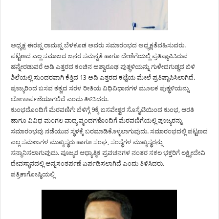
ಅಧ್ಯಕ್ಷ ಈರಪ್ಪ ರಾಮಪ್ಪ ಬೆಳಕೂಡ ಅವರು ಸಮಾರಂಭದ ಅಧ್ಯಕ್ಷತೆವಹಿಸುವರು.
ಪಟ್ಟಣದ ಎಲ್ಲ ಸಮಾಜದ ಜನರ ಸಮನ್ವತೆ ಹಾಗೂ ದೇಣಿಗೆಯಲ್ಲಿ ಪ್ರತಿಷ್ಠಾಪಿಸಿರುವ
ಹನ್ನೇರಡುವರೆ ಅಡಿ ಎತ್ತರದ ಕಂಚಿನ ಅಶ್ವಾರೂಢ ಪುತ್ಥಳಿಯನ್ನು ಗುಳೇದಗುಡ್ಡದ ಬಿಳಿ
ಶಿಲೆಯಲ್ಲಿ ಸುಂದರವಾಗಿ ಕೆತ್ತಿದ 13 ಅಡಿ ಎತ್ತರದ ಕಟ್ಟೆಯ ಮೇಲೆ ಪ್ರತಿಷ್ಠಾಪಿಸಿಲಾಗಿದೆ.
ಪೂಜ್ಯರಿಂದ ಬಸವ ತತ್ವದ ಸರಳ ರೀತಿಯ ವಿಧಿವಿಧಾನಗಳ ಮೂಲಕ ಪುತ್ಥಳಿಯನ್ನು
ಲೋಕಾರ್ಪಣೆಯಾಗಲಿದೆ ಎಂದು ತಿಳಿಸಿದರು.
ಕುಂಭದೊಂದಿಗೆ ಮೆರವಣಿಗೆ: ಬೆಳಿಗ್ಗೆ 9ಕ್ಕೆ ಬಸವೇಶ್ವರ ಸೊಸೈಟಿಯಿಂದ ಕುಂಭ, ಆರತಿ
ಹಾಗೂ ವಿವಿಧ ಮಂಗಲ ವಾದ್ಯ ವೃಂದಗಳೊಂದಿಗೆ ಮೆರವಣಿಗೆಯಲ್ಲಿ ಪೂಜ್ಯರನ್ನು
ಸಮಾರಂಭವು ನಡೆಯುವ ಸ್ಥಳಕ್ಕೆ ಬರಮಾಡಿಕೊಳ್ಳಲಾಗುವುದು. ಸಮಾರಂಭದಲ್ಲಿ ಪಟ್ಟಣದ
ಎಲ್ಲ ಸಮಾಜಗಳ ಮುಖ್ಯಸ್ಥರು ಹಾಗೂ ಸಂಘ, ಸಂಸ್ಥೆಗಳ ಮುಖ್ಯಸ್ಥರನ್ನು
ಸನ್ಮಾನಿಸಲಾಗುವುದು. ಪೂಜ್ಯರ ಆಧ್ಯಾತ್ಮಿಕ ಪ್ರವಚನಗಳ ನಂತರ ಸಕಲ ಭಕ್ತರಿಗೆ ಲಕ್ಷ್ಮೀದೇವಿ
ದೇವಸ್ಥಾನದಲ್ಲಿ ಅನ್ನಸಂತರ್ಪಣೆ ಏರ್ಪಡಿಸಲಾಗಿದೆ ಎಂದು ತಿಳಿಸಿದರು.
ಪತ್ರಿಕಾಗೋಷ್ಠಿಯಲ್ಲಿ