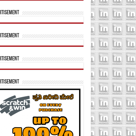
rtisement
rtisement
rtisement
rtisement