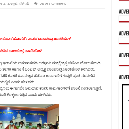
osts
,
ತಾಲ್ಲೂಕು
,
ಬೆಳಗಾವಿ
Leave a comment
Adve
Adve
ನುದಾನ ಬಿಡುಗಡೆ : ಶಾಸಕ ಬಾಲಚಂದ್ರ ಜಾರಕಿಹೊಳಿ
ವೇರಿಸಿದ ಬಾಲಚಂದ್ರ ಜಾರಕಿಹೊಳಿ
Adve
ಲ್ಯ ಇಲಾಖೆಯ ಅನುದಾನದಡಿ ಅರಭಾವಿ ಮತಕ್ಷೇತ್ರಕ್ಕೆ ಜೆಜೆಎಂ ಯೋಜನೆಯಡಿ
ಶಾಸಕ ಹಾಗೂ ಕೆಎಂಎಫ್ ಅಧ್ಯಕ್ಷ ಬಾಲಚಂದ್ರ ಜಾರಕಿಹೊಳಿ ತಿಳಿಸಿದರು.
60 ಕೋಟಿ ರೂ. ವೆಚ್ಚದ ಜೆಜೆಎಂ ಕಾಮಗಾರಿಗೆ ಗುದ್ದಲಿ ಪೂಜೆ ನೆರವೇರಿಸಿ
Adve
ಲ್ಲಿವೆ ಎಂದು ಹೇಳಿದರು.
ಕಲ್ಪಿಸಲು ಈಗಾಗಲೇ ಅನುದಾನ ತಂದು ಕಾಮಗಾರಿಗಳಿಗೆ ಚಾಲನೆ ನೀಡಲಾಗುತ್ತಿದೆ.
 ಮಾಡಿಕೊಳ್ಳಲಾಗುತ್ತಿದೆ ಎಂದು ಹೇಳಿದರು.