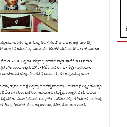
ಷ್ಟು ಕಾಮಗಾರಿಗಳನ್ನು ಅನುಷ್ಠಾನಗೊಳಿಸಲಾಗಿದೆ. ವಡೇರಹಟ್ಟಿ-ಫುಲಗಡ್ಡಿ
ೆಗೆ ಚಾಲನೆ ನೀಡಲಾಗಿದ್ದು, ಎರಡು ತಿಂಗಳೊಳಗೆ ಮನೆ ಮನೆಗೆ ನಳಗಳ ಮೂಲಕ
ಿ 78.20 ಲಕ್ಷ ರೂ. ವೆಚ್ಚದಲ್ಲಿ ಸರಕಾರಿ ಪ್ರೌಢ ಶಾಲೆಗೆ ನೂತನವಾಗಿ
ವೆಚ್ಚದ ಶೌಚಾಲಯ ಕಟ್ಟಡ, 2013-14ನೇ ಸಾಲಿನ ಸರ್ವ ಶಿಕ್ಷಣ ಅಭಿಯಾನ
ಲಾದ ಬಾಲಕೀಯರ ಹೆಚ್ಚುವರಿ ವಸತಿ ನಿಲಯದ ನೂತನ ಕಟ್ಟಡವನ್ನು ಶಾಸಕ
್ರಾಪಂ ಅಧ್ಯಕ್ಷೆ ಲಕ್ಕವ್ವಾ ಅಡಿವೆಪ್ಪ ಹಾದಿಮನಿ, ಉಪಾಧ್ಯಕ್ಷೆ ಲಕ್ಷ್ಮೀ ಹೋಳ್ಕರ,
ನಿರ್ದೇಶಕ ಮಲ್ಲು ಪಾಟೀಲ, ನ್ಯಾಯವಾದಿ ಮುತ್ತೆಪ್ಪ ಕುಳ್ಳೂರ, ಬಿಇಓ ಅಜೀತ
ಪ ವಡೇರ, ವಿಠ್ಠಲ ಗಿಡೋಜಿ, ರುದ್ರಗೌಡ ಪಾಟೀಲ, ಶಿದ್ಲಿಂಗ ಗಿಡೋಜಿ, ಪರಸಪ್ಪ
, ಶಿವಪ್ಪ ಗಿಡೋಜಿ, ಕೆಂಪಣ್ಣಾ ಈರಗಾರ, ಪಿಡಿಓ ಶಿವಾನಂದ ಗುಡಸಿ,