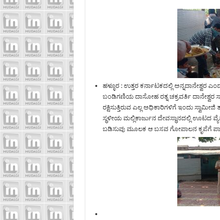
ಹಳ್ಳೂರ : ಉತ್ತರ ಕರ್ನಾಟಕದಲ್ಲಿ ಅನ್ನದಾನೇಶ್ವರ ಎ
ಬಂಡಿಗಣಿಯ ದಾಸೋಹ ರತ್ನ ಚಕ್ರವರ್ತಿ ದಾನೇಶ್ವರ ಸ
ರಕ್ಷಿಸುತ್ತಿರುವ ಎಲ್ಲ ಅಧಿಕಾರಿಗಳಿಗೆ ಇಂದು ಸ್ವಾಮೀಜ
ಸ್ಥಳೀಯ ಮಲ್ಲಿಕಾರ್ಜುನ ದೇವಸ್ಥಾನದಲ್ಲಿ ಊಟದ ವ
ಬಡಿಸುವು ಮೂಲಕ ಆ ಬಸವ ಗೋಪಾಲನ ಕೃಪೆಗೆ ಪಾತ