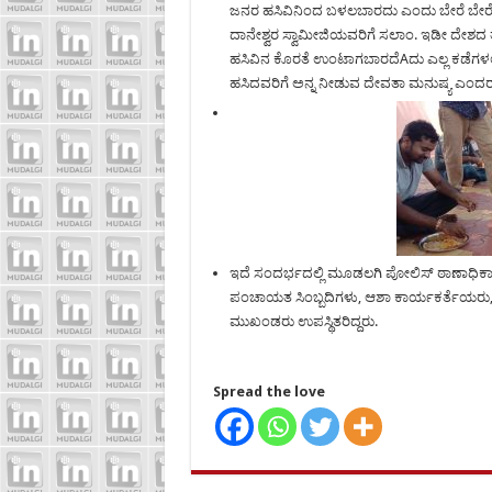
ಜನರ ಹಸಿವಿನಿಂದ ಬಳಲಬಾರದು ಎಂದು ಬೇರೆ ಬೇರೆ 
ದಾನೇಶ್ವರ ಸ್ವಾಮೀಜಿಯವರಿಗೆ ಸಲಾಂ. ಇಡೀ ದೇಶದ ತು
ಹಸಿವಿನ ಕೊರತೆ ಉಂಟಾಗಬಾರದೆAದು ಎಲ್ಲ ಕಡೆಗಳಲ್ಲಿ 
ಹಸಿದವರಿಗೆ ಅನ್ನ ನೀಡುವ ದೇವತಾ ಮನುಷ್ಯ ಎಂದರ
ಇದೆ ಸಂದರ್ಭದಲ್ಲಿ ಮೂಡಲಗಿ ಪೋಲಿಸ್ ಠಾಣಾಧಿಕಾರಿ
ಪಂಚಾಯತ ಸಿಂಬ್ಬದಿಗಳು, ಆಶಾ ಕಾರ್ಯಕರ್ತೆಯರು,
ಮುಖಂಡರು ಉಪಸ್ಥಿತರಿದ್ದರು.
Spread the love