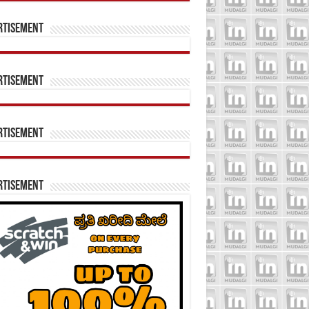
rtisement
rtisement
rtisement
rtisement