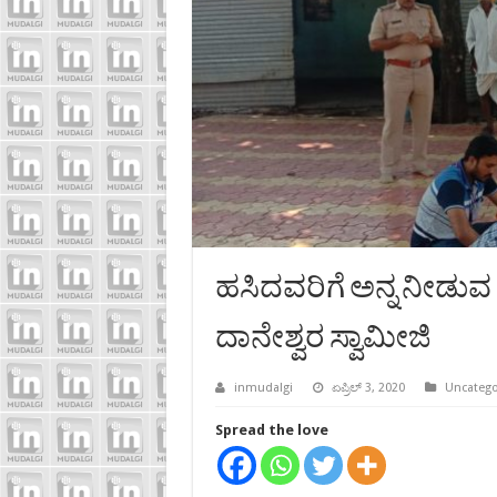
ಹಸಿದವರಿಗೆ ಅನ್ನ ನೀಡುವ
ದಾನೇಶ್ವರ ಸ್ವಾಮೀಜಿ
inmudalgi
ಏಪ್ರಿಲ್ 3, 2020
Uncatego
Spread the love