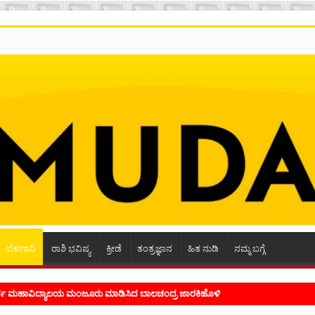
ಬೆಳಗಾವಿ
ರಾಶಿ ಭವಿಷ್ಯ
ಕ್ರೀಡೆ
ತಂತ್ರಜ್ಞಾನ
ಹಿತ ನುಡಿ
ನಮ್ಮ ಬಗ್ಗೆ
ಭ್ರಮ ಭಾವನೆಗಳನ್ನು ಕಟ್ಟಿಕೊಡುವ ಕಲೆಗಾರಿಕೆ ಕವಿಗೆ ಇರಬೇಕು- ಸಾಹಿತಿ ಸಿದ್ರಾಮ್ ದ್ಯಾಗಾನಟ್ಟಿ