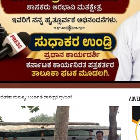
ದೇವತಾ ಮನುಷ್ಯ : ಬಂಡಿಗಣಿ ದಾನೇಶ್ವರ ಸ್ವಾಮೀಜಿ
Adve