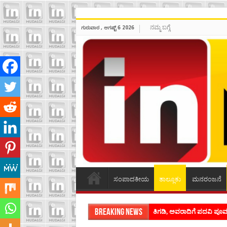
ನಮ್ಮ ಬಗ್ಗೆ
ಗುರುವಾರ , ಆಗಷ್ಟ್ 6 2026
ಸಂಪಾದಕೀಯ
ತಾಲ್ಲೂಕು
ಮನರಂಜನೆ
Breaking News
ಶಿವಾಪುರದಲ್ಲಿ ಕವಿಗೋಷ್ಠಿಯ ಸಂ