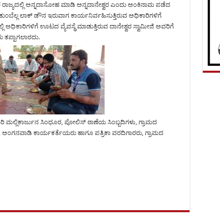
ರಾಜ್ಯದಲ್ಲಿ ಅನ್ನದಾಸೋಹ ಮಾಡಿ ಅನ್ನದಾನೇಶ್ವರ ಎಂದು ಅಂಕಿನಾಮ ಪಡೆದ
ಂಬೆಲ್ಲ ಲಾಕ್ ಡೌನ ಇರುವಾಗ ಕಾರ್ಯನಿರ್ವಹಿಸುತ್ತಿರುವ ಅಧಿಕಾರಿಗಳಿಗೆ
ಅಧಿಕಾರಿಗಳಿಗೆ ಊಟದ ವ್ಯೆವಸ್ಥೆ ಮಾಡುತ್ತಿರುವ ದಾನೇಶ್ವರ ಸ್ವಾಮೀಜಿ ಅವರಿಗೆ
ು ತಪ್ಪಾಗಲಾರದು.
 ಮಲ್ಲಿಕಾರ್ಜುನ ಸಿಂಧೂರ, ಪೋಲಿಸ್ ಠಾಣೆಯ ಸಿಂಬ್ಬದಿಗಳು, ಗ್ರಾಮದ
 ಅಂಗನವಾಡಿ ಕಾರ್ಯಕರ್ತೆಯರು ಹಾಗೂ ಪತ್ರಿಕಾ ವರದಿಗಾರರು, ಗ್ರಾಮದ