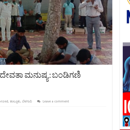
 ದೇವತಾ ಮನುಷ್ಯ : ಬಂಡಿಗಣಿ
rized
,
ತಾಲ್ಲೂಕು
,
ಬೆಳಗಾವಿ
Leave a comment