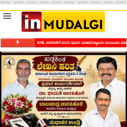
ಶಿವಾಪುರದಲ್ಲಿ ಕವಿಗೋಷ್ಠಿಯ ಸಂಭ್ರಮ ಭಾವನೆಗಳನ್ನು ಕಟ್ಟಿಕೊಡುವ ಕಲೆಗ