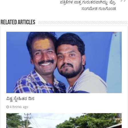
ಪತ್ರಿಕೆಗಳ ಪಾತ್ರ ಗುರುತರವಾಗಿದ್ದು- ಪ್ರೊ.
ಸಂಗಮೇಶ ಗುಜಗೊಂಡ
Related Articles
ವಿಶ್ವ ಸ್ನೇಹಿತರ ದಿನ
4 ದಿನಗಳು ago