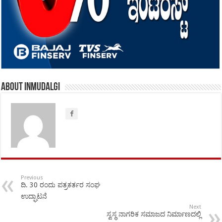
About inmudalgi
Previous
ದಿ. 30 ರಂದು ಪತ್ರಕರ್ತರ ಸಂಘ
ಉದ್ಘಾಟನೆ
Next
ಸ್ವಸ್ಥ ನಾಗರಿಕ ಸಮಾಜದ ನಿರ್ಮಾಣದಲ್ಲಿ