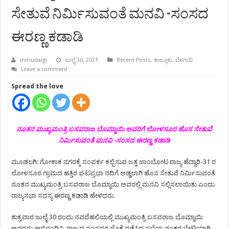
ಸೇತುವೆ ನಿರ್ಮಿಸುವಂತೆ ಮನವಿ -ಸಂಸದ
ಈರಣ್ಣ ಕಡಾಡಿ
inmudalgi
ಜುಲೈ 30, 2021
Recent Posts
,
ತಾಲ್ಲೂಕು
,
ಬೆಳಗಾವಿ
Leave a comment
Spread the love
ನೂತನ ಮುಖ್ಯಮಂತ್ರಿ ಬಸವರಾಜ ಬೊಮ್ಮಾಯಿ ಅವರಿಗೆ ಲೋಳಸೂರ ಹೊಸ ಸೇತುವೆ
ನಿರ್ಮಿಸುವಂತೆ ಮನವಿ -ಸಂಸದ ಈರಣ್ಣ ಕಡಾಡಿ
ಮೂಡಲಗಿ: ಗೋಕಾಕ ನಗರಕ್ಕೆ ಸಂಪರ್ಕ ಕಲ್ಪಿಸುವ ಜತ್ತ ಜಾಂಬೋಟ ರಾಜ್ಯ ಹೆದ್ದಾರಿ-31 ರ
ಲೋಳಸೂರ ಗ್ರಾಮದ ಹತ್ತಿರ ಘಟಪ್ರಭಾ ನದಿಗೆ ಅಡ್ಡಲಾಗಿ ಹೊಸ ಸೇತುವೆ ನಿರ್ಮಿಸುವಂತೆ
ನೂತನ ಮುಖ್ಯಮಂತ್ರಿ ಬಸವರಾಜ ಬೊಮ್ಮಾಯಿ ಅವರಲ್ಲಿ ಮನವಿ ಸಲ್ಲಿಸಲಾಯಿತು ಎಂದು
ರಾಜ್ಯಸಭಾ ಸದಸ್ಯ ಈರಣ್ಣ ಕಡಾಡಿ ಹೇಳಿದರು.
ಶುಕ್ರವಾರ ಜುಲೈ 30 ರಂದು ನವದೆಹಲಿಯಲ್ಲಿ ಮುಖ್ಯಮಂತ್ರಿ ಬಸವರಾಜ ಬೊಮ್ಮಾಯಿ
ಅವರನ್ನು ಅಭಿನಂದಿಸಿ, ರಾಜ್ಯದ ಸಂಸದರ ಜೊತೆ ನಡೆಸಿದ ಸಭೆಯ ನಂತರ ಭೇಟಿಯಾಗಿ