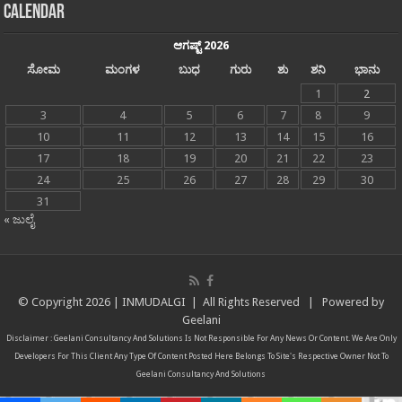
Calendar
ಆಗಷ್ಟ್ 2026
ಸೋಮ
ಮಂಗಳ
ಬುಧ
ಗುರು
ಶು
ಶನಿ
ಭಾನು
1
2
3
4
5
6
7
8
9
10
11
12
13
14
15
16
17
18
19
20
21
22
23
24
25
26
27
28
29
30
31
« ಜುಲೈ
© Copyright
2026 |
INMUDALGI
| All Rights Reserved | Powered by
Geelani
Disclaimer :
Geelani Consultancy And Solutions
Is Not Responsible For Any News Or Content. We Are Only
Developers For This Client Any Type Of Content Posted Here Belongs To Site's Respective Owner Not To
Geelani Consultancy And Solutions