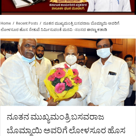
Home
/
Recent Posts
/
ನೂತನ ಮುಖ್ಯಮಂತ್ರಿ ಬಸವರಾಜ ಬೊಮ್ಮಾಯಿ ಅವರಿಗೆ
ಲೋಳಸೂರ ಹೊಸ ಸೇತುವೆ ನಿರ್ಮಿಸುವಂತೆ ಮನವಿ -ಸಂಸದ ಈರಣ್ಣ ಕಡಾಡಿ
ನೂತನ ಮುಖ್ಯಮಂತ್ರಿ ಬಸವರಾಜ
ಬೊಮ್ಮಾಯಿ ಅವರಿಗೆ ಲೋಳಸೂರ ಹೊಸ