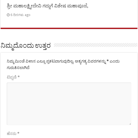
ಶ್ರೀ ಮಹಾಲಕ್ಷ್ಮೀದೇವಿ ಗದ್ಗುಗೆ ವಿಶೇಷ ಮಹಾಪೂಜೆ,
6 ದಿನಗಳು ago
ನಿಮ್ಮದೊಂದು ಉತ್ತರ
ನಿಮ್ಮ ಮಿಂಚೆ ವಿಳಾಸ ಎಲ್ಲೂ ಪ್ರಕಟವಾಗುವುದಿಲ್ಲ.
ಅತ್ಯಗತ್ಯ ವಿವರಗಳನ್ನು
*
ಎಂದು
ಗುರುತಿಸಲಾಗಿದೆ
ಟಿಪ್ಪಣಿ
*
ಹೆಸರು
*