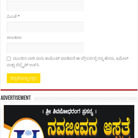
ಮಿಂಚೆ
*
ಜಾಲತಾಣ
ಮುಂದಿನ ಬಾರಿ ನಾನು ಕಾಮೆಂಟ್ ಮಾಡಿದರೆ ಈ ಬ್ರೌಸರ್ನಲ್ಲಿ ನನ್ನ ಹೆಸರು, ಇಮೇಲ್
ಮತ್ತು ವೆಬ್ಸೈಟ್ ಉಳಿಸಿ.
Advertisement