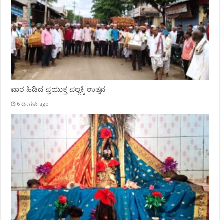
ವಾರ ಹಿಡಿದ ಪ್ರಯುಕ್ತ ಪಲ್ಲಕ್ಕಿ ಉತ್ಸವ
6 ದಿನಗಳು ago