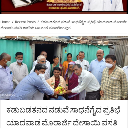
Home
/
Recent Posts
/
ಕಡುಬಡತನದ ನಡುವೆ ಸಾಧನೆಗೈದ ಪ್ರತಿಭೆ ಯಾದವಾಡ ಮೊರಾರ್ಜಿ
ದೇಸಾಯಿ ವಸತಿ ಶಾಲೆಯ ಬಸವಂತ ಮಹಾಲಿಂಗಪುರ
ಕಡುಬಡತನದ ನಡುವೆ ಸಾಧನೆಗೈದ ಪ್ರತಿಭೆ
ಯಾದವಾಡ ಮೊರಾರ್ಜಿ ದೇಸಾಯಿ ವಸತಿ