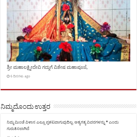
ಶ್ರೀ ಮಹಾಲಕ್ಷ್ಮೀದೇವಿ ಗದ್ಗುಗೆ ವಿಶೇಷ ಮಹಾಪೂಜೆ,
6 ದಿನಗಳು ago
ನಿಮ್ಮದೊಂದು ಉತ್ತರ
ನಿಮ್ಮ ಮಿಂಚೆ ವಿಳಾಸ ಎಲ್ಲೂ ಪ್ರಕಟವಾಗುವುದಿಲ್ಲ.
ಅತ್ಯಗತ್ಯ ವಿವರಗಳನ್ನು
*
ಎಂದು
ಗುರುತಿಸಲಾಗಿದೆ