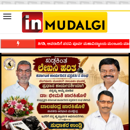
ಶಿವಾಪುರದಲ್ಲಿ ಕವಿಗೋಷ್ಠಿಯ ಸಂಭ್ರಮ ಭಾವನೆಗಳನ್ನು ಕಟ್ಟಿಕೊಡುವ ಕಲೆಗ