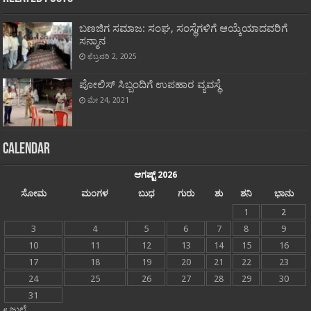
ಬಣಜಿಗ ಸಮಾಜ: ಸಂಘ, ಸಂಸ್ಥೆಗಳಿಗೆ ಆಯ್ಕೆಯಾದವರಿಗೆ
ಸನ್ಮಾನ
ಫೆಬ್ರವರಿ 2, 2025
ಪೋಲಿಸ್ ಸಿಬ್ಬಂದಿಗೆ ಉಪಹಾರ ವ್ಯವಸ್ಥೆ
ಮೇ 24, 2021
Calendar
ಆಗಷ್ಟ್ 2026
ಸೋಮ
ಮಂಗಳ
ಬುಧ
ಗುರು
ಶು
ಶನಿ
ಭಾನು
1
2
3
4
5
6
7
8
9
10
11
12
13
14
15
16
17
18
19
20
21
22
23
24
25
26
27
28
29
30
31
« ಜುಲೈ