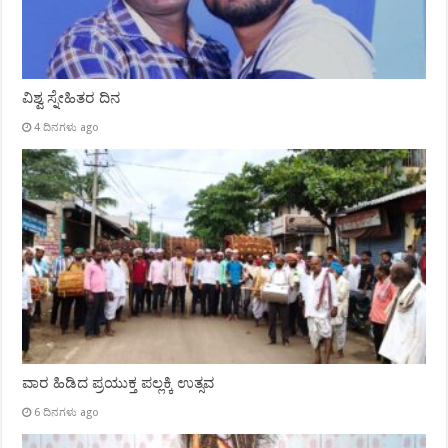
ವಿಶ್ವ ಸ್ನೇಹಿತರ ದಿನ
4 ದಿನಗಳು ago
ವಾರ ಹಿಡಿದ ಪ್ರಯುಕ್ತ ಪಲ್ಲಕ್ಕಿ ಉತ್ಸವ
6 ದಿನಗಳು ago