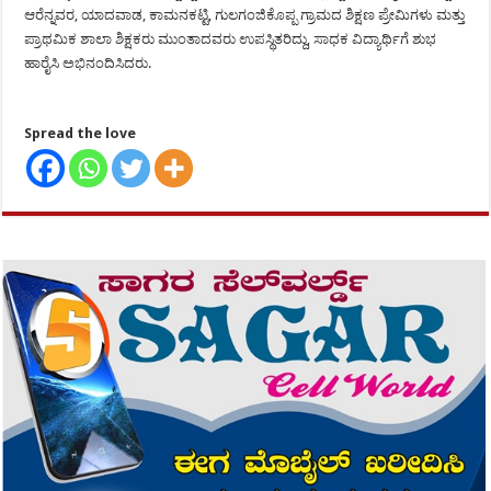
ಆರೆನ್ನವರ, ಯಾದವಾಡ, ಕಾಮನಕಟ್ಟಿ, ಗುಲಗಂಜಿಕೊಪ್ಪ ಗ್ರಾಮದ ಶಿಕ್ಷಣ ಪ್ರೇಮಿಗಳು ಮತ್ತು
ಪ್ರಾಥಮಿಕ ಶಾಲಾ ಶಿಕ್ಷಕರು ಮುಂತಾದವರು ಉಪಸ್ಥಿತರಿದ್ದು, ಸಾಧಕ ವಿದ್ಯಾರ್ಥಿಗೆ ಶುಭ
ಹಾರೈಸಿ ಅಭಿನಂದಿಸಿದರು.
Spread the love