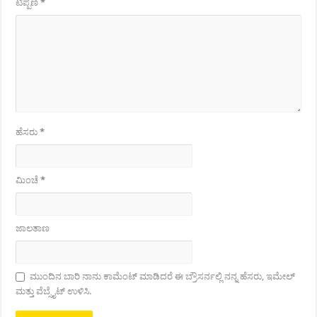
ಟಿಪ್ಪಣಿ
*
ಹೆಸರು
*
ಮಿಂಚೆ
*
ಜಾಲತಾಣ
ಮುಂದಿನ ಬಾರಿ ನಾನು ಕಾಮೆಂಟ್ ಮಾಡಿದರೆ ಈ ಬ್ರೌಸರ್ನಲ್ಲಿ ನನ್ನ ಹೆಸರು, ಇಮೇಲ್
ಮತ್ತು ವೆಬ್ಸೈಟ್ ಉಳಿಸಿ.