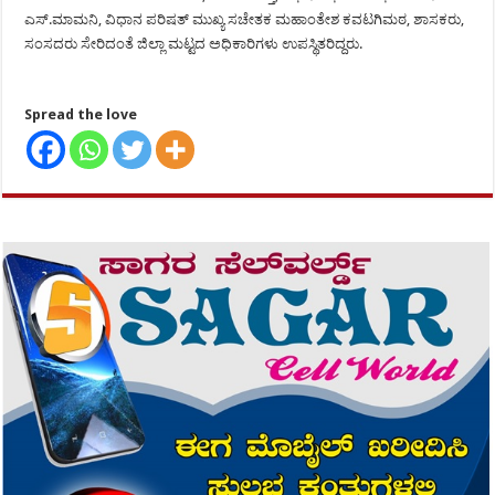
ಎಸ್.ಮಾಮನಿ, ವಿಧಾನ ಪರಿಷತ್ ಮುಖ್ಯ ಸಚೇತಕ ಮಹಾಂತೇಶ ಕವಟಗಿಮಠ, ಶಾಸಕರು,
ಸಂಸದರು ಸೇರಿದಂತೆ ಜಿಲ್ಲಾ ಮಟ್ಟದ ಅಧಿಕಾರಿಗಳು ಉಪಸ್ಥಿತರಿದ್ದರು.
Spread the love