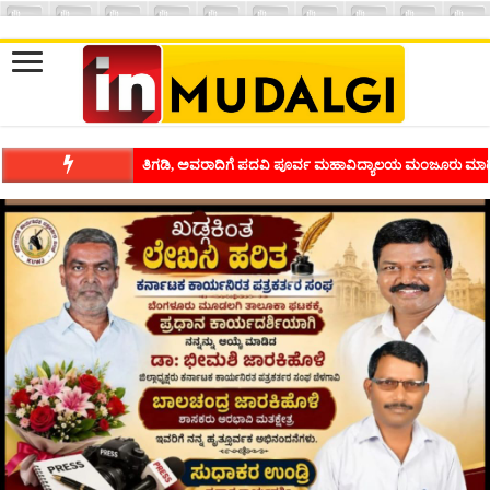
ಶಿವಾಪುರದಲ್ಲಿ ಕವಿಗೋಷ್ಠಿಯ ಸಂಭ್ರಮ ಭಾವನೆಗಳನ್ನು ಕಟ್ಟಿಕೊಡುವ ಕಲೆಗ