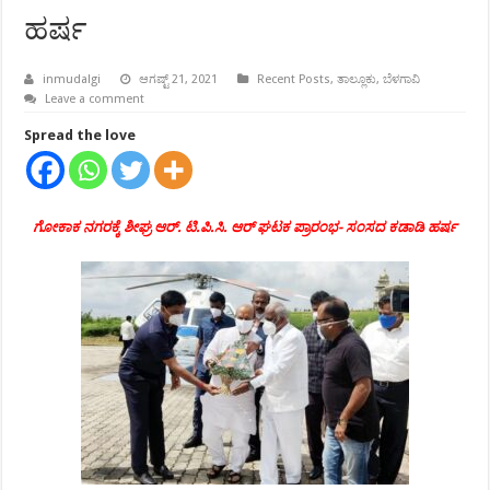
ಹರ್ಷ
inmudalgi
ಆಗಷ್ಟ್ 21, 2021
Recent Posts
,
ತಾಲ್ಲೂಕು
,
ಬೆಳಗಾವಿ
Leave a comment
Spread the love
ಗೋಕಾಕ ನಗರಕ್ಕೆ ಶೀಘ್ರ ಆರ್. ಟಿ.ಪಿ.ಸಿ. ಆರ್ ಘಟಕ ಪ್ರಾರಂಭ- ಸಂಸದ ಕಡಾಡಿ ಹರ್ಷ