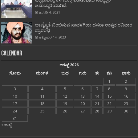
ಪಟ್ಟಣವನ್ನು ಕಸ ಮುಕ್ತ ಮಾಡುವುದು ನಮ್ಮೆಲ್ಲರ
ಜವಾಬ್ದಾರಿಯಾಗಿದೆ.
ಜನವರಿ 4, 2021
ಭಾವೈಕ್ಯತೆ ಬಿಂಬಿಸುವ ಸಾವಳಗಿಯ ದಸರಾ ಉತ್ಸವ ರವಿವಾರ
ಪ್ರಾರಂಭ
ಅಕ್ಟೋಬರ್ 14, 2023
Calendar
ಆಗಷ್ಟ್ 2026
ಸೋಮ
ಮಂಗಳ
ಬುಧ
ಗುರು
ಶು
ಶನಿ
ಭಾನು
1
2
3
4
5
6
7
8
9
10
11
12
13
14
15
16
17
18
19
20
21
22
23
24
25
26
27
28
29
30
31
« ಜುಲೈ