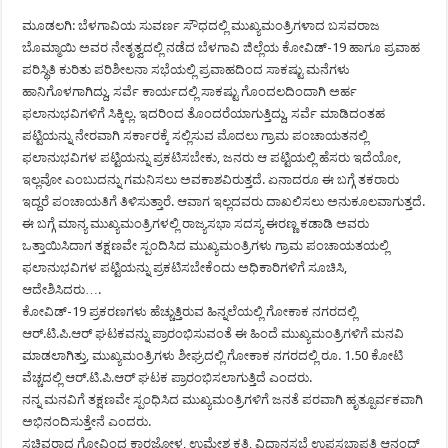
ಮೂಡಲಗಿ: ಬೆಳಗಾವಿಯ ಸುವರ್ಣ ಸೌಧದಲ್ಲಿ ಮುಖ್ಯಮಂತ್ರಿಗಳಾದ ಬಸವರಾಜ
ಬೊಮ್ಮಾಯಿ ಅವರ ನೇತೃತ್ವದಲ್ಲಿ ನಡೆದ ಬೆಳಗಾವಿ ಜಿಲ್ಲೆಯ ಕೋವಿಡ್-19 ಹಾಗೂ ಪ್ರವಾಹ
ಪರಿಸ್ಥಿತಿ ಕುರಿತು ಪರಿಶೀಲನಾ ಸಭೆಯಲ್ಲಿ ಪ್ರವಾಹದಿಂದ ಸಾಕಷ್ಟು ಮನೆಗಳು
ಹಾನಿಗೊಳಗಾಗಿದ್ದು, ಸರ್ವೆ ಕಾರ್ಯದಲ್ಲಿ ಸಾಕಷ್ಟು ಗೊಂದಲದಿಂದಾಗಿ ಅರ್ಹ
ಫಲಾನುಭವಿಗಳಿಗೆ ಸಿಕ್ಕಿಲ್ಲ. ಇದರಿಂದ ತೊಂದರೆಯಾಗುತ್ತಿದ್ದು, ಸರ್ವೆ ಮಾಡಿದಂತಹ
ಪಟ್ಟಿಯನ್ನು ನೇರವಾಗಿ ಸರ್ಕಾರಕ್ಕೆ ಸಲ್ಲಿಸುವ ಮೊದಲು ಗ್ರಾಮ ಪಂಚಾಯತನಲ್ಲಿ
ಫಲಾನುಭವಿಗಳ ಪಟ್ಟಿಯನ್ನು ಪ್ರಕಟಿಸಬೇಕು, ಜನರು ಆ ಪಟ್ಟಿಯಲ್ಲಿ ಹೆಸರು ಇದೆಯೋ,
ಇಲ್ಲವೋ ಎಂಬುದನ್ನು ಗಮನಿಸಲು ಅವಕಾಶವಿರುತ್ತದೆ. ಏನಾದರೂ ಈ ಬಗ್ಗೆ ತಕರಾರು
ಇದ್ದರೆ ಪಂಚಾಯತಿಗೆ ತಿಳಿಸುತ್ತಾರೆ. ಆವಾಗ ಇಲ್ಲದವರು ದಾಖಲಿಸಲು ಅನುಕೂಲವಾಗುತ್ತದೆ.
ಈ ಬಗ್ಗೆ ಮಾನ್ಯ ಮುಖ್ಯಮಂತ್ರಿಗಳಲ್ಲಿ ರಾಜ್ಯಸಭಾ ಸದಸ್ಯ ಈರಣ್ಣ ಕಡಾಡಿ ಅವರು
ಒತ್ತಾಯಿಸಿದಾಗ ತಕ್ಷಣವೇ ಸ್ಪಂದಿಸಿದ ಮುಖ್ಯಮಂತ್ರಿಗಳು ಗ್ರಾಮ ಪಂಚಾಯತಯಲ್ಲಿ
ಫಲಾನುಭವಿಗಳ ಪಟ್ಟಿಯನ್ನು ಪ್ರಕಟಿಸಬೇಕೆಂದು ಅಧಿಕಾರಿಗಳಿಗೆ ಸೂಚಿಸಿ,
ಆದೇಶಿಸಿದರು….
ಕೋವಿಡ್-19 ಪ್ರಕರಣಗಳು ಹೆಚ್ಚುತ್ತಿರುವ ಹಿನ್ನಲೆಯಲ್ಲಿ ಗೋಕಾಕ ನಗರದಲ್ಲಿ
ಆರ್.ಟಿ.ಪಿ.ಆರ್ ಘಟಕವನ್ನು ಪ್ರಾರಂಭಿಸುವಂತೆ ಈ ಹಿಂದೆ ಮುಖ್ಯಮಂತ್ರಿಗಳಿಗೆ ಮನವಿ
ಮಾಡಲಾಗಿತ್ತು, ಮುಖ್ಯಮಂತ್ರಿಗಳು ಶೀಘ್ರದಲ್ಲಿ ಗೋಕಾಕ ನಗರದಲ್ಲಿ ರೂ. 1.50 ಕೋಟಿ
ವೆಚ್ಚದಲ್ಲಿ ಆರ್.ಟಿ.ಪಿ.ಆರ್ ಘಟಕ ಪ್ರಾರಂಭಿಸಲಾಗುತ್ತಿದೆ ಎಂದರು.
ನನ್ನ ಮನವಿಗೆ ತಕ್ಷಣವೇ ಸ್ಪಂಧಿಸಿದ ಮುಖ್ಯಮಂತ್ರಿಗಳಿಗೆ ಜನತೆ ಪರವಾಗಿ ಹೃತ್ಪೂರ್ವಕವಾಗಿ
ಅಭಿನಂದಿಸುತ್ತೇನೆ ಎಂದರು.
ಸಚಿವರಾದ ಗೋವಿಂದ ಕಾರಜೋಳ, ಉಮೇಶ ಕತ್ತಿ, ವಿಧಾನಸಭೆ ಉಪಸಭಾಪತಿ ಆನಂದ್