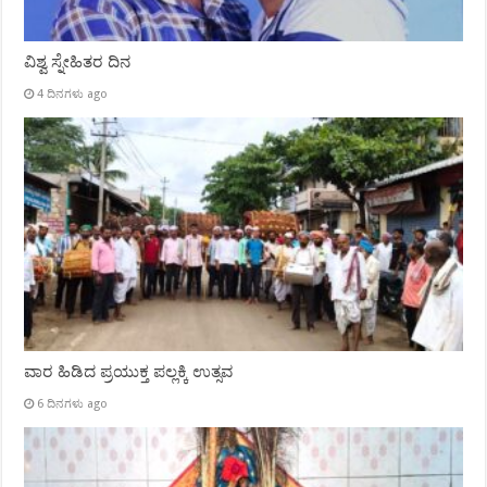
ವಿಶ್ವ ಸ್ನೇಹಿತರ ದಿನ
4 ದಿನಗಳು ago
ವಾರ ಹಿಡಿದ ಪ್ರಯುಕ್ತ ಪಲ್ಲಕ್ಕಿ ಉತ್ಸವ
6 ದಿನಗಳು ago