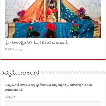
ಶ್ರೀ ಮಹಾಲಕ್ಷ್ಮೀದೇವಿ ಗದ್ಗುಗೆ ವಿಶೇಷ ಮಹಾಪೂಜೆ,
6 ದಿನಗಳು ago
ನಿಮ್ಮದೊಂದು ಉತ್ತರ
ನಿಮ್ಮ ಮಿಂಚೆ ವಿಳಾಸ ಎಲ್ಲೂ ಪ್ರಕಟವಾಗುವುದಿಲ್ಲ.
ಅತ್ಯಗತ್ಯ ವಿವರಗಳನ್ನು
*
ಎಂದು
ಗುರುತಿಸಲಾಗಿದೆ
ಟಿಪ್ಪಣಿ
*