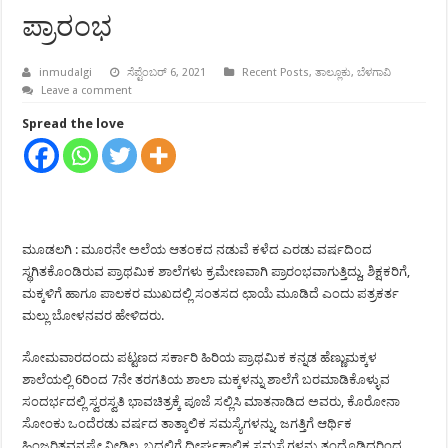
ಪ್ರಾರಂಭ
inmudalgi
ಸೆಪ್ಟೆಂಬರ್ 6, 2021
Recent Posts
,
ತಾಲ್ಲೂಕು
,
ಬೆಳಗಾವಿ
Leave a comment
Spread the love
ಮೂಡಲಗಿ : ಮೂರನೇ ಅಲೆಯ ಆತಂಕದ ನಡುವೆ ಕಳೆದ ಎರಡು ವರ್ಷದಿಂದ
ಸ್ಥಗಿತಕೊಂಡಿರುವ ಪ್ರಾಥಮಿಕ ಶಾಲೆಗಳು ಕ್ರಮೇಣವಾಗಿ ಪ್ರಾರಂಭವಾಗುತ್ತಿದ್ದು, ಶಿಕ್ಷಕರಿಗೆ,
ಮಕ್ಕಳಿಗೆ ಹಾಗೂ ಪಾಲಕರ ಮುಖದಲ್ಲಿ ಸಂತಸದ ಛಾಯೆ ಮೂಡಿದೆ ಎಂದು ಪತ್ರಕರ್ತ
ಮಲ್ಲು ಬೋಳನವರ ಹೇಳಿದರು.
ಸೋಮವಾರದಂದು ಪಟ್ಟಣದ ಸರ್ಕಾರಿ ಹಿರಿಯ ಪ್ರಾಥಮಿಕ ಕನ್ನಡ ಹೆಣ್ಣುಮಕ್ಕಳ
ಶಾಲೆಯಲ್ಲಿ 6ರಿಂದ 7ನೇ ತರಗತಿಯ ಶಾಲಾ ಮಕ್ಕಳನ್ನು ಶಾಲೆಗೆ ಬರಮಾಡಿಕೊಳ್ಳುವ
ಸಂದರ್ಭದಲ್ಲಿ ಸ್ವರಸ್ವತಿ ಭಾವಚಿತ್ರಕ್ಕೆ ಪೂಜೆ ಸಲ್ಲಿಸಿ ಮಾತನಾಡಿದ ಅವರು, ಕೊರೋನಾ
ಸೋಂಕು ಒಂದೆರಡು ವರ್ಷದ ತಾತ್ಕಾಲಿಕ ಸಮಸ್ಯೆಗಳನ್ನು, ಜಗತ್ತಿಗೆ ಆರ್ಥಿಕ
ಹಿಂಜರಿತವನ್ನಷ್ಟೇ ನೀಡಿಲ್ಲ. ಬದಲಿಗೆ ದೀರ್ಘಕಾಲಿಕ ಸಮಸ್ಯೆಗಳನ್ನು ತಂದೊಡ್ಡಿದರಿಂದ