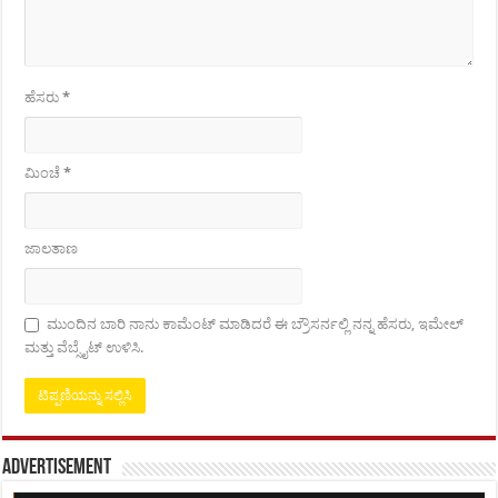
ಹೆಸರು
*
ಮಿಂಚೆ
*
ಜಾಲತಾಣ
ಮುಂದಿನ ಬಾರಿ ನಾನು ಕಾಮೆಂಟ್ ಮಾಡಿದರೆ ಈ ಬ್ರೌಸರ್ನಲ್ಲಿ ನನ್ನ ಹೆಸರು, ಇಮೇಲ್
ಮತ್ತು ವೆಬ್ಸೈಟ್ ಉಳಿಸಿ.
Advertisement