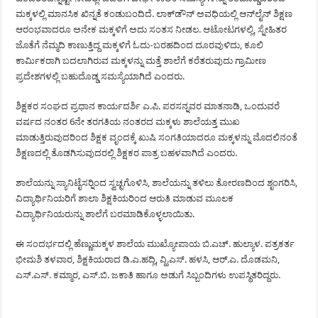
ಮಕ್ಕಳಲ್ಲಿ ಮಾನಸಿಕ ಖಿನ್ನತೆ ಕಂಡುಬಂದಿದೆ. ಲಾಕ್‍ಡೌನ್ ಅವಧಿಯಲ್ಲಿ ಆನ್‍ಲೈನ್ ಶಿಕ್ಷಣ
ಆರಂಭವಾದರೂ ಅನೇಕ ಮಕ್ಕಳಿಗೆ ಅದು ಸಂತಸ ನೀಡಲ. ಆಟೋಟಗಳಲ್ಲಿ, ಸ್ನೇಹಿತರ
ಜೊತೆಗೆ ನೆಮ್ಮದಿ ಕಾಣುತ್ತಿದ್ದ ಮಕ್ಕಳಿಗೆ ಓದು-ಬರಹದಿಂದ ದೂರವುಳಿದು, ಕೂಲಿ
ಕಾರ್ಮಿಕರಾಗಿ ಬದಲಾಗಿರುವ ಮಕ್ಕಳನ್ನು ಮತ್ತೆ ಶಾಲೆಗೆ ಕರೆತರುವುದು ಗ್ರಾಮೀಣ
ಪ್ರದೇಶಗಳಲ್ಲಿ ಬಹುದೊಡ್ಡ ಸಮಸ್ಯೆಯಾಗಿದೆ ಎಂದರು.
ಶಿಕ್ಷಕರ ಸಂಘದ ಪ್ರಧಾನ ಕಾರ್ಯದರ್ಶಿ ಎ.ಪಿ. ಪರಸನ್ನವರ ಮಾತನಾಡಿ, ಒಂದುವರೆ
ವರ್ಷದ ನಂತರ 6ನೇ ತರಗತಿಯ ನಂತರದ ಮಕ್ಕಳು ಶಾಲೆಯತ್ತ ಮುಖ
ಮಾಡುತ್ತಿರುವುದರಿಂದ ಶಿಕ್ಷಕ ವೃಂದಕ್ಕೆ ಖುಷಿ ಸಂಗತಿಯಾದರೂ ಮಕ್ಕಳನ್ನು ಮೊದಲಿನಂತೆ
ಶಿಕ್ಷಣದಲ್ಲಿ ತೊಡಗಿಸುವುದರಲ್ಲಿ ಶಿಕ್ಷಕರ ಪಾತ್ರ ಬಹಳವಾಗಿದೆ ಎಂದರು.
ಶಾಲೆಯನ್ನು ಸ್ಯಾನಿಟೈಸರ್‍ನಿಂದ ಸ್ವಚ್ಛಗೊಳಿಸಿ, ಶಾಲೆಯನ್ನು ತಳಿಲು ತೋರಣದಿಂದ ಶೃಂಗರಿಸಿ,
ವಿದ್ಯಾರ್ಥಿನಿಯರಿಗೆ ಶಾಲಾ ಶಿಕ್ಷಕಿಯರಿಂದ ಆರುತಿ ಮಾಡುವ ಮೂಲಕ
ವಿದ್ಯಾರ್ಥಿನಿಯರುನ್ನು ಶಾಲೆಗೆ ಬರಮಾಡಿಕೊಳ್ಳಲಾಯಿತು.
ಈ ಸಂದರ್ಭದಲ್ಲಿ ಹೆಣ್ಣುಮಕ್ಕಳ ಶಾಲೆಯ ಮುಖ್ಯೋಪಾಯ ಬಿ.ಎಚ್. ಹುಲ್ಯಾಳ. ಪತ್ರಕರ್ತ
ಭೀಮಶಿ ತಳವಾರ, ಶಿಕ್ಷಕಿಯರಾದ ಡಿ.ಎ.ಹದ್ಲಿ, ವ್ಹಿ.ಎಸ್. ಹಳಸಿ, ಆರ್.ಎ. ದೊಡಮನಿ,
ಎಸ್.ಎಸ್. ಕಮ್ಮಾರ, ಎಸ್.ಬಿ. ಜಕಾತಿ ಹಾಗೂ ಅಡುಗೆ ಸಿಬ್ಬಂದಿಗಳು ಉಪಸ್ಥಿತರಿದ್ದರು.