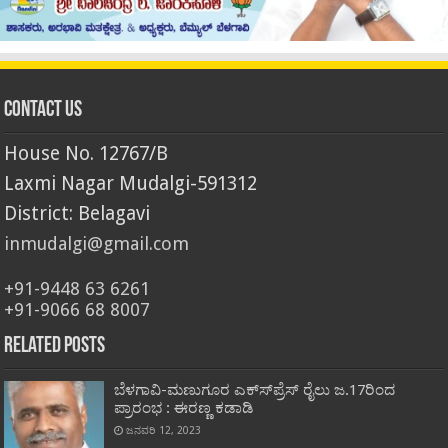
Contact Us
House No. 12767/B
Laxmi Nagar Mudalgi-591312
District: Belagavi
inmudalgi@gmail.com
+91-9448 63 6261
+91-9066 68 8007
Related Posts
ಬೆಳಗಾವಿ-ಮಣುಗೂರ ಎಕ್ಸ್‍ಪ್ರೆಸ್ ರೈಲು ಜ.17ರಿಂದ
ಪ್ರಾರಂಭ : ಈರಣ್ಣ ಕಡಾಡಿ
ಜನವರಿ 12, 2023