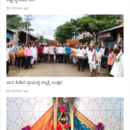
5 ದಿನಗಳು ago
ವಾರ ಹಿಡಿದ ಪ್ರಯುಕ್ತ ಪಲ್ಲಕ್ಕಿ ಉತ್ಸವ
6 ದಿನಗಳು ago