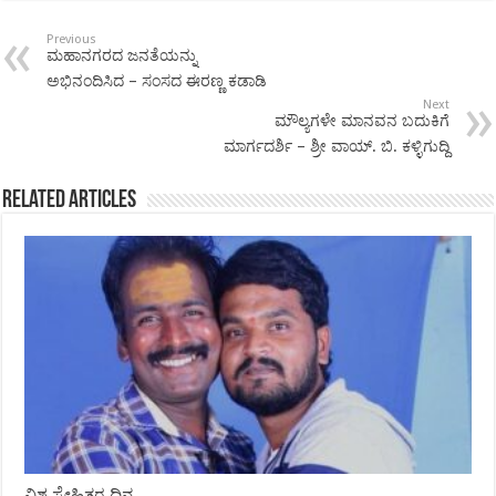
Previous
ಮಹಾನಗರದ ಜನತೆಯನ್ನು
ಅಭಿನಂದಿಸಿದ – ಸಂಸದ ಈರಣ್ಣ ಕಡಾಡಿ
Next
ಮೌಲ್ಯಗಳೇ ಮಾನವನ ಬದುಕಿಗೆ
ಮಾರ್ಗದರ್ಶಿ – ಶ್ರೀ ವಾಯ್. ಬಿ. ಕಳ್ಳಿಗುದ್ದಿ
Related Articles
ವಿಶ್ವ ಸ್ನೇಹಿತರ ದಿನ