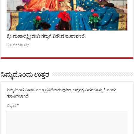
ಶ್ರೀ ಮಹಾಲಕ್ಷ್ಮೀದೇವಿ ಗದ್ಗುಗೆ ವಿಶೇಷ ಮಹಾಪೂಜೆ,
6 ದಿನಗಳು ago
ನಿಮ್ಮದೊಂದು ಉತ್ತರ
ನಿಮ್ಮ ಮಿಂಚೆ ವಿಳಾಸ ಎಲ್ಲೂ ಪ್ರಕಟವಾಗುವುದಿಲ್ಲ.
ಅತ್ಯಗತ್ಯ ವಿವರಗಳನ್ನು
*
ಎಂದು
ಗುರುತಿಸಲಾಗಿದೆ
ಟಿಪ್ಪಣಿ
*