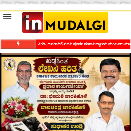
ಶಿವಾಪುರದಲ್ಲಿ ಕವಿಗೋಷ್ಠಿಯ ಸಂಭ್ರಮ ಭಾವನೆಗಳನ್ನು ಕಟ್ಟಿಕೊಡುವ ಕಲೆಗ