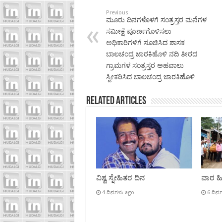
Previous
ಮೂರು ದಿನಗಳೊಳಗೆ ಸಂತ್ರಸ್ತರ ಮನೆಗಳ
ಸಮೀಕ್ಷೆ ಪೂರ್ಣಗೊಳಿಸಲು
ಅಧಿಕಾರಿಗಳಿಗೆ ಸೂಚಿಸಿದ ಶಾಸಕ
ಬಾಲಚಂದ್ರ ಜಾರಕಿಹೊಳಿ ನದಿ ತೀರದ
ಗ್ರಾಮಗಳ ಸಂತ್ರಸ್ತರ ಅಹವಾಲು
ಸ್ವೀಕರಿಸಿದ ಬಾಲಚಂದ್ರ ಜಾರಕಿಹೊಳಿ
Related Articles
ವಿಶ್ವ ಸ್ನೇಹಿತರ ದಿನ
ವಾರ ಹಿಡ
4 ದಿನಗಳು ago
6 ದಿನ