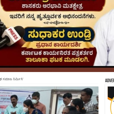
ೃಢ ಸಮಾಜ ನಿರ್ಮಿಸಿ’
Adve