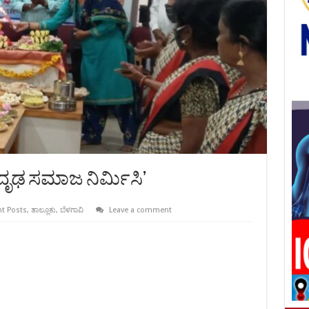
ಸದೃಢ ಸಮಾಜ ನಿರ್ಮಿಸಿ’
t Posts
,
ತಾಲ್ಲೂಕು
,
ಬೆಳಗಾವಿ
Leave a comment