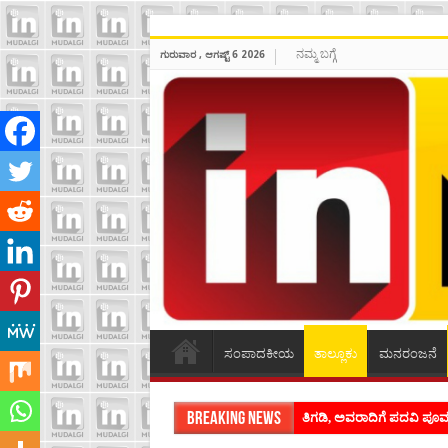
ನಮ್ಮ ಬಗ್ಗೆ
ಗುರುವಾರ , ಆಗಷ್ಟ್ 6 2026
ಸಂಪಾದಕೀಯ
ತಾಲ್ಲೂಕು
ಮನರಂಜನೆ
Breaking News
ತಿಗಡಿ, ಅವರಾದಿಗೆ ಪದವಿ ಪ