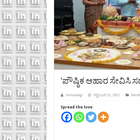
‘ಪೌಷ್ಠಿಕ ಆಹಾರ ಸೇವಿಸಿ 
inmudalgi
ಸೆಪ್ಟೆಂಬರ್ 22, 2021
Recen
Spread the love