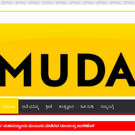
ಬೆಳಗಾವಿ
ರಾಶಿ ಭವಿಷ್ಯ
ಕ್ರೀಡೆ
ತಂತ್ರಜ್ಞಾನ
ಹಿತ ನುಡಿ
ನಮ್ಮ ಬಗ್ಗೆ
ೂರ್ವ ಮಹಾವಿದ್ಯಾಲಯ ಮಂಜೂರು ಮಾಡಿಸಿದ ಬಾಲಚಂದ್ರ ಜಾರಕಿಹೊಳಿ