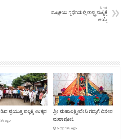
Next
ಮಲ್ಲಕಂಬ ಸ್ಪರ್ಧೆಯಲ್ಲಿ ರಾಷ್ಟ್ರಮಟ್ಟಕ್ಕೆ
ಆಯ್ಕೆ
ಿದ ಪ್ರಯುಕ್ತ ಪಲ್ಲಕ್ಕಿ ಉತ್ಸವ
ಶ್ರೀ ಮಹಾಲಕ್ಷ್ಮೀದೇವಿ ಗದ್ಗುಗೆ ವಿಶೇಷ
ಮಹಾಪೂಜೆ,
ಗಳು ago
6 ದಿನಗಳು ago