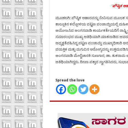
‘
ಪೌಷ್ಠಿಕ ಆ
ಮೂಡಲಗಿ: ಪೌಷ್ಠಿಕ ಆಹಾರವನ್ನು ಸೇವಿಸುವ ಮೂಲಕ 
ತಾಲ್ಲೂಕಿನ ಕಲ್ಲೋಳಿಯ ಪಟ್ಟಣ ಪಂಚಾಯ್ತಿಯಲ್ಲಿ ಮಹಿಳಾ
ಆಯೋಜಸಿದ ಅಂಗನವಾಡಿ ಕಾರ್ಯಕರ್ತೆಯರಿಗೆ ರಾಷ್ಟ್
ಸಮಾರಂಭದ ಮುಖ್ಯ ಅತಿಥಿಯಾಗಿ ಮಾತನಾಡಿದ ಅವರು ವಿ
ಅಧ್ಯಕ್ಷತೆವಹಿಸಿದ್ದ ಪಟ್ಟಣ ಪಂಚಾಯ್ತಿ ಮುಖ್ಯಾಧಿಕಾ
ವಯಕ್ತಿಕ ಮತ್ತು ಮಗುವಿನ ಆರೋಗ್ಯವನ್ನು ಉತ್ತಮಪಡಿಸ
ಅಂಗನವಾಡಿ ಮೇಲ್ವಿಚಾರಕಿ ಸುಣಗಾರ, ಡಾ. ತುಕರಾ
ಅತಿಥಿಯಾಗಿದ್ದರು. ದೀಪಾ ಪತ್ತಾರ ಸ್ವಾಗತಿಸಿದರು, ಸುಭ
Spread the love