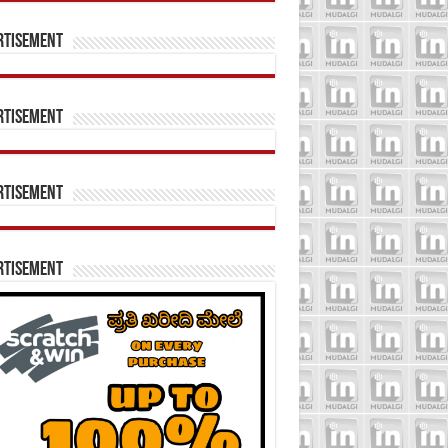
rtisement
rtisement
rtisement
rtisement