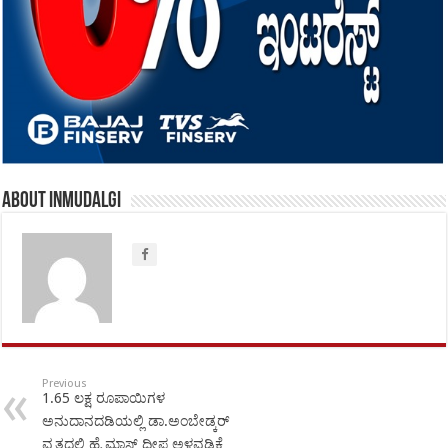
About inmudalgi
Previous
1.65 ಲಕ್ಷ ರೂಪಾಯಿಗಳ
ಅನುದಾನದಡಿಯಲ್ಲಿ ಡಾ.ಅಂಬೇಡ್ಕರ್
ವೃತ್ತದಲ್ಲಿ ಹೈ ಮಾಸ್ಕ್ ದೀಪ ಅಳವಡಿಕೆ