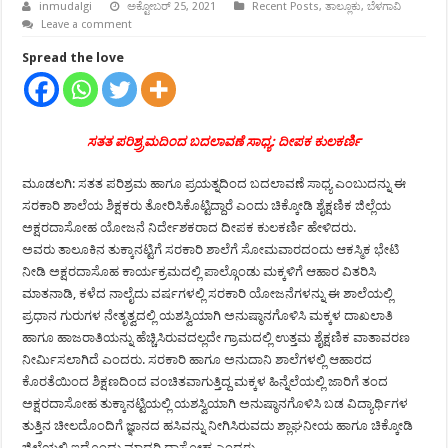
inmudalgi
ಅಕ್ಟೋಬರ್ 25, 2021
Recent Posts
,
ತಾಲ್ಲೂಕು
,
ಬೆಳಗಾವಿ
Leave a comment
Spread the love
ಸತತ ಪರಿಶ್ರ್ರಮದಿಂದ ಬದಲಾವಣೆ ಸಾಧ್ಯ: ದೀಪಕ ಕುಲಕರ್ಣಿ
ಮೂಡಲಗಿ: ಸತತ ಪರಿಶ್ರಮ ಹಾಗೂ ಪ್ರಯತ್ನದಿಂದ ಬದಲಾವಣೆ ಸಾಧ್ಯ ಎಂಬುದನ್ನು ಈ
ಸರಕಾರಿ ಶಾಲೆಯ ಶಿಕ್ಷಕರು ತೋರಿಸಿಕೊಟ್ಟಿದ್ದಾರೆ ಎಂದು ಚಿಕ್ಕೋಡಿ ಶೈಕ್ಷಣಿಕ ಜಿಲ್ಲೆಯ
ಅಕ್ಷರದಾಸೋಹ ಯೋಜನೆ ನಿರ್ದೇಶಕರಾದ ದೀಪಕ ಕುಲಕರ್ಣಿ ಹೇಳಿದರು.
ಅವರು ತಾಲೂಕಿನ ತುಕ್ಕಾನಟ್ಟಿಗೆ ಸರಕಾರಿ ಶಾಲೆಗೆ ಸೋಮವಾರದಂದು ಆಕಸ್ಮಿಕ ಭೇಟಿ
ನೀಡಿ ಅಕ್ಷರದಾಸೊಹ ಕಾರ್ಯಕ್ರಮದಲ್ಲಿ ಪಾಲ್ಗೊಂಡು ಮಕ್ಕಳಿಗೆ ಆಹಾರ ವಿತರಿಸಿ
ಮಾತನಾಡಿ, ಕಳೆದ ನಾಲೈದು ವರ್ಷಗಳಲ್ಲಿ ಸರಕಾರಿ ಯೋಜನೆಗಳನ್ನು ಈ ಶಾಲೆಯಲ್ಲಿ
ಪ್ರಧಾನ ಗುರುಗಳ ನೇತೃತ್ವದಲ್ಲಿ ಯಶಸ್ವಿಯಾಗಿ ಅನುಷ್ಠಾನಗೊಳಿಸಿ ಮಕ್ಕಳ ದಾಖಲಾತಿ
ಹಾಗೂ ಹಾಜರಾತಿಯನ್ನು ಹೆಚ್ಚಿಸಿರುವದಲ್ಲದೇ ಗ್ರಾಮದಲ್ಲಿ ಉತ್ತಮ ಶೈಕ್ಷಣಿಕ ವಾತಾವರಣ
ನೀರ್ಮಿಸಲಾಗಿದೆ ಎಂದರು. ಸರಕಾರಿ ಹಾಗೂ ಅನುದಾನಿ ಶಾಲೆಗಳಲ್ಲಿ ಆಹಾರದ
ಕೊರತೆಯಿಂದ ಶಿಕ್ಷಣದಿಂದ ವಂಚಿತವಾಗುತ್ತಿದ್ದ ಮಕ್ಕಳ ಹಿನ್ನೆಲೆಯಲ್ಲಿ ಜಾರಿಗೆ ತಂದ
ಅಕ್ಷರದಾಸೋಹ ತುಕ್ಕಾನಟ್ಟಿಯಲ್ಲಿ ಯಶಸ್ವಿಯಾಗಿ ಅನುಷ್ಠಾನಗೊಳಿಸಿ ಬಡ ವಿದ್ಯಾರ್ಥಿಗಳ
ತುತ್ತಿನ ಚೀಲದೊಂದಿಗೆ ಜ್ಞಾನದ ಹಸಿವನ್ನು ನೀಗಿಸಿರುವದು ಶ್ಲಾಘನೀಯ ಹಾಗೂ ಚಿಕ್ಕೋಡಿ
ಜಿಲ್ಲೆಯಲ್ಲಿ ಇದೊಂದು ಮಾದರಿ ದಾಸೋಹ ಎಂದರು.