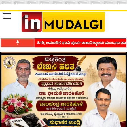
ತಿಗಡಿ, ಅವರಾದಿಗೆ ಪದವಿ ಪೂರ್ವ ಮಹಾವಿದ್ಯಾಲಯ ಮಂಜೂರು ಮಾಡ