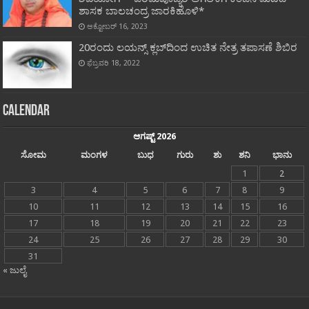
ಶಾಸಕ ಬಾಲಚಂದ್ರ ಜಾರಕಿಹೊಳಿ*
ಅಕ್ಟೋಬರ್ 16, 2023
20ರಂದು ಲಯನ್ಸ್ ಕ್ಲಬ್‍ದಿಂದ ಉಚಿತ ನೇತ್ರ ತಪಾಸಣೆ ಶಿಬಿರ
ಫೆಬ್ರವರಿ 18, 2022
Calendar
ಆಗಷ್ಟ್ 2026
ಸೋಮ
ಮಂಗಳ
ಬುಧ
ಗುರು
ಶು
ಶನಿ
ಭಾನು
1
2
3
4
5
6
7
8
9
10
11
12
13
14
15
16
17
18
19
20
21
22
23
24
25
26
27
28
29
30
31
« ಜುಲೈ