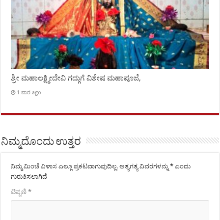
ಶ್ರೀ ಮಹಾಲಕ್ಷ್ಮೀದೇವಿ ಗದ್ಗುಗೆ ವಿಶೇಷ ಮಹಾಪೂಜೆ,
1 ವಾರ ago
ನಿಮ್ಮದೊಂದು ಉತ್ತರ
ನಿಮ್ಮ ಮಿಂಚೆ ವಿಳಾಸ ಎಲ್ಲೂ ಪ್ರಕಟವಾಗುವುದಿಲ್ಲ.
ಅತ್ಯಗತ್ಯ ವಿವರಗಳನ್ನು
*
ಎಂದು
ಗುರುತಿಸಲಾಗಿದೆ
ಟಿಪ್ಪಣಿ
*