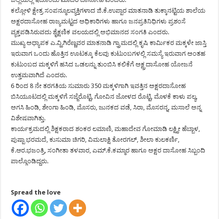
ಕಲ್ಲೋಳಿ ಕ್ಷೇತ್ರ ಸಂಪನ್ಮೂಲವ್ಯಕ್ತಿಗಳಾದ ಜಿ.ಕೆ.ಉಪ್ಪಾರ ಮಾತನಾಡಿ ತುಕ್ಕಾನಟ್ಟಿಯ ಶಾಲೆಯ
ಅಕ್ಷರದಾಸೋಹ ರಾಜ್ಯಮಟ್ಟದ ಅಧಿಕಾರಿಗಳು ಹಾಗೂ ಜನಪ್ರತಿನಿಧಿಗಳು ಪ್ರಶಂಸೆ
ವ್ಯಕ್ತಪಡಿಸಿರುವದು ಶೈಕ್ಷಣಿಕ ವಲಯದಲ್ಲಿ ಅಭಿಮಾನದ ಸಂಗತಿ ಎಂದರು.
ಮುಖ್ಯ ಅಧ್ಯಾಪಕ ಎ.ವ್ಹಿ.ಗಿರೆಣ್ಣವರ ಮಾತನಾಡಿ ಗ್ರ್ರಾಮದಲ್ಲಿ ಕೃಷಿ ಕಾರ್ಮಿಕರ ಮಕ್ಕಳೇ ಜಾಸ್ತಿ
ಇರುವಾಗ ಒಂದು ಹೊತ್ತಿನ ಊಟಕ್ಕೂ ಕೆಲವು ಕುಟುಂಬಗಳಲ್ಲಿ ಸಮಸ್ಯೆ ಇರುವಾಗ ಅಂತಹ
ಕುಟುಂಬದ ಮಕ್ಕಳಿಗೆ ಹಸಿದ ಒಡಲನ್ನು ತುಂಬಿಸಿ ಕಲಿಕೆಗೆ ಅಕ್ಷ್ರದಾಸೋಹ ಯೋಜನೆ
ಉತ್ತಮವಾಗಿದೆ ಎಂದರು.
6 ರಿಂದ 8 ನೇ ತರಗತಿಯ ಸುಮಾರು 350 ಮಕ್ಕಳಿಗಾಗಿ ಇವತ್ತಿನ ಅಕ್ಷರದಾಸೋಹ
ಬಿಸಿಯೂಟದಲ್ಲಿ ಮಕ್ಕಳಿಗೆ ಸಜ್ಜೆರೊಟ್ಟಿ, ಗೋವಿನ ಜೋಳದ ರೊಟ್ಟಿ, ಮೊಳಕೆ ಕಾಳು ಪಲ್ಯ,
ಅಗಸಿ ಹಿಂಡಿ, ಶೇಂಗಾ ಹಿಂಡಿ, ಮೊಸರು, ಜುನಕದ ವಡೆ, ಸಿರಾ, ಮೊಸರನ್ನ, ಮಸಾಲೆ ಅನ್ನ
ವಿಶೇಷವಾಗಿತ್ತು.
ಕಾರ್ಯಕ್ರಮದಲ್ಲಿ ಶಿಕ್ಷಕರಾದ ಶಂಕರ ಲಮಾಣಿ, ಮಹಾದೇವ ಗೋಮಾಡಿ ಲಕ್ಷ್ಮೀ ಹೆಬ್ಬಾಳ,
ಪುಷ್ಪಾ ಭರಮದೆ, ಕುಸುಮಾ ಚಿಗರಿ, ವಿಮಲಾಕ್ಷಿ ತೋರಗಲ್, ಶೀಲಾ ಕುಲಕರ್ಣಿ,
ಕೆ.ಆರ.ಭಜಂತ್ರಿ, ಸಂಗೀತಾ ತಳವಾರ, ಎಮ್.ಕೆ.ಕಮ್ಮಾರ ಹಾಗೂ ಅಕ್ಷರ ದಾಸೋಹ ಸಿಬ್ಬಂದಿ
ಪಾಲ್ಗೊಂಡಿದ್ದರು.
Spread the love