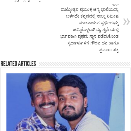
Next
ರಾಜ್ಯೋತ್ಸವ ಪ್ರಯುಕ್ತ ಅನ್ಯ ಭಾಷೆಯನ್ನು
ಬಳಸದೇ ಕನ್ನಡದಲ್ಲಿ ನಾಲ್ಕು ನಿಮೀಷ
ಮಾತನಾಡುವ ಸ್ವರ್ಧೆಯನ್ನು
ಹಮ್ಮಿಕೊಳ್ಳಲಾಗಿದ್ದು, ಸ್ಪರ್ಧೆಯಲ್ಲಿ
ಭಾಗವಹಿಸಿ ಪ್ರಥಮ ಸ್ಥಾನ ಪಡೆದುಕೊಂಡ
ಸ್ಪರ್ಧಾಳುಗಳಿಗೆ ಗೌರವ ಧನ ಹಾಗೂ
ಪ್ರಮಾಣ ಪತ್ರ
Related Articles