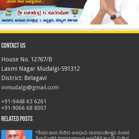
Contact Us
House No. 12767/B
Laxmi Nagar Mudalgi-591312
District: Belagavi
inmudalgi@gmail.com
+91-9448 63 6261
+91-9066 68 8007
Related Posts
*ಶಿವನ ಪಾದ ಸೇರಿದ ಅರಭಾವಿ ದುರದುಂಡೀಶ್ವರ ಪೀಠದ
ಶಿವಯೋಗಿ* *ಪರಮಪೂಜ್ಯರ ಅಗಲಿಕೆಗೆ ಕಂಬನಿ ಮಿಡಿದ