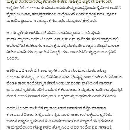
ಮತ್ತು
ಪುರಂದರದಾಸ
ರನ್ನು ಕರ್ನಾಟಕ ಕೀರ್ತನ ಸಾಹಿತ್ಯದ ಅಶ್ವಿನಿ ದೇವತೆಗಳೆಂದು
ಬಣ್ಣಿಸಲಾಗಿದೆ. ಕನಕದಾಸರು ದಂಡನಾಯಕರಾಗಿದ್ದು ಯುದ್ಧವೊಂದರಲ್ಲಿ ಸೋತ ಅವರಿಗೆ
ವೈರಾಗ್ಯ ಉಂಟಾಗಿ, ಹರಿಭಕ್ತರಾದರಂಬ ಉಲ್ಲೇಖವಿದೆ ಎಂದು ಸ್ವತಂತ್ರ ಪದವಿ ಪೂರ್ವ
ಮಹಾವಿದ್ಯಾಲಯದ ಉಪನ್ಯಾಸಕ ಗಂಗಾಧರ ಮನ್ನಾಪೂರ ಹೇಳಿದರು.
ಅವರು ಸ್ಥಳೀಯ ಆರ್.ಡಿ.ಎಸ್ ಪದವಿ ಮಹಾವಿದ್ಯಾಲಯ, ಪದವಿ ಪೂರ್ವ
ಮಹಾವಿದ್ಯಾಲಯ ಆಯ್.ಟಿ.ಆಯ್ ಎನ್.ಎಸ್.ಎಸ್. ಘಟಕಗಳ ಸಂಯುಕ್ತಾಶ್ರಯದಲ್ಲಿ
ಆಯೋಜಿಸಿದ ಕನಕದಾಸರ ಕಾರ್ಯಕ್ರಮದಲ್ಲಿ ಮಾತನಾಡಿ ಪೂಜ್ಯರ ಸಾಹಿತ್ಯದ ಮೂಲಕ
ನೀಡಿದ ಸಂದೇಶಗಳನ್ನು ಇಂದಿನ ವಿದ್ಯಾರ್ಥಿಗಳು ಅಳವಡಿಸಿಕೊಳ್ಳುವುದು ಅವಶ್ಯವಿದೆ
ಎಂದರು.
ಅತಿಥಿ ಪದವಿ ಕಾಲೇಜಿನ ಉಪನ್ಯಾಸಕ ಸಂಜೀವ ಮಂಟೂರ ಮಾತನಾಡುತ್ತಾ
ಕನಕದಾಸರು ತಿಮ್ಮಪ್ಪ ಎಂಬ ಹೆಸರಿನಿಂದ ನಂತರ ತಿಮ್ಮಪ್ಪನಾಯಕನಾಗಿ ಗುರ್ತಿಸಿಕೊಂಡು
ಹೆಂಡತಿ ತಾಯಿ ತಂದೆಯನ್ನು ಕಳೆದುಕೊಂಡು ಭಗವಂತನ ವಾಣಿಯಂತೆ ದಾಸರಾಗಿ
ಭಗವಂತನ ಸ್ಮರಣೆಯೊಂದಿಗೆ ಸಾಮಾಜಿಕ ಕಂದಾಚಾರಗಳನ್ನು ಹೋಗಲಾಡಿಸಲು ಪ್ರಯತ್ನಿಸಿ
ದೇವರ ಆಕಾರ ನಿರಾಕಾರ ಮತ್ತು ಜಾತಿ ಪದ್ದತಿಯನ್ನು ಬಲ್ಲವರಾರು ಎಂದು ತಿಳಿಸಿದರು.
ಆಯ್.ಟಿ.ಆಯ್ ಕಾಲೇಜಿನ ಪ್ರಾಚಾರ್ಯರಾದ ಚಿದಾನಂದ ಶೆಟ್ಟರ ಮಾತನಾಡಿ
ಕನಕದಾಸರ ವಿಚಾರಗಳಲ್ಲಿ ನಾನು ನನ್ನದು ಎಂಬ ಅಹಂಕಾರ ಒಳ್ಳೆಯದಲ್ಲ ಸಿರಿತನ
ಬಡತನ ಶಾಶ್ವತವಲ್ಲ ಮಾನವ ಕುಲ ಒಂದೇ ಜಾತಿಗಳಿಂದ ಕಚ್ಚಾಡಬೇಡಿ ಭಗವಂತನ
ನಾಮಸ್ಮರಣೆಯಿಂದ ಮೋಕ್ಷ ಪಡೆದುಕೊಳ್ಳಿ ಎಂಬ ಅವರ ಸಂದೇಶ ನವ ಸಮಾಜಕ್ಕೆ