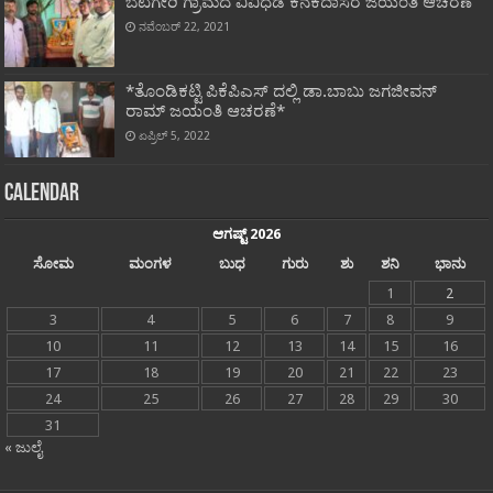
ಬೆಟಗೇರಿ ಗ್ರಾಮದ ವಿವಿಧಡೆ ಕನಕದಾಸರ ಜಯಂತಿ ಆಚರಣೆ
ನವೆಂಬರ್ 22, 2021
*ತೊಂಡಿಕಟ್ಟಿ ಪಿಕೆಪಿಎಸ್ ದಲ್ಲಿ ಡಾ.ಬಾಬು ಜಗಜೀವನ್
ರಾಮ್ ಜಯಂತಿ ಆಚರಣೆ*
ಏಪ್ರಿಲ್ 5, 2022
Calendar
ಆಗಷ್ಟ್ 2026
ಸೋಮ
ಮಂಗಳ
ಬುಧ
ಗುರು
ಶು
ಶನಿ
ಭಾನು
1
2
3
4
5
6
7
8
9
10
11
12
13
14
15
16
17
18
19
20
21
22
23
24
25
26
27
28
29
30
31
« ಜುಲೈ