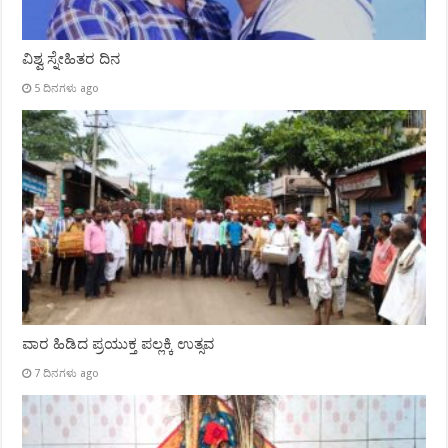
ವಿಶ್ವ ಸ್ನೇಹಿತರ ದಿನ
5 ದಿನಗಳು ago
ವಾರ ಹಿಡಿದ ಪ್ರಯುಕ್ತ ಪಲ್ಲಕ್ಕಿ ಉತ್ಸವ
7 ದಿನಗಳು ago