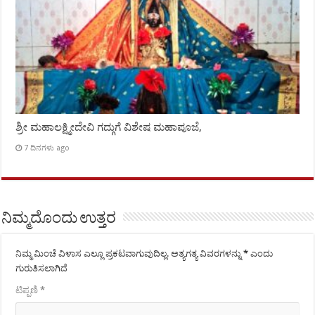
ಶ್ರೀ ಮಹಾಲಕ್ಷ್ಮೀದೇವಿ ಗದ್ಗುಗೆ ವಿಶೇಷ ಮಹಾಪೂಜೆ,
7 ದಿನಗಳು ago
ನಿಮ್ಮದೊಂದು ಉತ್ತರ
ನಿಮ್ಮ ಮಿಂಚೆ ವಿಳಾಸ ಎಲ್ಲೂ ಪ್ರಕಟವಾಗುವುದಿಲ್ಲ.
ಅತ್ಯಗತ್ಯ ವಿವರಗಳನ್ನು
*
ಎಂದು
ಗುರುತಿಸಲಾಗಿದೆ
ಟಿಪ್ಪಣಿ
*