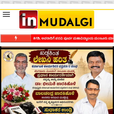
ಶಿವಾಪುರದಲ್ಲಿ ಕವಿಗೋಷ್ಠಿಯ ಸಂಭ್ರಮ ಭಾವನೆಗಳನ್ನು ಕಟ್ಟಿಕೊಡುವ ಕಲೆಗ