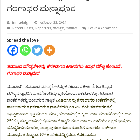
ಗಂಗಾಧರ ಮನ್ನಾಪೂರ
inmudalgi
ನವೆಂಬರ್ 22, 2021
Recent Posts
,
Reporters
,
ತಾಲ್ಲೂಕು
,
ಬೆಳಗಾವಿ
Leave a comment
Spread the love
ಸಮಾಜದ ಮೌಡ್ಯತೆಗಳನ್ನು ಕನಕದಾಸರ ಕೀರ್ತನೆಗಳು ತಿದ್ದುವ ಮೌಲ್ಯ ಹೊಂದಿವೆ :
ಗಂಗಾಧರ ಮನ್ನಾಪೂರ
ಮೂಡಲಗಿ : ಸಮಾಜದ ಮೌಡ್ಯತೆಗಳನ್ನು ಕನಕದಾಸರ ಕೀರ್ತನೆಗಳು ತಿದ್ದುವ
ಮೌಲ್ಯವನ್ನಾಧರಿಸಿ ರೂಪಗೊಂಡಿದ್ದು ಪ್ರತಿಯೊಂದು ಶತಮಾನಕ್ಕೂ ಸಮಾಜದ
ಚಿಂತನೆಗಳನ್ನು ಬಿಂಬಿಸುವ ಸಾತ್ವಿಕ
ವಿಚಾರಗಳನ್ನು ಕನಕದಾಸರ ಕೀರ್ತನೆಗಳಲ್ಲಿ
ಕಾಣಬಹುದು ಕನಕದಾಸರು
ಕರ್ನಾಟಕ
ದಲ್ಲಿ ೧೫-೧೬ ನೆಯ ಶತಮಾನಗಳಲ್ಲಿ
ಜನಪ್ರಿಯವಾದ ಭಕ್ತಿ ಪಂಥದ ಮುಖ್ಯ
ಹರಿದಾಸ
ರಲ್ಲಿ ಒಬ್ಬರು. ದಾಸ ಪರಂಪರೆಯಲ್ಲಿ ಬರುವ
250ಕ್ಕೂ ಹೆಚ್ಚು ದಾಸರಲ್ಲಿ ಕನಕದಾಸರೊಬ್ಬರೇ ಶೂದ್ರದಾಸರು. ಹಾಗೆಯೇ
ಕನ್ನಡ
ಭಾಷೆಯ
ಪ್ರಸಿದ್ಧ ಕೀರ್ತನಕಾರರು, ಮತ್ತು
ಪುರಂದರದಾಸ
ರೊಂದಿಗೆ
ಕರ್ನಾಟಕ ಸಂಗೀತ
ದ
ಮೂಲಭೂತ ಸಿದ್ಧಾಂತಗಳಿಗೆ ಕಾಣಿಕೆಯನ್ನಿತ್ತವರು. ಕನಕದಾಸರು