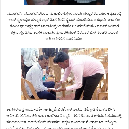
ಮೂಡಲಗಿ: ಮೂಡಲಗಿಯಿಂದ ಮಹಾಲಿಂಗಪೂರ ವಾಯ ಹಳ್ಳೂರ ಶಿವಾಪುರ ಕಪ್ಪಲಗುದ್ದಿ
ಕ್ರಾಸ್ ಸೈದಾಪುರ ಹಳ್ಳೂರ ಕ್ರಾಸ್ ಹೀಗೆ ದಿನನಿತ್ಯ ಬಸ್ ಸಂಚರಿಸಲು ಅರಭಾವಿ ಶಾಸಕರು
ಕೆಎಂಎಫ್ ಅಧ್ಯಕ್ಷರಾದ ಬಾಲಚಂದ್ರ ಜಾರಕಿಹೊಳಿ ಅವರಿಗೆ ಮನವಿ ಮಾಡಿಕೊಂಡಾಗ
ತಕ್ಷಣ ಸ್ಪಂದಿಸಿದ ಶಾಸಕ ಬಾಲಚಂದ್ರ ಜಾರಕಿಹೊಳಿ ನಿರಂತರ ಬಸ್ ಸಂಚರಿಸುವಂತೆ
ಅಧಿಕಾರಿಗಳಿಗೆ ಸೂಚಿಸಿದರು.
ಶಾಸಕರ ಆಪ್ತ ಕಾರ್ಯದರ್ಶಿ ನಾಗಪ್ಪ ಶೇಖರಗೋಳ ಅವರು ಚಿಕ್ಕೋಡಿ ಕೆಎಸ್ಆರ್ಟಿಸಿ
ಅಧಿಕಾರಿಗಳಿಗೆ ಸೂಚಿಸಿ ಶಾಲಾ ಕಾಲೇಜು ವಿದ್ಯಾರ್ಥಿಗಳಿಗೆ ತೊಂದರೆ ಆಗದಂತೆ ಸಮಯಕ್ಕೆ
ಸರಿಯಾಗಿ ಬಸ್ ಬಿಡಬೇಕೆಂದು ಹೇಳಿದರು. ತಕ್ಷಣ ಮೂಡಲಗಿ ಗೆ ಆಗಮಿಸಿದ ಚಿಕ್ಕೋಡಿ
ಅಸಿಸ್ಟೆಂಟ್ ಟ್ರಾಫಿಕ್ ಆಫೀಸರ್ ಅಪ್ಪಣ್ಣ ಚಬ್ಬಿ ಹಾಗೂ ಶಾಂತಿನಾಥ್ ಕೊರಬು ಅವರು