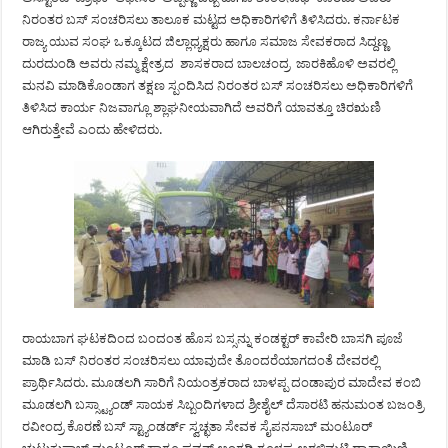
ನಿರಂತರ ಬಸ್ ಸಂಚರಿಸಲು ತಾಲೂಕ ಮಟ್ಟದ ಅಧಿಕಾರಿಗಳಿಗೆ ತಿಳಿಸಿದರು. ಕರ್ನಾಟಕ
ರಾಜ್ಯ ಯುವ ಸಂಘ ಒಕ್ಕೂಟದ ಜಿಲ್ಲಾಧ್ಯಕ್ಷರು ಹಾಗೂ ಸಮಾಜ ಸೇವಕರಾದ ಸಿದ್ದಣ್ಣ
ದುರದುಂಡಿ ಅವರು ನಮ್ಮ ಕ್ಷೇತ್ರದ ಶಾಸಕರಾದ ಬಾಲಚಂದ್ರ ಜಾರಕಿಹೊಳಿ ಅವರಲ್ಲಿ
ಮನವಿ ಮಾಡಿಕೊಂಡಾಗ ತಕ್ಷಣ ಸ್ಪಂದಿಸಿದ ನಿರಂತರ ಬಸ್ ಸಂಚರಿಸಲು ಅಧಿಕಾರಿಗಳಿಗೆ
ತಿಳಿಸಿದ ಕಾರ್ಯ ನಿಜವಾಗ್ಲೂ ಶ್ಲಾಘನೀಯವಾಗಿದೆ ಅವರಿಗೆ ಯಾವತ್ತೂ ಚಿರಋಣಿ
ಆಗಿರುತ್ತೇವೆ ಎಂದು ಹೇಳಿದರು.
ರಾಯಬಾಗ ಘಟಕದಿಂದ ಬಂದಂತ ಹೊಸ ಬಸ್ಸನ್ನು ಕಂಡಕ್ಟರ್ ಕಾವೇರಿ ಬಾಸಗಿ ಪೂಜೆ
ಮಾಡಿ ಬಸ್ ನಿರಂತರ ಸಂಚರಿಸಲು ಯಾವುದೇ ತೊಂದರೆಯಾಗದಂತೆ ದೇವರಲ್ಲಿ
ಪ್ರಾರ್ಥಿಸಿದರು. ಮೂಡಲಗಿ ಸಾರಿಗೆ ನಿಯಂತ್ರಕರಾದ ಬಾಳಪ್ಪ ದಂಡಾಪುರ ಮಾದೇವ ಕಂಬಿ
ಮೂಡಲಗಿ ಬಸ್ಸ್ಟ್ಯಾಂಡ್ ಸಾಯಕ ಸಿಬ್ಬಂದಿಗಳಾದ ಶ್ರೀಶೈಲ್ ದೆಸಾರಟಿ ಹನುಮಂತ ಬಜಂತ್ರಿ
ರವೀಂದ್ರ ಕೊರಣೆ ಬಸ್ ಸ್ಟ್ಯಾಂಡರ್ಡ್ ಸ್ವಚ್ಛತಾ ಸೇವಕ ಸೈಪನಸಾಬ್ ಮಂಟೂರ್