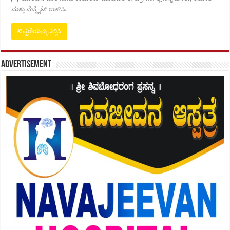
ಮತ್ತು ವೆಬ್ಸೈಟ್ ಉಳಿಸಿ.
Advertisement