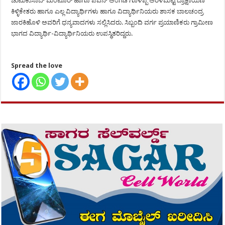
ಚುಟುಕುಸಾಬ್ ಮಂಟೂರ್ ಹಾಗೂ ಪವನ್ ಅಂಗಡಿ ಗೂಳಪ್ಪ ಅರಳಿಮಟ್ಟಿ ದ್ರಾಕ್ಷಾಯಿಣಿ
ಕಿಳ್ಳಿಕೇತರು ಹಾಗೂ ಎಲ್ಲ ವಿದ್ಯಾರ್ಥಿಗಳು ಹಾಗೂ ವಿದ್ಯಾರ್ಥಿನಿಯರು ಶಾಸಕ ಬಾಲಚಂದ್ರ
ಜಾರಕಿಹೊಳಿ ಅವರಿಗೆ ಧನ್ಯವಾದಗಳು ಸಲ್ಲಿಸಿದರು. ಸಿಬ್ಬಂದಿ ವರ್ಗ ಪ್ರಯಾಣಿಕರು ಗ್ರಾಮೀಣ
ಭಾಗದ ವಿದ್ಯಾರ್ಥಿ-ವಿದ್ಯಾರ್ಥಿನಿಯರು ಉಪಸ್ಥಿತರಿದ್ದರು.
Spread the love