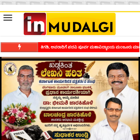
ಶಿವಾಪುರದಲ್ಲಿ ಕವಿಗೋಷ್ಠಿಯ ಸಂಭ್ರಮ ಭಾವನೆಗಳನ್ನು ಕಟ್ಟಿಕೊಡುವ ಕಲೆಗ