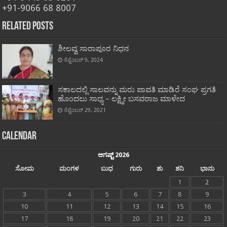
+91-9066 68 8007
Related Posts
ಶೀಲವ್ವ ಸಾರಾಪೂರ ನಿಧನ
ಸೆಪ್ಟೆಂಬರ್ 9, 2024
ಸಕಾಲದಲ್ಲಿ ಸಾಲವನ್ನು ಮರು ಪಾವತಿ ಮಾಡಿರೆ ಸಂಘ ಪ್ರಗತಿ
ಹೊಂದಲು ಸಾಧ್ಯ – ಲಕ್ಷ್ಮೀ ಬಸವರಾಜ ಮಾಳೇದ
ಸೆಪ್ಟೆಂಬರ್ 29, 2021
Calendar
ಆಗಷ್ಟ್ 2026
ಸೋಮ
ಮಂಗಳ
ಬುಧ
ಗುರು
ಶು
ಶನಿ
ಭಾನು
1
2
3
4
5
6
7
8
9
10
11
12
13
14
15
16
17
18
19
20
21
22
23