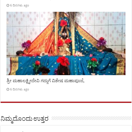
6 ದಿನಗಳು ago
ಶ್ರೀ ಮಹಾಲಕ್ಷ್ಮೀದೇವಿ ಗದ್ಗುಗೆ ವಿಶೇಷ ಮಹಾಪೂಜೆ,
6 ದಿನಗಳು ago
ನಿಮ್ಮದೊಂದು ಉತ್ತರ