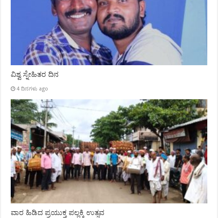
ವಿಶ್ವ ಸ್ನೇಹಿತರ ದಿನ
4 ದಿನಗಳು ago
ವಾರ ಹಿಡಿದ ಪ್ರಯುಕ್ತ ಪಲ್ಲಕ್ಕಿ ಉತ್ಸವ