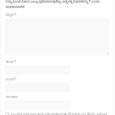
ನಿಮ್ಮ ಮಿಂಚೆ ವಿಳಾಸ ಎಲ್ಲೂ ಪ್ರಕಟವಾಗುವುದಿಲ್ಲ.
ಅತ್ಯಗತ್ಯ ವಿವರಗಳನ್ನು
*
ಎಂದು
ಗುರುತಿಸಲಾಗಿದೆ
ಟಿಪ್ಪಣಿ
*
ಹೆಸರು
*
ಮಿಂಚೆ
*
ಜಾಲತಾಣ
ಮುಂದಿನ ಬಾರಿ ನಾನು ಕಾಮೆಂಟ್ ಮಾಡಿದರೆ ಈ ಬ್ರೌಸರ್ನಲ್ಲಿ ನನ್ನ ಹೆಸರು, ಇಮೇಲ್