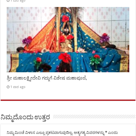
1 ವಾರ ago
ಶ್ರೀ ಮಹಾಲಕ್ಷ್ಮೀದೇವಿ ಗದ್ಗುಗೆ ವಿಶೇಷ ಮಹಾಪೂಜೆ,
1 ವಾರ ago
ನಿಮ್ಮದೊಂದು ಉತ್ತರ
ನಿಮ್ಮ ಮಿಂಚೆ ವಿಳಾಸ ಎಲ್ಲೂ ಪ್ರಕಟವಾಗುವುದಿಲ್ಲ.
ಅತ್ಯಗತ್ಯ ವಿವರಗಳನ್ನು
*
ಎಂದು