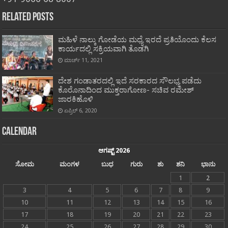
Related Posts
ಮಹಿಳೆ ನಾಲ್ಕು ಗೋಡೆಯ ಮಧ್ಯೆ ಇರದೆ ಪ್ರತಿಯೊಂದು ಕೆಲಸ
ಕಾರ್ಯದಲ್ಲಿ ಸಕ್ರಿಯವಾಗಿ ತೊಡಗಿ
ಮಾರ್ಚ್ 11, 2021
ದೇಶ ಗಂಡಾತರದಲ್ಲಿ ಇದೆ ಸರಕಾರದ ಸೌಲಭ್ಯ ಪಡೆದು
ಕೊರೊನಾದಿಂದ ಮುಕ್ತರಾಗೋಣ- ಸಚಿವ ರಮೇಶ್
ಜಾರಕಿಹೊಳಿ
ಏಪ್ರಿಲ್ 6, 2020
Calendar
ಆಗಷ್ಟ್ 2026
ಸೋಮ
ಮಂಗಳ
ಬುಧ
ಗುರು
ಶು
ಶನಿ
ಭಾನು
1
2
3
4
5
6
7
8
9
10
11
12
13
14
15
16
17
18
19
20
21
22
23
24
25
26
27
28
29
30