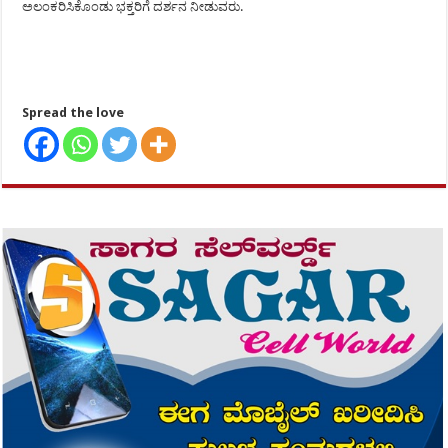
ಅಲಂಕರಿಸಿಕೊಂಡು ಭಕ್ತರಿಗೆ ದರ್ಶನ ನೀಡುವರು.
Spread the love