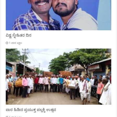
ವಿಶ್ವ ಸ್ನೇಹಿತರ ದಿನ
1 ವಾರ ago
ವಾರ ಹಿಡಿದ ಪ್ರಯುಕ್ತ ಪಲ್ಲಕ್ಕಿ ಉತ್ಸವ