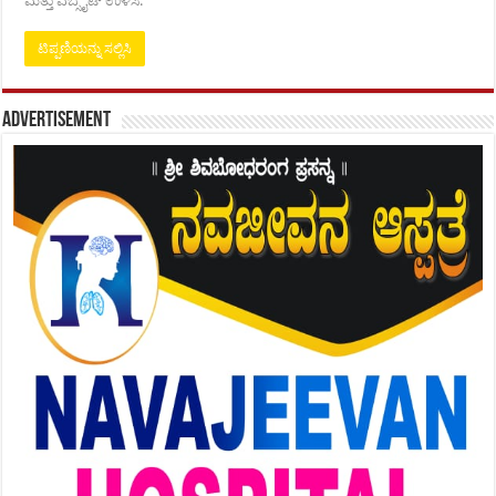
ಮತ್ತು ವೆಬ್ಸೈಟ್ ಉಳಿಸಿ.
Advertisement