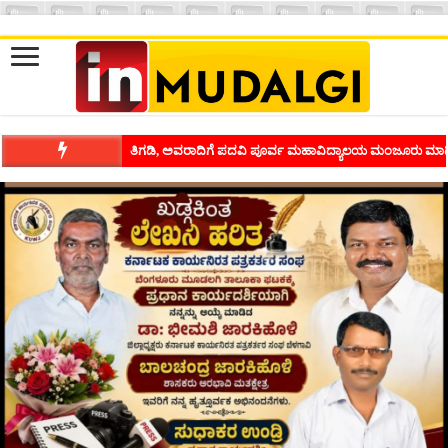
ಶಿವಾಪುರದಲ್ಲಿ ಕವಿಗೋಷ್ಠಿಯ ಸಂಭ್ರಮ ಭಾವನೆಗಳನ್ನು ಕಟ್ಟಿಕೊಡುವ ಕಲೆಗ