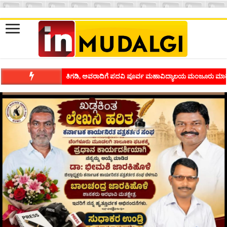
ತಿಗಡಿ, ಅವರಾದಿಗೆ ಪದವಿ ಪೂರ್ವ ಮಹಾವಿದ್ಯಾಲಯ ಮಂಜೂರು ಮಾಡ