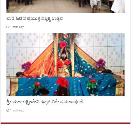
ವಾರ ಹಿಡಿದ ಪ್ರಯುಕ್ತ ಪಲ್ಲಕ್ಕಿ ಉತ್ಸವ
1 ವಾರ ago
ಶ್ರೀ ಮಹಾಲಕ್ಷ್ಮೀದೇವಿ ಗದ್ಗುಗೆ ವಿಶೇಷ ಮಹಾಪೂಜೆ,
1 ವಾರ ago