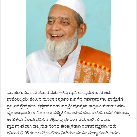
ಮೂಡಲಗಿ: ಬಸವಾದಿ ಶರಣರ ವಚನಗಳನ್ನು ಗ್ರಾಮೀಣ ಪ್ರದೇಶ ಜನರ ಆಡು
ಭಾಷೆಯಲ್ಲಿಯೇ ಹೇಳುವ ಮೂಲಕ ಕನ್ನಡಿಗರ ಮನಗೆದ್ದ, ಸರ್ವಧರ್ಮಗಳ ಭಾವೈಕ್ಯತೆಗೆ
ಶ್ರಮಿಸಿದ ಶ್ರೇಷ್ಠ ಸಂತ, ಕನ್ನಡದ ಕಬೀರ, ಪದ್ಮಶ್ರೀ ಪುರಸ್ಕøತ ಇಬ್ರಾಹಿಂ ಸುತಾರ್ ಅವರು
ಹೃದಯಾಘಾತದಿಂದ ನಿಧನರಾದ ಸುದ್ದಿ ತಿಳಿದು ಅತೀವ ದುಃಖವಾಗಿದೆ. ಅವರ ಕುಟುಂಬಕ್ಕೆ
ಅಗಲಿಕೆಯ ನೋವು ಭರಿಸುವ ಶಕ್ತಿಯನ್ನು ಭಗವಂತ ದಯಪಾಲಿಸಲಿ ಎಂದು
ಪ್ರಾರ್ಥಿಸುವುದಾಗಿ ರಾಜ್ಯಸಭಾ ಸಂಸದ ಈರಣ್ಣ ಕಡಾಡಿ ಸಂತಾಪ ವ್ಯಕ್ತಪಡಿಸಿದರು.
ಶನಿವಾರ ಫೆ-05 ರಂದು ಪತ್ರಿಕಾ ಹೇಳಿಕೆ ನೀಡಿರುವ ಸಂಸದ ಈರಣ್ಣ ಕಡಾಡಿ ಅವರು