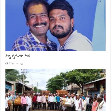
ವಿಶ್ವ ಸ್ನೇಹಿತರ ದಿನ
7 ದಿನಗಳು ago