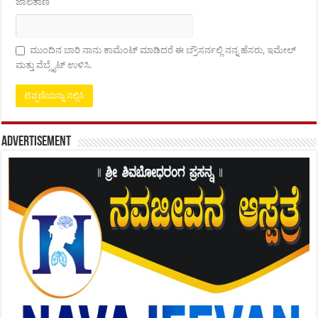
ಜಾಲತಾಣ
ಮುಂದಿನ ಬಾರಿ ನಾನು ಕಾಮೆಂಟ್ ಮಾಡಿದರೆ ಈ ಬ್ರೌಸರ್ನಲ್ಲಿ ನನ್ನ ಹೆಸರು, ಇಮೇಲ್
ಮತ್ತು ವೆಬ್ಸೈಟ್ ಉಳಿಸಿ.
Advertisement