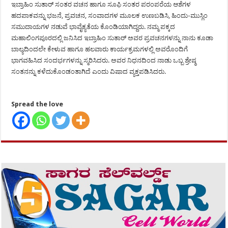
ಇಬ್ರಾಹಿಂ ಸುತಾರ್ ಸಂತರ ವಚನ ಹಾಗೂ ಸೂಫಿ ಸಂತರ ಪರಂಪರೆಯ ಆಶೆಗಳ
ಹದಪಾಕವನ್ನು ಭಜನೆ, ಪ್ರವಚನ, ಸಂವಾದಗಳ ಮೂಲಕ ಉಣಬಡಿಸಿ, ಹಿಂದು-ಮುಸ್ಲಿಂ
ಸಮುದಾಯಗಳ ನಡುವೆ ಭಾವೈಕ್ಯತೆಯ ಕೊಂಡಿಯಾಗಿದ್ದರು. ನಮ್ಮ ಪಕ್ಕದ
ಮಹಾಲಿಂಗಪೂರದಲ್ಲಿ ಜನಿಸಿದ ಇಬ್ರಾಹಿಂ ಸುತಾರ್ ಅವರ ಪ್ರವಚನಗಳನ್ನು ನಾನು ಕೂಡಾ
ಬಾಲ್ಯದಿಂದಲೇ ಕೇಳುವ ಹಾಗೂ ಹಲವಾರು ಕಾರ್ಯಕ್ರಮಗಳಲ್ಲಿ ಅವರೊಂದಿಗೆ
ಭಾಗವಹಿಸಿದ ಸಂದರ್ಭಗಳನ್ನು ಸ್ಮರಿಸಿದರು. ಅವರ ನಿಧನದಿಂದ ನಾಡು ಒಬ್ಬ ಶ್ರೇಷ್ಠ
ಸಂತನನ್ನು ಕಳೆದುಕೊಂಡಂತಾಗಿದೆ ಎಂದು ವಿಷಾದ ವ್ಯಕ್ತಪಡಿಸಿದರು.
Spread the love