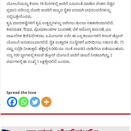
ಯೋಜನೆಯನ್ನು ಕೇವಲ 18 ದಿನಗಳಲ್ಲಿ ಜಾರಿಗೆ ಬರುವಂತೆ ಮಾಡಿದ ದೇಶದ ನೆಚ್ಚಿನ
ಪ್ರಧಾನಿ ನರೇಂದ್ರ ಮೋದಿ ಅವರಿಗೆ ರಾಜ್ಯದ ರೈತರ ಪರವಾಗಿ ಅಭಿನಂದನೆಗಳನ್ನು
ಸಲ್ಲಿಸುತ್ತೇನೆಂದರು.
ಕೃಷಿ ಮಾರುಕಟ್ಟೆಗಳಿಗೆ ಕೃಷಿ ಉತ್ಪನ್ನಗಳನ್ನು ಸಾಗಿಸಲು ತುಂಬಾ ಸಹಕಾರಿಯಾಗಲಿದೆ.
ಕೀಟನಾಶಕ, ಔಷಧ, ಪೋಷಕಾಂಶಗಳ ಸಿಂಪಡಣೆ, ಬೆಳೆ ಆರೋಗ್ಯ ತಪಾಸಣೆ, ಭೂ
ದಾಖಲೆಗಳ ಡಿಜಿಟಲೀಕರಣ, ಜಮೀನುಗಳ ಸರ್ವೆ ಈ ಎಲ್ಲ ಕಾರ್ಯಗಳಿಗೆ ಕಿಸಾನ್ ಡ್ರೋನ್
ಯೋಜನೆ ಅನುಕೂಲವಾಗಲಿದೆ. ರೈತ ಉತ್ಪಾದಕ ಸಂಸ್ಥೆಗಳಿಗೆ ಖರೀದಿಸಲು ಸರ್ಕಾರ ಶೇ. 75
ರಷ್ಟು ಸಬ್ಸಿಡಿ ನೀಡುತ್ತದೆ. ಹೆಕ್ಟೇರ್‍ಗೆ 6.000 ರೂ. ನಂತೆ ಪಾವತಿಸಿ ಬಾಡಿಗೆಗೂ ಪಡೆಯಬಹುದು.
ಸದ್ಯ 100 ಸ್ಥಳಗಳಲ್ಲಿ ಕಿಸಾನ್ ಡ್ರೋನ್ ಯೋಜನೆ ಜಾರಿಗೆ ಚಾಲನೆ ನೀಡಲಾಗಿದ್ದು, 2
ವರ್ಷಗಳಲ್ಲಿ ಈ ಸಂಖ್ಯೆ 1 ಲಕ್ಷಕ್ಕೇರಲಿದೆ ಎಂದರು.
Spread the love