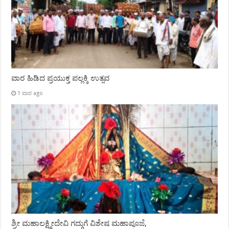
ವಾರ ಹಿಡಿದ ಪ್ರಯುಕ್ತ ಪಲ್ಲಕ್ಕಿ ಉತ್ಸವ
1 ವಾರ ago
ಶ್ರೀ ಮಹಾಲಕ್ಷ್ಮೀದೇವಿ ಗದ್ಗುಗೆ ವಿಶೇಷ ಮಹಾಪೂಜೆ,