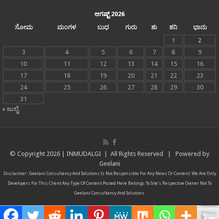
ಆಗಷ್ಟ್ 2026
ಸೋಮ
ಮಂಗಳ
ಬುಧ
ಗುರು
ಶು
ಶನಿ
ಭಾನು
1
2
3
4
5
6
7
8
9
10
11
12
13
14
15
16
17
18
19
20
21
22
23
24
25
26
27
28
29
30
31
« ಜುಲೈ
© Copyright
2026 |
INMUDALGI
| All Rights Reserved | Powered by
Geelani
Disclaimer :
Geelani Consultancy And Solutions
Is Not Responsible For Any News Or Content. We Are Only
Developers For This Client Any Type Of Content Posted Here Belongs To Site's Respective Owner Not To
Geelani Consultancy And Solutions