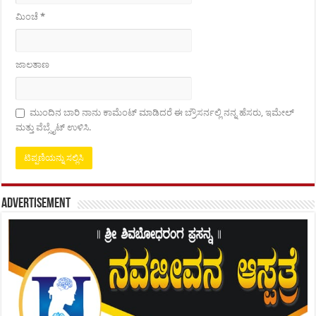
ಮಿಂಚೆ
*
ಜಾಲತಾಣ
ಮುಂದಿನ ಬಾರಿ ನಾನು ಕಾಮೆಂಟ್ ಮಾಡಿದರೆ ಈ ಬ್ರೌಸರ್ನಲ್ಲಿ ನನ್ನ ಹೆಸರು, ಇಮೇಲ್
ಮತ್ತು ವೆಬ್ಸೈಟ್ ಉಳಿಸಿ.
Advertisement