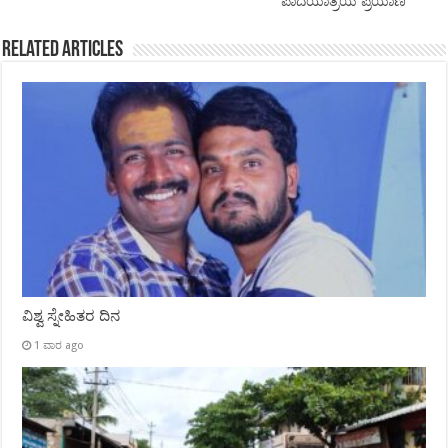
ಪಾದಯಾತ್ರೆಯ ಪ್ರಯಾಣ
Related Articles
ವಿಶ್ವ ಸ್ನೇಹಿತರ ದಿನ
1 ವಾರ ago