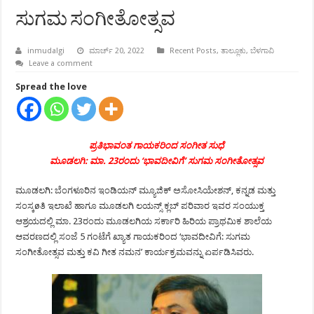
ಸುಗಮ ಸಂಗೀತೋತ್ಸವ
inmudalgi
ಮಾರ್ಚ್ 20, 2022
Recent Posts
,
ತಾಲ್ಲೂಕು
,
ಬೆಳಗಾವಿ
Leave a comment
Spread the love
ಪ್ರತಿಭಾವಂತ ಗಾಯಕರಿಂದ ಸಂಗೀತ ಸುಧೆ
ಮೂಡಲಗಿ: ಮಾ. 23ರಂದು ‘ಭಾವದೀವಿಗೆ’ ಸುಗಮ ಸಂಗೀತೋತ್ಸವ
ಮೂಡಲಗಿ: ಬೆಂಗಳೂರಿನ ಇಂಡಿಯನ್ ಮ್ಯೂಜಿಕ್ ಅಸೋಸಿಯೇಶನ್, ಕನ್ನಡ ಮತ್ತು
ಸಂಸ್ಕøತಿ ಇಲಾಖೆ ಹಾಗೂ ಮೂಡಲಗಿ ಲಯನ್ಸ್ ಕ್ಲಬ್ ಪರಿವಾರ ಇವರ ಸಂಯುಕ್ತ
ಆಶ್ರಯದಲ್ಲಿ ಮಾ. 23ರಂದು ಮೂಡಲಗಿಯ ಸರ್ಕಾರಿ ಹಿರಿಯ ಪ್ರಾಥಮಿಕ ಶಾಲೆಯ
ಆವರಣದಲ್ಲಿ ಸಂಜೆ 5 ಗಂಟೆಗೆ ಖ್ಯಾತ ಗಾಯಕರಿಂದ ‘ಭಾವದೀವಿಗೆ: ಸುಗಮ
ಸಂಗೀತೋತ್ಸವ ಮತ್ತು ಕವಿ ಗೀತ ನಮನ’ ಕಾರ್ಯಕ್ರಮವನ್ನು ಏರ್ಪಡಿಸಿವರು.