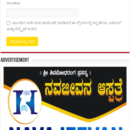
ಜಾಲತಾಣ
ಮುಂದಿನ ಬಾರಿ ನಾನು ಕಾಮೆಂಟ್ ಮಾಡಿದರೆ ಈ ಬ್ರೌಸರ್ನಲ್ಲಿ ನನ್ನ ಹೆಸರು, ಇಮೇಲ್
ಮತ್ತು ವೆಬ್ಸೈಟ್ ಉಳಿಸಿ.
Advertisement