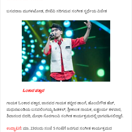
ಬಸವರಾಜ ಮುಗಳಖೋಡ, ಜೀಟಿವಿ ಸರಿಗಮಪ ಸಂಗೀತ ಸ್ಪರ್ಧೆಯ ವಿಜೇತ
ಓಂಕಾರ ಪತ್ತಾರ
ಗಾಯಕ ಓಂಕಾರ ಪತ್ತಾರ, ಜಾನಪದ ಗಾಯಕ ಶಬ್ಬೀರ ಡಾಂಗೆ, ಹೊಂಬೆಗೌಡ ಹೆಚ್,
ಮಧುರಖಂಡಿಯ ಬಸವಲಿಂಗಯ್ಯ ಹಿಡಕಲ್, ಶ್ರೀಕಾಂತ ನಾಯಕ, ಐಶ್ವಂರ್ಯ ತಳವಾರ,
ಶಿವಾನಂದ ಬಿದರಿ, ಮೇಘಾ ಸೊರಗಾಂವಿ ಸಂಗೀತ ಕಾರ್ಯಕ್ರಮದಲ್ಲಿ ಭಾಗವಹಿಸಲಿದ್ದಾರೆ.
ಉದ್ಘಾಟನೆ
: ಮಾ. 23ರಂದು ಸಂಜೆ 5 ಗಂಟೆಗೆ ಜರಗುವ ಸಂಗೀತ ಕಾರ್ಯಕ್ರಮದ