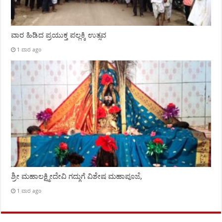
ವಾರ ಹಿಡಿದ ಪ್ರಯುಕ್ತ ಪಲ್ಲಕ್ಕಿ ಉತ್ಸವ
1 ವಾರ ago
ಶ್ರೀ ಮಹಾಲಕ್ಷ್ಮೀದೇವಿ ಗದ್ಗುಗೆ ವಿಶೇಷ ಮಹಾಪೂಜೆ,
1 ವಾರ ago