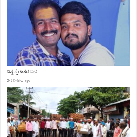
ವಿಶ್ವ ಸ್ನೇಹಿತರ ದಿನ
5 ದಿನಗಳು ago