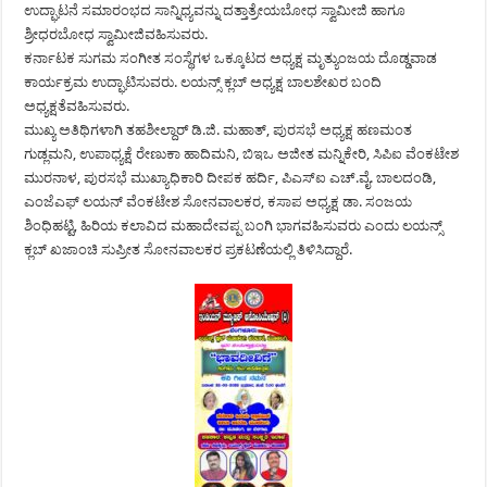
ಉದ್ಘಾಟನೆ ಸಮಾರಂಭದ ಸಾನ್ನಿಧ್ಯವನ್ನು ದತ್ತಾತ್ರೇಯಬೋಧ ಸ್ವಾಮೀಜಿ ಹಾಗೂ
ಶ್ರೀಧರಬೋಧ ಸ್ವಾಮೀಜಿವಹಿಸುವರು.
ಕರ್ನಾಟಕ ಸುಗಮ ಸಂಗೀತ ಸಂಸ್ಥೆಗಳ ಒಕ್ಕೂಟದ ಅಧ್ಯಕ್ಷ ಮೃತ್ಯುಂಜಯ ದೊಡ್ಡವಾಡ
ಕಾರ್ಯಕ್ರಮ ಉದ್ಘಾಟಿಸುವರು. ಲಯನ್ಸ್ ಕ್ಲಬ್ ಅಧ್ಯಕ್ಷ ಬಾಲಶೇಖರ ಬಂದಿ
ಅಧ್ಯಕ್ಷತೆವಹಿಸುವರು.
ಮುಖ್ಯ ಅತಿಥಿಗಳಾಗಿ ತಹಶೀಲ್ದಾರ್ ಡಿ.ಜಿ. ಮಹಾತ್, ಪುರಸಭೆ ಅಧ್ಯಕ್ಷ ಹಣಮಂತ
ಗುಡ್ಲಮನಿ, ಉಪಾಧ್ಯಕ್ಷೆ ರೇಣುಕಾ ಹಾದಿಮನಿ, ಬಿಇಒ ಅಜೀತ ಮನ್ನಿಕೇರಿ, ಸಿಪಿಐ ವೆಂಕಟೇಶ
ಮುರನಾಳ, ಪುರಸಭೆ ಮುಖ್ಯಾಧಿಕಾರಿ ದೀಪಕ ಹರ್ದಿ, ಪಿಎಸ್‍ಐ ಎಚ್.ವೈ. ಬಾಲದಂಡಿ,
ಎಂಜೆಎಫ್ ಲಯನ್ ವೆಂಕಟೇಶ ಸೋನವಾಲಕರ, ಕಸಾಪ ಅಧ್ಯಕ್ಷ ಡಾ. ಸಂಜಯ
ಶಿಂಧಿಹಟ್ಟಿ, ಹಿರಿಯ ಕಲಾವಿದ ಮಹಾದೇವಪ್ಪ ಬಂಗಿ ಭಾಗವಹಿಸುವರು ಎಂದು ಲಯನ್ಸ್
ಕ್ಲಬ್ ಖಜಾಂಚಿ ಸುಪ್ರೀತ ಸೋನವಾಲಕರ ಪ್ರಕಟಣೆಯಲ್ಲಿ ತಿಳಿಸಿದ್ದಾರೆ.