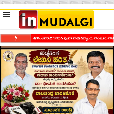
ಶಿವಾಪುರದಲ್ಲಿ ಕವಿಗೋಷ್ಠಿಯ ಸಂಭ್ರಮ ಭಾವನೆಗಳನ್ನು ಕಟ್ಟಿಕೊಡುವ ಕಲೆಗ