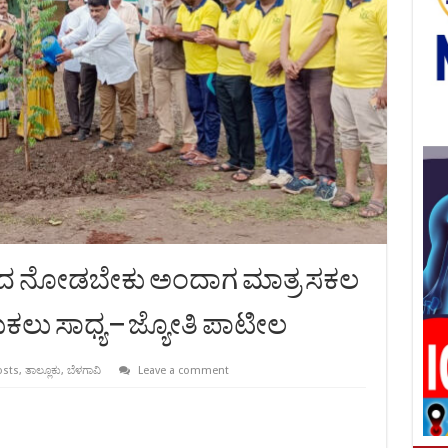
ಂದ ನೋಡಬೇಕು ಅಂದಾಗ ಮಾತ್ರ ಸಕಲ
ಕಲು ಸಾಧ್ಯ – ಜ್ಯೋತಿ ಪಾಟೀಲ
osts
,
ತಾಲ್ಲೂಕು
,
ಬೆಳಗಾವಿ
Leave a comment