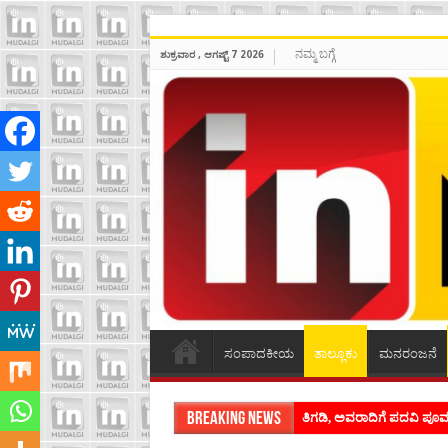
ನಮ್ಮ ಬಗ್ಗೆ
ಶುಕ್ರವಾರ , ಆಗಷ್ಟ್ 7 2026
ಸಂಪಾದಕೀಯ
ತಾಲ್ಲೂಕು
ಮನರಂಜನೆ
Breaking News
ಶಿವಾಪುರದಲ್ಲಿ ಕವಿಗೋಷ್ಠಿಯ ಸಂ