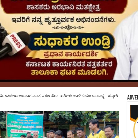
ನೋಡಬೇಕು ಅಂದಾಗ ಮಾತ್ರ ಸಕಲ ಜೀವ ರಾಶಿಗಳು ಬಾಳಿ ಬದುಕಲು ಸಾಧ್ಯ – ಜ್ಯೋತಿ
Adve