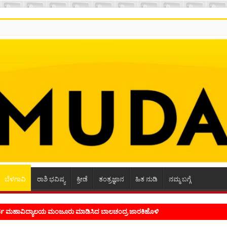
ಬೆಳಗಾವಿ
ರಾಶಿ ಭವಿಷ್ಯ
ಕ್ರೀಡೆ
ತಂತ್ರಜ್ಞಾನ
ಹಿತ ನುಡಿ
ನಮ್ಮ ಬಗ್ಗೆ
ಭ್ರಮ ಭಾವನೆಗಳನ್ನು ಕಟ್ಟಿಕೊಡುವ ಕಲೆಗಾರಿಕೆ ಕವಿಗೆ ಇರಬೇಕು- ಸಾಹಿತಿ ಸಿದ್ರಾಮ್ ದ್ಯಾಗಾನಟ್ಟಿ