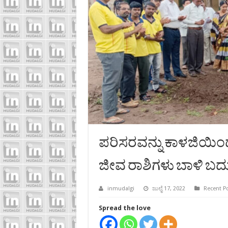
ಪರಿಸರವನ್ನು ಕಾಳಜಿಯಿ
ಜೀವ ರಾಶಿಗಳು ಬಾಳಿ ಬದು
inmudalgi
ಜುಲೈ 17, 2022
Recent P
Spread the love