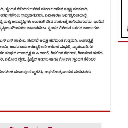
ದಂಡಿ, ಸ್ಪಂದನ ಗೆಳೆಯರ ಬಳಗದ ವಕೀಲ ಬಲದೇವ ಸಣ್ಣಕ್ಕಿ ಮಾತನಾಡಿ,
ವನ ನಡೆಸಲು ಸಾಧ್ಯವಾಗುವದು. ವಿನಾಕಾರಣ ಅನಗತ್ಯ ರೀತಿಯಲ್ಲಿ
್ಠಿ ಮತ್ತು ಅನಾವೃಷ್ಠಿಗಳು ಉಂಟಾಗಿ ಜೀವ ಸಂಕುಲಕ್ಕೆ ಹಾನಿಯಾಗುವದು. ಇಂದಿನ
ೆ ಸೃಷ್ಠಿಯ ಸೌಂದರ್ಯ ಕಾಪಾಡಬೇಕು. ಸ್ಪಂದನ ಗೆಳೆಯರ ಬಳಗದ ಕಾರ್ಯಗಳು
ಾ.ಎಸ್ ಎಸ್ ಪಾಟೀಲ, ಪುರಸಭೆ ಅಧ್ಯಕ್ಷ ಹನಮಂತ ಗುಡ್ಲಮನಿ, ಉಪಾಧ್ಯಕ್ಷೆ
ಬಿಕಾಯಿ, ಉಪವಲಯ ಅರಣ್ಯಾಧಿಕಾರಿ ಅಶೋಕ ಮಧುರಿ, ನ್ಯಾಯವಾದಿಗಳ
್ಷಕರ ಸಂಘದ ಉಪಾಧ್ಯಕ್ಷ ಬಿ.ಎ ಡಾಂಗೆ, ಶಿವಲಿಂಗ ಜಿನರಾಳ, ಶಿವಾನಂದ ಹುಡೆದ,
ಿ, ವಿನೋದ ವೈದು, ಶ್ರೀಶೈಲ್ ತಡಸಲ ಹಾಗೂ ಗೋಕಾಕ ಸ್ಪಂದನ ಗೆಳೆಯರ
 ಸಂಗಮೇಶ ದಂಡಾಪೂರ ಸ್ವಾಗತಿಸಿ, ರಾಘವೇಂದ್ರ ನಾಯಕ ವಂದಿಸಿದರು.