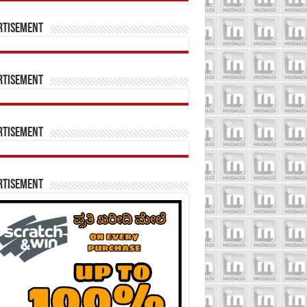
rtisement
rtisement
rtisement
rtisement