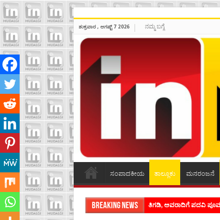
ನಮ್ಮ ಬಗ್ಗೆ
ಶುಕ್ರವಾರ , ಆಗಷ್ಟ್ 7 2026
ಸಂಪಾದಕೀಯ
ತಾಲ್ಲೂಕು
ಮನರಂಜನೆ
Breaking News
ಶಿವಾಪುರದಲ್ಲಿ ಕವಿಗೋಷ್ಠಿಯ ಸಂ