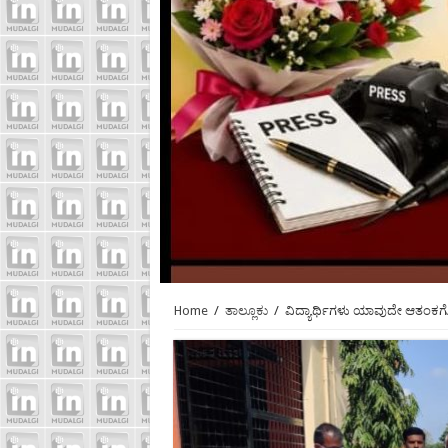
Home
/
ತಾಲ್ಲೂಕು
/
ವಿದ್ಯಾರ್ಥಿಗಳು ಯಾವುದೇ ಆತಂಕಗೊ