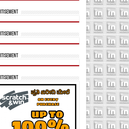
rtisement
rtisement
rtisement
rtisement