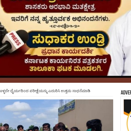
ಳ್ಳದೇ ಧೈರ್ಯದಿಂದ ಪರೀಕ್ಷೆಯನ್ನು ಎದುರಿಸಿ ಉತ್ತಮ ಸಾಧನೆಮಾಡಿ
Adve