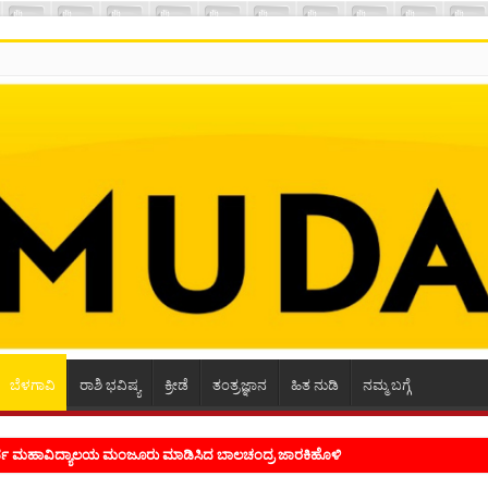
ಬೆಳಗಾವಿ
ರಾಶಿ ಭವಿಷ್ಯ
ಕ್ರೀಡೆ
ತಂತ್ರಜ್ಞಾನ
ಹಿತ ನುಡಿ
ನಮ್ಮ ಬಗ್ಗೆ
ಭ್ರಮ ಭಾವನೆಗಳನ್ನು ಕಟ್ಟಿಕೊಡುವ ಕಲೆಗಾರಿಕೆ ಕವಿಗೆ ಇರಬೇಕು- ಸಾಹಿತಿ ಸಿದ್ರಾಮ್ ದ್ಯಾಗಾನಟ್ಟಿ