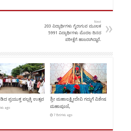
Next
203 ವಿದ್ಯಾರ್ಥಿಗಳು ಗೈರಾಗುವ ಮೂಲಕ
5991 ವಿದ್ಯಾರ್ಥಿಗಳು ಮೊದಲ ದಿನದ
ಪರೀಕ್ಷೆಗೆ ಹಾಜರಾಗಿದ್ದಾರೆ.
ಿದ ಪ್ರಯುಕ್ತ ಪಲ್ಲಕ್ಕಿ ಉತ್ಸವ
ಶ್ರೀ ಮಹಾಲಕ್ಷ್ಮೀದೇವಿ ಗದ್ಗುಗೆ ವಿಶೇಷ
ಮಹಾಪೂಜೆ,
ಗಳು ago
7 ದಿನಗಳು ago