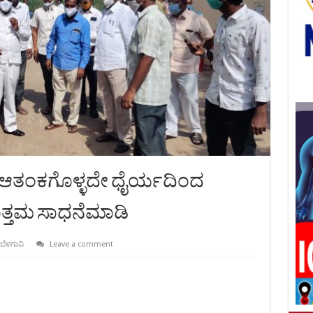
ೇ ಆತಂಕಗೊಳ್ಳದೇ ಧೈರ್ಯದಿಂದ
 ಉತ್ತಮ ಸಾಧನೆಮಾಡಿ
ಬೆಳಗಾವಿ
Leave a comment