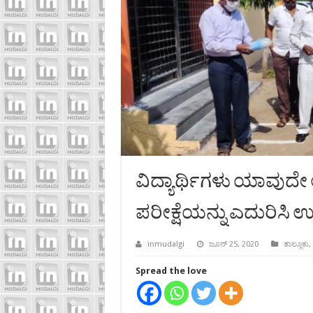
ವಿದ್ಯಾರ್ಥಿಗಳು ಯಾವುದ
ಪರೀಕ್ಷೆಯನ್ನು ಎದುರಿಸಿ
inmudalgi
ಜೂನ್ 25, 2020
ತಾಲ್ಲೂಕು
,
Spread the love