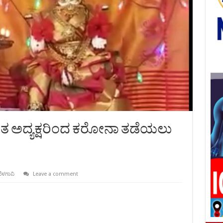
ಯತ ಅದ್ಯಕ್ಷರಿಂದ ಕರೋನಾ ತಡೆಯಲು
ೆಳಗಾವಿ
Leave a comment