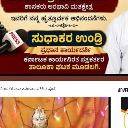
್ಷರಿಂದ ಕರೋನಾ ತಡೆಯಲು ಪ್ರತಿದಿನ ಪೂಜೆ
Adve