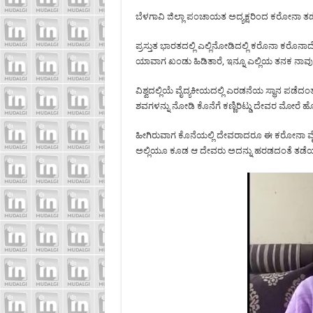
ಬೆಳಗಾವಿ ಜಿಲ್ಲಾ ಪಂಚಾಯತ ಅದ್ಯಕ್ಷರಿಂದ ಕರೋನಾ ತಡ
ಪ್ರಸ್ತುತ ಭಾರತದಲ್ಲಿ ಎಲ್ಲಿ‌ನೋಡಿದಲ್ಲಿ ಕರೊನಾ ಕರೊನಾದೆ
ಯಾವಾಗ ಖಂಡು ಹಿಡಿತಾರೆ, ಇನ್ನೂ ಎಲ್ಲಿಯ ತನಕ ನಾವು 
ವಿಶ್ವದಲ್ಲಿಯೆ ವೈದ್ಯಕೀಯದಲ್ಲಿ ಎರಡನೆಯ ಸ್ಥಾನ ಪಡೆ
ಶವಗಳನ್ನು ನೋಡಿ ಕೊನೆಗೆ ಕಣ್ಣಿರಿಟ್ಡು ದೇವರ ಮೋರೆ ಹೋಗಿ
ಹೀಗಿರುವಾಗ ಕೊನೆಯಲ್ಲಿ ದೇವರಾದರೂ ಈ ಕರೋನಾ ವೈರಸನ್ನ
ಅಲ್ಲಿಯೂ ಕೂಡ ಆ ದೇವರು ಅದನ್ನು ಹರಡದಂತೆ ತಡೆ