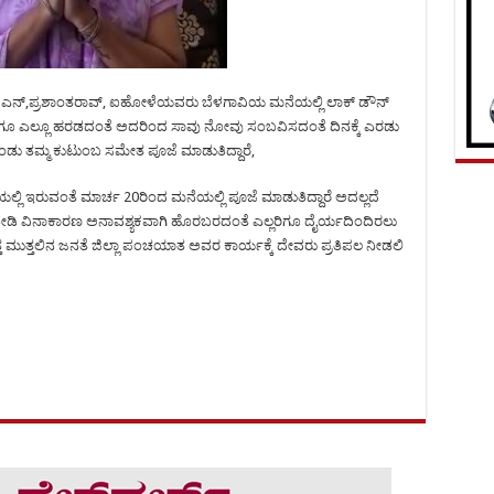
ಆಶಾ ಎನ್,ಪ್ರಶಾಂತರಾವ್, ಐಹೋಳೆಯವರು ಬೆಳಗಾವಿಯ ಮನೆಯಲ್ಲಿ ಲಾಕ್ ಡೌನ್
 ಎಲ್ಲೂ ಹರಡದಂತೆ ಅದರಿಂದ ಸಾವು ನೋವು ಸಂಬವಿಸದಂತೆ ದಿನಕ್ಕೆ ಎರಡು
ೊಂಡು ತಮ್ಮ ಕುಟುಂಬ ಸಮೇತ ಪೂಜೆ ಮಾಡುತಿದ್ದಾರೆ,
ನೆಯಲ್ಲಿ ಇರುವಂತೆ ಮಾರ್ಚ 20ರಿಂದ ಮನೆಯಲ್ಲಿ ಪೂಜೆ ಮಾಡುತಿದ್ದಾರೆ ಅದಲ್ಲದೆ
 ನೀಡಿ ವಿನಾಕಾರಣ ಅನಾವಶ್ಯಕವಾಗಿ ಹೊರಬರದಂತೆ ಎಲ್ಲರಿಗೂ ದೈರ್ಯದಿಂದಿರಲು
ಸುತ್ತ ಮುತ್ತಲಿನ ಜನತೆ ಜಿಲ್ಲಾ ಪಂಚಯಾತ ಅವರ ಕಾರ್ಯಕ್ಕೆ ದೇವರು ಪ್ರತಿಪಲ ನೀಡಲಿ