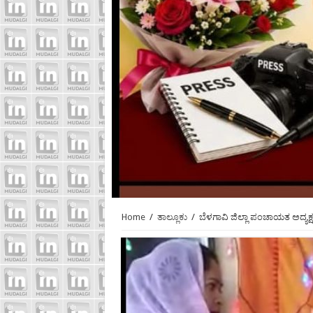
Home
/
ತಾಲ್ಲೂಕು
/
ಬೆಳಗಾವಿ ಜಿಲ್ಲಾ ಪಂಚಾಯತ ಅದ್ಯಕ