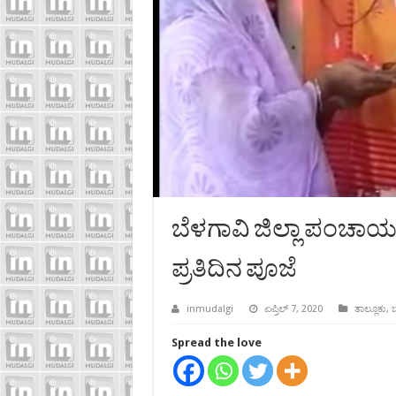
ಬೆಳಗಾವಿ ಜಿಲ್ಲಾ ಪಂಚಾ
ಪ್ರತಿದಿನ ಪೂಜೆ
inmudalgi
ಏಪ್ರಿಲ್ 7, 2020
ತಾಲ್ಲೂಕು
,
ಬ
Spread the love