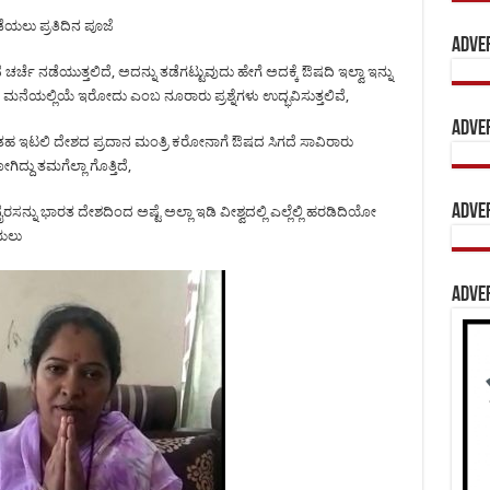
ೆಯಲು ಪ್ರತಿದಿನ ಪೂಜೆ
Adve
 ಚರ್ಚೆ ನಡೆಯುತ್ತಲಿದೆ, ಅದನ್ನು ತಡೆಗಟ್ಟುವುದು ಹೇಗೆ ಅದಕ್ಕೆ ಔಷದಿ ಇಲ್ವಾ ಇನ್ನು
ಮನೆಯಲ್ಲಿಯೆ ಇರೋದು ಎಂಬ ನೂರಾರು ಪ್ರಶ್ನೆಗಳು ಉದ್ಭವಿಸುತ್ತಲಿವೆ,
Adve
ದಂತಹ ಇಟಲಿ ದೇಶದ ಪ್ರದಾನ ಮಂತ್ರಿ ಕರೋನಾಗೆ ಔಷದ ಸಿಗದೆ ಸಾವಿರಾರು
ದ್ದು ತಮಗೆಲ್ಲಾ ಗೊತ್ತಿದೆ,
Adve
ು ಭಾರತ ದೇಶದಿಂದ ಅಷ್ಟೆ ಅಲ್ಲಾ ಇಡಿ ವೀಶ್ವದಲ್ಲಿ‌ ಎಲ್ಲೆಲ್ಲಿ ಹರಡಿದಿಯೋ
ಯಲು
Adve