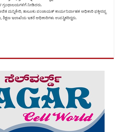
ಳ ಗ್ರಂಥಾಲಯಗಳಿಗೆ ನೀಡಿದರು.
 ಅಜಿತ ಮನ್ನಿಕೇರಿ, ತಾಲೂಕು ಪಂಚಾಯತ್ ಕಾರ್ಯನಿರ್ವಾಹಕ ಅಧಿಕಾರಿ ಫಕ್ಕೀರಪ್ಪ
ರು, ಶಿಕ್ಷಣ ಇಲಾಖೆಯ ಇತರೆ ಅಧಿಕಾರಿಗಳು ಉಪಸ್ಥಿತರಿದ್ದರು.