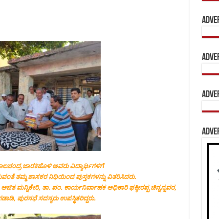
Adve
Adve
Adve
Adve
ಚಂದ್ರ ಜಾರಕಿಹೊಳಿ ಅವರು ವಿದ್ಯಾರ್ಥಿಗಳಿಗೆ
ಗುವಂತೆ ತಮ್ಮ ಶಾಸಕರ ನಿಧಿಯಿಂದ ಪುಸ್ತಕಗಳನ್ನು ವಿತರಿಸಿದರು.
ಜಿತ ಮನ್ನಿಕೇರಿ, ತಾ. ಪಂ. ಕಾರ್ಯನಿರ್ವಾಹಕ ಅಧಿಕಾರಿ ಫಕ್ಕೀರಪ್ಪ ಚಿನ್ನನ್ನವರ,
 ಗಡಾಡಿ, ಪುರಸಭೆ ಸದಸ್ಯರು ಉಪಸ್ಥಿತರಿದ್ದರು.