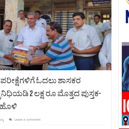
್ಮಕ ಪರೀಕ್ಷೆಗಳಿಗೆ ಓದಲು ಶಾಸಕರ
 ನಿಧಿಯಡಿ 2 ಲಕ್ಷ ರೂ ಮೊತ್ತದ ಪುಸ್ತಕ-
ಿಹೊಳಿ
ಾಜ್ಯ
Leave a comment