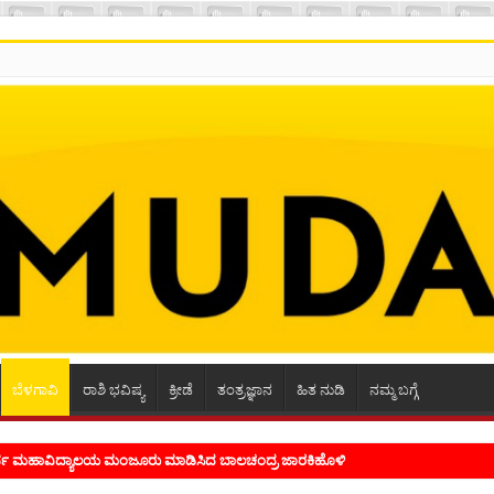
ಬೆಳಗಾವಿ
ರಾಶಿ ಭವಿಷ್ಯ
ಕ್ರೀಡೆ
ತಂತ್ರಜ್ಞಾನ
ಹಿತ ನುಡಿ
ನಮ್ಮ ಬಗ್ಗೆ
ಭ್ರಮ ಭಾವನೆಗಳನ್ನು ಕಟ್ಟಿಕೊಡುವ ಕಲೆಗಾರಿಕೆ ಕವಿಗೆ ಇರಬೇಕು- ಸಾಹಿತಿ ಸಿದ್ರಾಮ್ ದ್ಯಾಗಾನಟ್ಟಿ