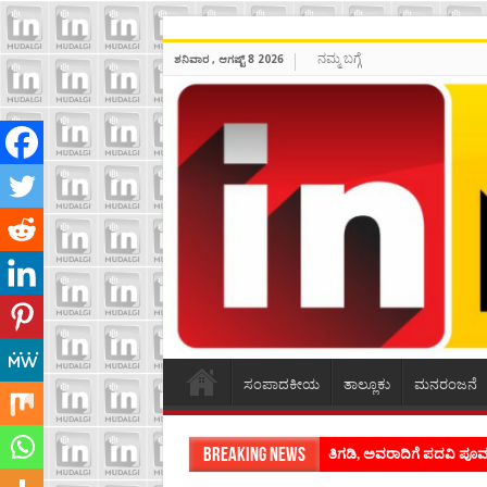
ನಮ್ಮ ಬಗ್ಗೆ
ಶನಿವಾರ , ಆಗಷ್ಟ್ 8 2026
ಸಂಪಾದಕೀಯ
ತಾಲ್ಲೂಕು
ಮನರಂಜನೆ
Breaking News
ಶಿವಾಪುರದಲ್ಲಿ ಕವಿಗೋಷ್ಠಿಯ ಸಂ