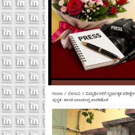
Home
/
ಬೆಳಗಾವಿ
/
ವಿದ್ಯಾರ್ಥಿಗಳಿಗೆ ಸ್ಪರ್ಧಾತ್ಮಕ ಪರೀ
ಪುಸ್ತಕ- ಶಾಸಕ ಬಾಲಚಂದ್ರ ಜಾರಕಿಹೊಳಿ