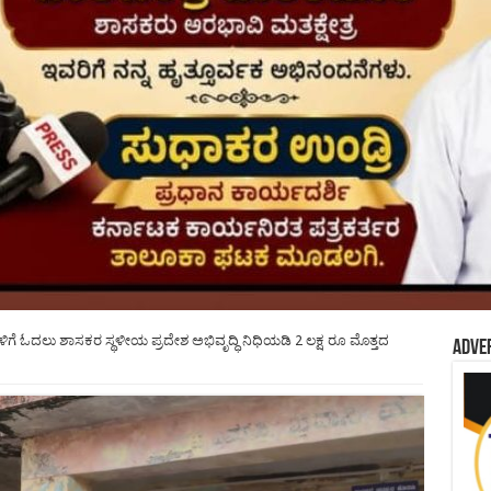
ಕ್ಷೆಗಳಿಗೆ ಓದಲು ಶಾಸಕರ ಸ್ಥಳೀಯ ಪ್ರದೇಶ ಅಭಿವೃದ್ಧಿ ನಿಧಿಯಡಿ 2 ಲಕ್ಷ ರೂ ಮೊತ್ತದ
Adve