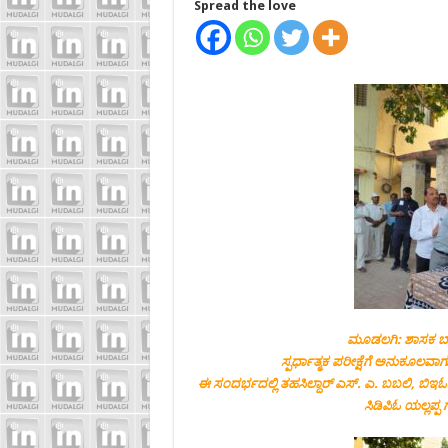
Spread the love
ಮೂಡಲಗಿ: ಶಾಸಕ ಬಾಲ
ಸ್ಪರ್ಧಾತ್ಮಕ ಪರೀಕ್ಷೆಗೆ ಅನುಕೂಲವಾ
ಈ ಸಂದರ್ಭದಲ್ಲಿ ತಹಸಿಲ್ದಾರ್ ಎಸ್. ಎ. ಬಬಲಿ, ಬಿಇಓ ಅ
ಸಿಡಿಪಿಓ ಯಲ್ಲಪ್ಪ