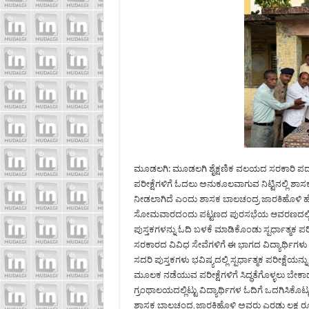
ಮೂಡಲಗಿ: ಮೂಡಲಗಿ ಶೈಕ್ಷಣಿಕ ವಲಯದ ಸರಕಾರಿ ಪದವಿ ಪೂ
ಪರೀಕ್ಷೆಗಳಿಗೆ ಓದಲು ಅನುಕೂಲವಾಗುವ ನಿಟ್ಟಿನಲ್ಲಿ ಶಾಸಕ
ನೀಡಲಾಗಿದೆ ಎಂದು ಶಾಸಕ ಬಾಲಚಂದ್ರ ಜಾರಕಿಹೊಳಿ ಹ
ಸೋಮವಾರದಂದು ಪಟ್ಟಣದ ಪುರಸಭೆಯ ಆವರಣದಲ್ಲಿ 2 ಲಕ
ಪುಸ್ತಕಗಳನ್ನು ಓದಿ ಬಳಕೆ ಮಾಡಿಕೊಂಡು ಸ್ಪರ್ಧಾತ್ಮಕ ಪರ
ಸರಕಾರದ ವಿವಿಧ ಸೇವೆಗಳಿಗೆ ಈ ಭಾಗದ ವಿದ್ಯಾರ್ಥಿಗಳು 
ಸದರಿ ಪುಸ್ತಕಗಳು ಭವಿಷ್ಯದಲ್ಲಿ ಸ್ಪರ್ಧಾತ್ಮಕ ಪರೀಕ್ಷೆ
ಮೂಲಕ ನಡೆಯುವ ಪರೀಕ್ಷೆಗಳಿಗೆ ಸಿದ್ಧತೆಗೊಳ್ಳಲು ಬೇಕಾ
ಗ್ರಂಥಾಲಯದಲ್ಲಿಟ್ಟು ವಿದ್ಯಾರ್ಥಿಗಳ ಓದಿಗೆ ಒದಗಿಸಿಕೊ
ಶಾಸಕ ಬಾಲಚಂದ್ರ ಜಾರಕಿಹೊಳಿ ಅವರು ಎರಡು ಲಕ್ಷ ರೂ