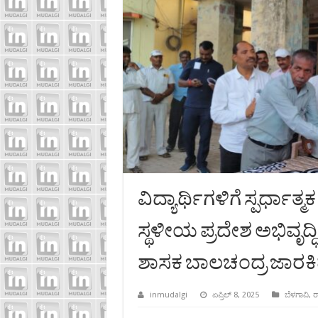
ವಿದ್ಯಾರ್ಥಿಗಳಿಗೆ ಸ್ಪರ್ಧಾತ
ಸ್ಥಳೀಯ ಪ್ರದೇಶ ಅಭಿವೃದ್ಧಿ
ಶಾಸಕ ಬಾಲಚಂದ್ರ ಜಾರಕ
inmudalgi
ಏಪ್ರಿಲ್ 8, 2025
ಬೆಳಗಾವಿ
,
ರ