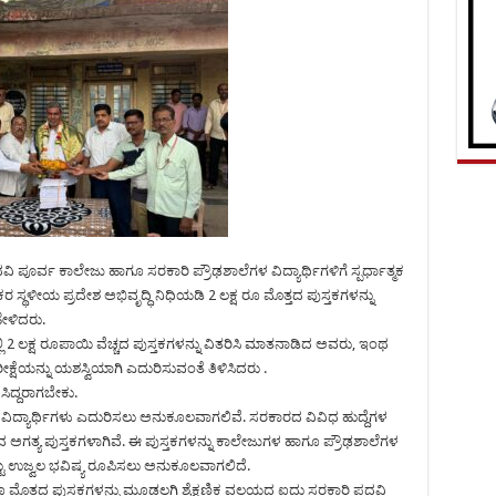
ರ್ವ ಕಾಲೇಜು ಹಾಗೂ ಸರಕಾರಿ ಪ್ರೌಢಶಾಲೆಗಳ ವಿದ್ಯಾರ್ಥಿಗಳಿಗೆ ಸ್ಪರ್ಧಾತ್ಮಕ
ರ ಸ್ಥಳೀಯ ಪ್ರದೇಶ ಅಭಿವೃದ್ಧಿ ನಿಧಿಯಡಿ 2 ಲಕ್ಷ ರೂ ಮೊತ್ತದ ಪುಸ್ತಕಗಳನ್ನು
ೇಳಿದರು.
್ಷ ರೂಪಾಯಿ ವೆಚ್ಚದ ಪುಸ್ತಕಗಳನ್ನು ವಿತರಿಸಿ ಮಾತನಾಡಿದ ಅವರು, ಇಂಥ
ೀಕ್ಷೆಯನ್ನು ಯಶಸ್ವಿಯಾಗಿ ಎದುರಿಸುವಂತೆ ತಿಳಿಸಿದರು .
ಸಿದ್ದರಾಗಬೇಕು.
ಯನ್ನು ವಿದ್ಯಾರ್ಥಿಗಳು ಎದುರಿಸಲು ಅನುಕೂಲವಾಗಲಿವೆ. ಸರಕಾರದ ವಿವಿಧ ಹುದ್ದೆಗಳ
ದ ಅಗತ್ಯ ಪುಸ್ತಕಗಳಾಗಿವೆ. ಈ ಪುಸ್ತಕಗಳನ್ನು ಕಾಲೇಜುಗಳ ಹಾಗೂ ಪ್ರೌಢಶಾಲೆಗಳ
ಟ್ಟು ಉಜ್ವಲ ಭವಿಷ್ಯ ರೂಪಿಸಲು ಅನುಕೂಲವಾಗಲಿದೆ.
 ಮೊತ್ತದ ಪುಸ್ತಕಗಳನ್ನು ಮೂಡಲಗಿ ಶೈಕ್ಷಣಿಕ ವಲಯದ ಐದು ಸರಕಾರಿ ಪದವಿ