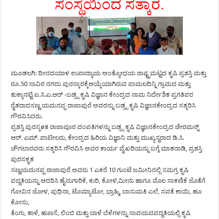
ಸಂಸ್ಥೆಯಿಂದ ಸತ್ಕಾರ.
ಮೂಡಲಗಿ: ದೀನದಯಾಳ ಉಪಾದ್ಯಾಯ ಅಂತ್ಯೋಧಯ ರಾಷ್ಟ್ರಮಟ್ಟದ ಕೃಷಿ ಪ್ರಶಸ್ತಿ ಮತ್ತು
ರೂ.50 ಸಾವಿರ ನಗದು ಪುರಸ್ಕಾರಕ್ಕೆಆಯ್ಕೆಯಾಗಿರುವ ಪಾಮಲದಿನ್ನಿ ಗ್ರಾಮದ ಮತ್ತು
ತುಕ್ಕಾನಟ್ಟಿ ಐ.ಸಿ.ಏ.ಆರ್ -ಬಡ್ರ್ಸ ಕೃಷಿ ವಿಜ್ಞಾನ ಕೇಂದ್ರದ ನಾಮ ನಿರ್ದೇಶಿತ ಪ್ರಗತಿಪರ
ರೈತರಾದಸಣ್ಣ ಯಮನಪ್ಪ ರಾಜಾಪುರೆ ಅವರನ್ನು ಬಡ್ರ್ಸ ಕೃಷಿ ವಿಜ್ಞಾನಕೇಂದ್ರದ ಸತ್ಕರಿಸಿ
ಗೌರವಿಸಿದರು.
ಪ್ರಶಸ್ತಿ ಪುರಸ್ಕøತ ರಾಜಾಪೂರ ದಂಪತಿಗಳನ್ನು ಬಡ್ರ್ಸ ಕೃಷಿ ವಿಜ್ಞಾನಕೇಂದ್ರದ ಚೇರಮನ್ನ್
ಆರ್. ಏಮ್. ಪಾಟೀಲರು, ಕೇಂದ್ರದ ಹಿರಿಯ ವಿಜ್ಞಾನಿ ಮತ್ತು ಮುಖ್ಯಸ್ಥರಾದ ಡಿ.ಸಿ.
ಚೌಗಲಾರವರು ಸತ್ಕರಿಸಿ ಗೌರವಿಸಿ ಅವರ ಕಾರ್ಯ ವೈಖರಿಯನ್ನು ಬಗ್ಗೆ ಮಾತನಾಡಿ, ಪ್ರಶಸ್ತಿ
ಪುರಸಕೃತ
ಸಣ್ಣಯಮನಪ್ಪ ರಾಜಾಪುರೆ ಅವರು 1 ಎಕರೆ 10 ಗುಂಟೆ ಜಮೀನಿನಲ್ಲಿ ಸಮಗ್ರ ಕೃಷಿ
ಪದ್ದತಿಯನ್ನು ಆದರಿಸಿ ಹೈನುಗಾರಿಕೆ, ಕುರಿ, ಕೋಳಿ,ಮೀನು ಹಾಗೂ ಮೊಲ ಸಾಕಣಿಕೆ ಜೊತೆಗೆ
ಗೋವಿನ ಜೋಳ, ಪುಧಿನಾ, ಟೊಮ್ಯಾಟೋ, ಭ್ರಾಹ್ಮಿ, ಬಾಸುಮತಿ ಎಲೆ, ಸವತೆ ಕಾಯಿ, ಹೂ
ಕೋಸು,
ತೆಂಗು, ತಾಳೆ, ಹುಣಸೆ, ಲಿಂಬಿ ಮತ್ತು ಬಾಳೆ ಬೆಳೆಗಳನ್ನು ಸಾವಯವಪದ್ದತಿಯಲ್ಲಿ ಕೃಷಿ