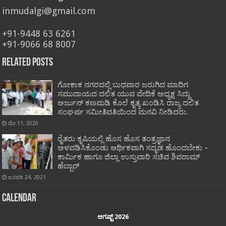
inmudalgi@gmail.com
+91-9448 63 6261
+91-9066 68 8007
Related Posts
ಗೋಕಾಕ ನಗರದಲ್ಲಿ ಬುಧವಾರ ಜರುಗಿದ ಮಾದಿಗ
ಸಮುದಾಯದ ದಲಿತ ಯುವ ವೇದಿಕೆ ಅಧ್ಯಕ್ಷ ಸಿದ್ದು
ಅರ್ಜುನ್ ಕಣಮಡಿ ಕೊಲೆ ಕೃತ್ಯ ಖಂಡಿಸಿ ರಾಜ್ಯ ದಲಿತ
ಸಂಘರ್ಷ ಸಮೀತಿವತಿಯಿಂದ ಮನವಿ ನೀಡಿದರು.
ಮೇ 11, 2020
ರೈತರು ಕೃಷಿಯಲ್ಲಿ ಹೊಸ ಹೊಸ ತಂತ್ರಜ್ಞಾನ
ಅಳವಡಿಸಿಕೊಂಡು ಆರ್ಥಿಕವಾಗಿ ಸದೃಡ ಹೊಂದಬೇಕು –
ಕಾರ್ಮಿಕ ಹಾಗೂ ಜಿಲ್ಲಾ ಉಸ್ತುವಾರಿ ಸಚಿವ ಶಿವರಾಮ್
ಹೆಬ್ಬಾರ್
ಜನವರಿ 24, 2021
Calendar
ಆಗಷ್ಟ್ 2026