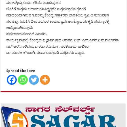
ಮಾಡುತ್ತಿದ್ದು ಖರ್ಚು ಕಡಿಮೆ ಮಾಡುವುದರ
ಜೊತೆಗೆ ಉತ್ತಮ ಆಧಾಯಗಳಿಸಿದ್ದಲ್ಲದೇ ಸುತ್ತಮುತ್ತಲಿನ ರೈತರಿಗೆ
ಮಾದರಿಯಾಗಿರುವ ಇವರನ್ನು ಕೇಂದ್ರ ಸರ್ಕಾರದ ಭಾರತೀಯ ಕೃಷಿ ಅನುಸಂಧಾನ
ಪರಷತ್ತು ಗುರುತಿಸಿ ದೀನದಯಾಳ ಉಪಾದ್ಯಾಯ ಅಂತ್ಯೋಧಯ ಕೃಷಿ ಪುರಸ್ಕಾರಕ್ಕೆ
ಆಯ್ಕೆಯಾಗಿರುವುದು
ಹರ್ಷದಾಯಕವಾಗಿದೆ ಎಂದರು.
ಕಾರ್ಯಕ್ರಮದಲ್ಲಿ ಕೇಂದ್ರದ ವಿಜ್ಞಾನಿಗಳಾದ ಆದರ್ಶ. ಎಚ್. ಎಸ್,ಎಮ್.ಎನ್.ಮಲಾವಡಿ,
ಎನ್.ಆರ್.ಸಾಲಿಮಠ, ಎಸ್.ಎಸ್.ಶರ್ಮಾ, ಪರಶುರಾಮ ಪಾಟೀಲ,
ಡಾ. ಸೂರಜ ಕೌಜಲಗಿ, ರೇಖಾ ಖಾರಭಾರಿ ಮತ್ತಿತರರು ಇದ್ದರು.
Spread the love