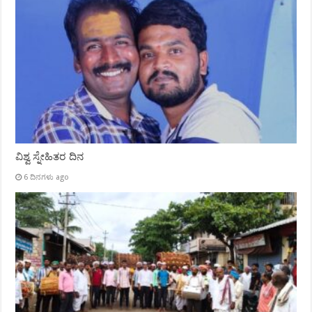
ವಿಶ್ವ ಸ್ನೇಹಿತರ ದಿನ
6 ದಿನಗಳು ago