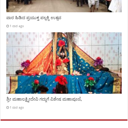
ವಾರ ಹಿಡಿದ ಪ್ರಯುಕ್ತ ಪಲ್ಲಕ್ಕಿ ಉತ್ಸವ
1 ವಾರ ago
ಶ್ರೀ ಮಹಾಲಕ್ಷ್ಮೀದೇವಿ ಗದ್ಗುಗೆ ವಿಶೇಷ ಮಹಾಪೂಜೆ,
1 ವಾರ ago