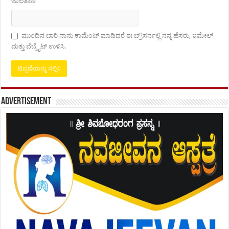
ಜಾಲತಾಣ
ಮುಂದಿನ ಬಾರಿ ನಾನು ಕಾಮೆಂಟ್ ಮಾಡಿದರೆ ಈ ಬ್ರೌಸರ್ನಲ್ಲಿ ನನ್ನ ಹೆಸರು, ಇಮೇಲ್
ಮತ್ತು ವೆಬ್ಸೈಟ್ ಉಳಿಸಿ.
Advertisement