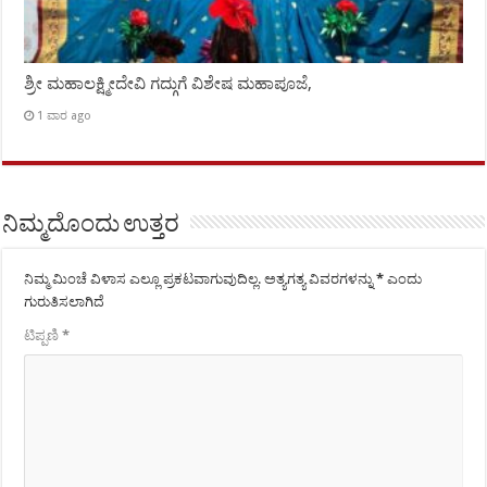
ಶ್ರೀ ಮಹಾಲಕ್ಷ್ಮೀದೇವಿ ಗದ್ಗುಗೆ ವಿಶೇಷ ಮಹಾಪೂಜೆ,
1 ವಾರ ago
ನಿಮ್ಮದೊಂದು ಉತ್ತರ
ನಿಮ್ಮ ಮಿಂಚೆ ವಿಳಾಸ ಎಲ್ಲೂ ಪ್ರಕಟವಾಗುವುದಿಲ್ಲ.
ಅತ್ಯಗತ್ಯ ವಿವರಗಳನ್ನು
*
ಎಂದು
ಗುರುತಿಸಲಾಗಿದೆ
ಟಿಪ್ಪಣಿ
*