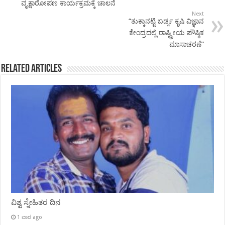
ವೃಕ್ಷಾರೋಪಣ ಕಾರ್ಯಕ್ರಮಕ್ಕೆ ಚಾಲನೆ
Next
“ತುಕ್ಕಾನಟ್ಟಿ ಬರ್ಡ್ಸ ಕೃಷಿ ವಿಜ್ಞಾನ
ಕೇಂದ್ರದಲ್ಲಿ ರಾಷ್ಟ್ರೀಯ ಪೌಷ್ಠಿಕ
ಮಾಸಾಚರಣೆ”
Related Articles
ವಿಶ್ವ ಸ್ನೇಹಿತರ ದಿನ
1 ವಾರ ago