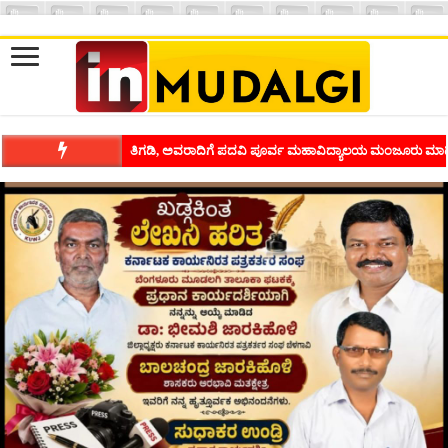
ಶಿವಾಪುರದಲ್ಲಿ ಕವಿಗೋಷ್ಠಿಯ ಸಂಭ್ರಮ ಭಾವನೆಗಳನ್ನು ಕಟ್ಟಿಕೊಡುವ ಕಲೆಗ