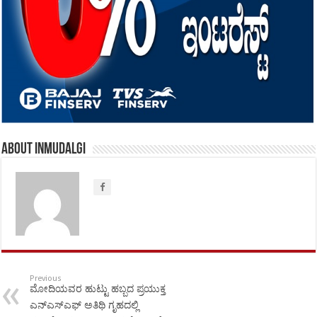
About inmudalgi
Previous
ಮೋದಿಯವರ ಹುಟ್ಟು ಹಬ್ಬದ ಪ್ರಯುಕ್ತ
ಎನ್‍ಎಸ್‍ಎಫ್ ಅತಿಥಿ ಗೃಹದಲ್ಲಿ