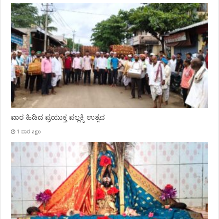
ವಾರ ಹಿಡಿದ ಪ್ರಯುಕ್ತ ಪಲ್ಲಕ್ಕಿ ಉತ್ಸವ
1 ವಾರ ago