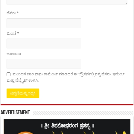
ಹೆಸರು
*
ಮಿಂಚೆ
*
ಜಾಲತಾಣ
ಮುಂದಿನ ಬಾರಿ ನಾನು ಕಾಮೆಂಟ್ ಮಾಡಿದರೆ ಈ ಬ್ರೌಸರ್ನಲ್ಲಿ ನನ್ನ ಹೆಸರು, ಇಮೇಲ್
ಮತ್ತು ವೆಬ್ಸೈಟ್ ಉಳಿಸಿ.
Advertisement