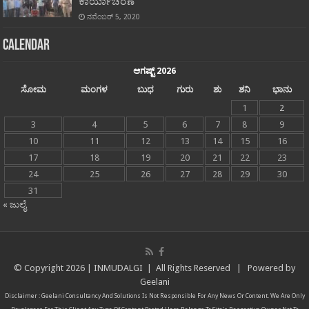
ಕಾರ್ಯಾಚರಣೆ
ನವೆಂಬರ್ 5, 2020
Calendar
ಆಗಷ್ಟ್ 2026
ಸೋಮ
ಮಂಗಳ
ಬುಧ
ಗುರು
ಶು
ಶನಿ
ಭಾನು
1
2
3
4
5
6
7
8
9
10
11
12
13
14
15
16
17
18
19
20
21
22
23
24
25
26
27
28
29
30
31
« ಜುಲೈ
© Copyright
2026 |
INMUDALGI
| All Rights Reserved | Powered by
Geelani
Disclaimer :
Geelani Consultancy And Solutions
Is Not Responsible For Any News Or Content. We Are Only