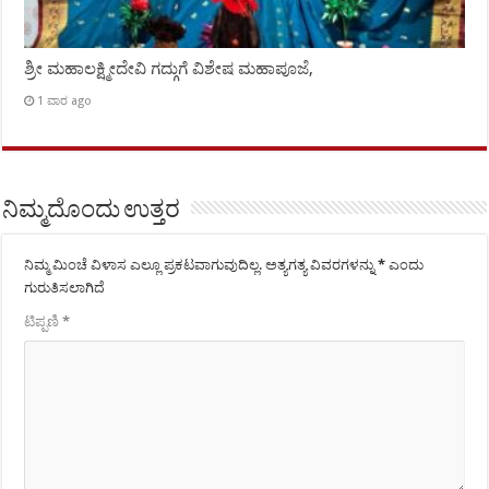
ಶ್ರೀ ಮಹಾಲಕ್ಷ್ಮೀದೇವಿ ಗದ್ಗುಗೆ ವಿಶೇಷ ಮಹಾಪೂಜೆ,
1 ವಾರ ago
ನಿಮ್ಮದೊಂದು ಉತ್ತರ
ನಿಮ್ಮ ಮಿಂಚೆ ವಿಳಾಸ ಎಲ್ಲೂ ಪ್ರಕಟವಾಗುವುದಿಲ್ಲ.
ಅತ್ಯಗತ್ಯ ವಿವರಗಳನ್ನು
*
ಎಂದು
ಗುರುತಿಸಲಾಗಿದೆ
ಟಿಪ್ಪಣಿ
*