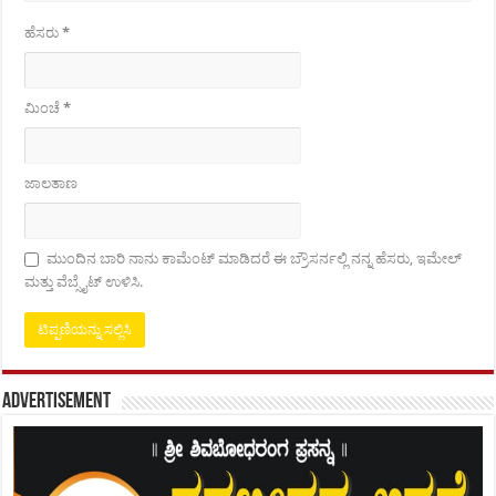
ಹೆಸರು
*
ಮಿಂಚೆ
*
ಜಾಲತಾಣ
ಮುಂದಿನ ಬಾರಿ ನಾನು ಕಾಮೆಂಟ್ ಮಾಡಿದರೆ ಈ ಬ್ರೌಸರ್ನಲ್ಲಿ ನನ್ನ ಹೆಸರು, ಇಮೇಲ್
ಮತ್ತು ವೆಬ್ಸೈಟ್ ಉಳಿಸಿ.
Advertisement