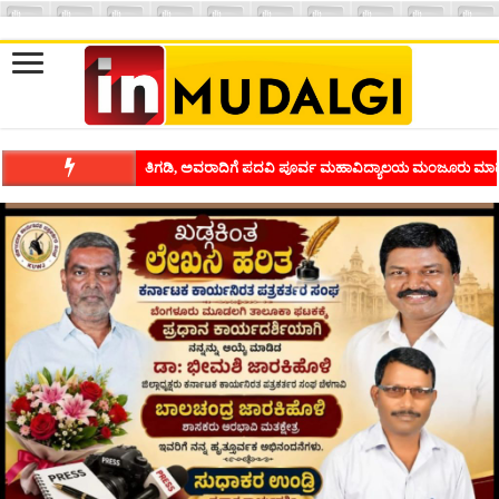
ಶಿವಾಪುರದಲ್ಲಿ ಕವಿಗೋಷ್ಠಿಯ ಸಂಭ್ರಮ ಭಾವನೆಗಳನ್ನು ಕಟ್ಟಿಕೊಡುವ ಕಲೆಗ