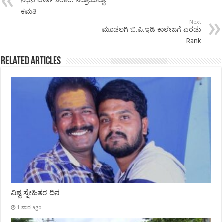
ಕಮತಿ
Next
ಮೂಡಲಗಿ ಬಿ.ಪಿ.ಇಡಿ ಕಾಲೇಜಗೆ ಎರಡು
Rank
Related Articles
ವಿಶ್ವ ಸ್ನೇಹಿತರ ದಿನ
1 ವಾರ ago