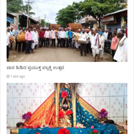
ವಾರ ಹಿಡಿದ ಪ್ರಯುಕ್ತ ಪಲ್ಲಕ್ಕಿ ಉತ್ಸವ
1 ವಾರ ago