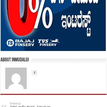
About inmudalgi
Previous
ನಿಧನ ವಾರ್ತೆ ಶಂಕರ. ಸಿದ್ರಾಯಪ್ಪಾ.