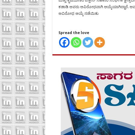
ಮತ್ತು ಕೃಷಿಯೇತರ ಪತ್ತೀನ್ ಸಹಕಾರಿ ಸಂಘಗಳ ಕ್ಷೇತ್ರದ
ಕಡಾಡಿ ಅವರು ಅವಿರೋಧವಾಗಿ ಆಯ್ಕೆಯಾಗಿದ್ದಾರೆ. ಅವರ ಪ್
ಅವಿರೋಧ ಆಯ್ಕೆ ನಡೆಯಿತು
Spread the love