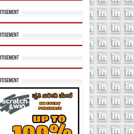
rtisement
rtisement
rtisement
rtisement