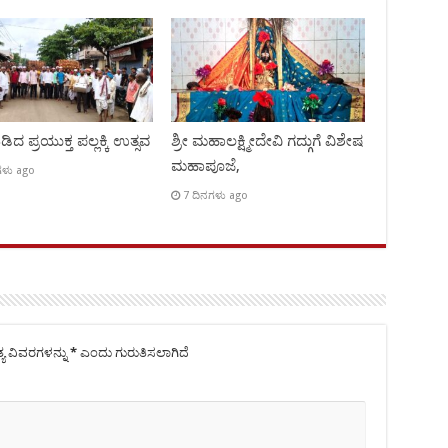
ಿದ ಪ್ರಯುಕ್ತ ಪಲ್ಲಕ್ಕಿ ಉತ್ಸವ
ಶ್ರೀ ಮಹಾಲಕ್ಷ್ಮೀದೇವಿ ಗದ್ಗುಗೆ ವಿಶೇಷ
ಮಹಾಪೂಜೆ,
ಗಳು ago
7 ದಿನಗಳು ago
್ಯ ವಿವರಗಳನ್ನು
*
ಎಂದು ಗುರುತಿಸಲಾಗಿದೆ