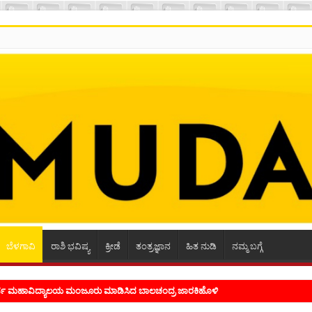
ಬೆಳಗಾವಿ
ರಾಶಿ ಭವಿಷ್ಯ
ಕ್ರೀಡೆ
ತಂತ್ರಜ್ಞಾನ
ಹಿತ ನುಡಿ
ನಮ್ಮ ಬಗ್ಗೆ
ಭ್ರಮ ಭಾವನೆಗಳನ್ನು ಕಟ್ಟಿಕೊಡುವ ಕಲೆಗಾರಿಕೆ ಕವಿಗೆ ಇರಬೇಕು- ಸಾಹಿತಿ ಸಿದ್ರಾಮ್ ದ್ಯಾಗಾನಟ್ಟಿ