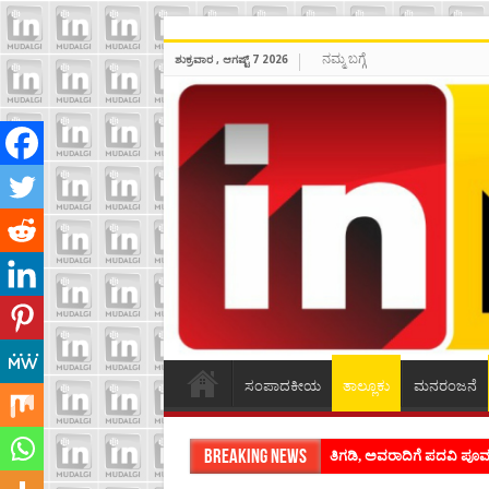
ನಮ್ಮ ಬಗ್ಗೆ
ಶುಕ್ರವಾರ , ಆಗಷ್ಟ್ 7 2026
ಸಂಪಾದಕೀಯ
ತಾಲ್ಲೂಕು
ಮನರಂಜನೆ
Breaking News
ಶಿವಾಪುರದಲ್ಲಿ ಕವಿಗೋಷ್ಠಿಯ ಸಂ