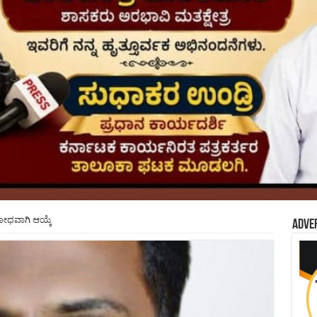
ಧವಾಗಿ ಆಯ್ಕೆ
Adve