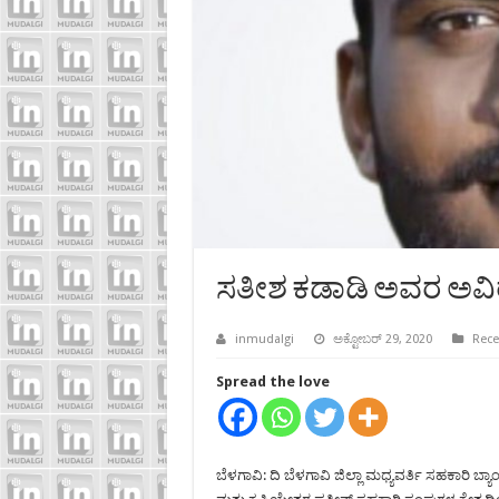
ಸತೀಶ ಕಡಾಡಿ ಅವರ ಅವಿ
inmudalgi
ಅಕ್ಟೋಬರ್ 29, 2020
Rece
Spread the love
ಬೆಳಗಾವಿ: ದಿ ಬೆಳಗಾವಿ ಜಿಲ್ಲಾ ಮಧ್ಯವರ್ತಿ ಸಹಕಾರಿ