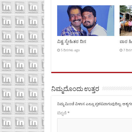
ವಿಶ್ವ ಸ್ನೇಹಿತರ ದಿನ
ವಾರ ಹಿಡ
5 ದಿನಗಳು ago
7 ದಿನ
ನಿಮ್ಮದೊಂದು ಉತ್ತರ
ನಿಮ್ಮ ಮಿಂಚೆ ವಿಳಾಸ ಎಲ್ಲೂ ಪ್ರಕಟವಾಗುವುದಿಲ್ಲ.
ಅತ್ಯಗತ
ಟಿಪ್ಪಣಿ
*