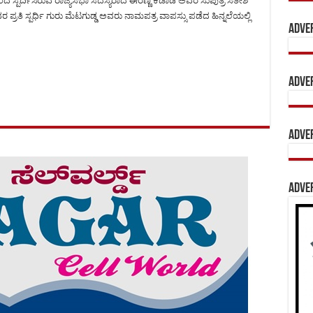
ಿಂದ ಸ್ಪರ್ದಿಸಿರುವ ರಾಜ್ಯಸಭಾ ಸದಸ್ಯರಾದ ಈರಣ್ಣ ಕಡಾಡಿ ಅವರ ಸುಪುತ್ರ ಸತೀಶ
ರತಿ ಸ್ಪರ್ಧಿ ಗುರು ಮೆಟಗುಡ್ಡ ಅವರು ನಾಮಪತ್ರ ವಾಪಸ್ಸು ಪಡೆದ ಹಿನ್ನಲೆಯಲ್ಲಿ
Adve
Adve
Adve
Adve