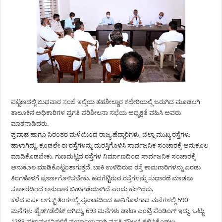
ಪಟ್ಟಣದಲ್ಲಿ ಬುಧವಾರ ಸಂಜೆ ಇಲ್ಲಿಯ ತಹಶೀಲ್ದಾರ ಕಛೇರಿಯಲ್ಲಿ ಜರುಗಿದ ಮೂಡಲಗಿ
ತಾಲೂಕಿನ ಅಧಿಕಾರಿಗಳ ಪ್ರಗತಿ ಪರಿಶೀಲನಾ ಸಭೆಯ ಅಧ್ಯಕ್ಷತೆ ವಹಿಸಿ ಅವರು
ಮಾತನಾಡಿದರು.
ಪ್ರವಾಹ ಹಾಗೂ ನಿರಂತರ ಮಳೆಯಿಂದ ರಾಜ್ಯ ಹೆದ್ದಾರಿಗಳು, ಜಿಲ್ಲಾ ಮುಖ್ಯ ರಸ್ತೆಗಳು
ಹಾಳಾಗಿದ್ದು, ಕೂಡಲೇ ಈ ರಸ್ತೆಗಳನ್ನು ದುರಸ್ತಿಗೊಳಿಸಿ ಸಾರ್ವಜನಿಕ ಸಂಚಾರಕ್ಕೆ ಅನುಕೂಲ
ಮಾಡಿಕೊಡಬೇಕು. ಗುಣಮಟ್ಟದ ರಸ್ತೆಗಳ ನಿರ್ಮಾಣದಿಂದ ಸಾರ್ವಜನಿಕ ಸಂಚಾರಕ್ಕೆ
ಅನುಕೂಲ ಮಾಡಿಕೊಟ್ಟಂತಾಗುತ್ತದೆ. ಬಾಕಿ ಉಳಿದಿರುವ ರಸ್ತೆ ಕಾಮಗಾರಿಗಳನ್ನು ಎರಡು
ತಿಂಗಳೊಳಗೆ ಪೂರ್ಣಗೊಳಿಸಬೇಕು. ಹದಗೆಟ್ಟಿರುವ ರಸ್ತೆಗಳನ್ನು ಸುಧಾರಣೆ ಮಾಡಲು
ಸರ್ಕಾರದಿಂದ ಅನುದಾನ ಬಿಡುಗಡೆಯಾಗಿದೆ ಎಂದು ಹೇಳಿದರು.
ಕಳೆದ ವರ್ಷ ಅಗಸ್ಟ್ ತಿಂಗಳಲ್ಲಿ ಪ್ರವಾಹದಿಂದ ಹಾನಿಗೊಳಗಾದ ಮನೆಗಳಲ್ಲಿ 590
ಮನೆಗಳು ಹೈಡ್/ಡೆಲಿಟ್ ಆಗಿದ್ದು, 693 ಮನೆಗಳು ಡಾಟಾ ಎಂಟ್ರಿ ಪೆಂಡಿಂಗ್ ಇದ್ದು, ಒಟ್ಟು
1283 ಫಲಾನುಭವಿಗಳಿಗೆ ಪರ್ಯಾಯವಾಗಿ ವಸತಿ ಸೌಲಭ್ಯ ಕಲ್ಪಿಸಿಕೊಡಲು