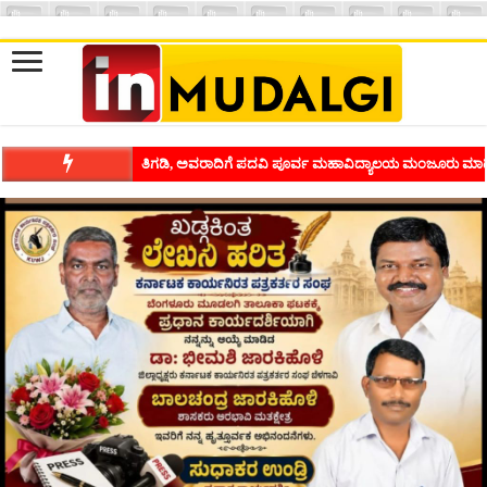
ಶಿವಾಪುರದಲ್ಲಿ ಕವಿಗೋಷ್ಠಿಯ ಸಂಭ್ರಮ ಭಾವನೆಗಳನ್ನು ಕಟ್ಟಿಕೊಡುವ ಕಲೆಗ