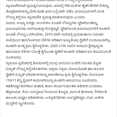
ಪ್ರಾಮಾಣಿಕವಾಗಿ ಪ್ರಯತ್ನಿಸಲಾಗುವುದು. ಇದರಲ್ಲಿ 590 ಮನೆಗಳ ಹೈಡ್/ಡೆಲಿಟ್ ಸೇರಿದ್ದು
ಜಿಲ್ಲಾಧಿಕಾರಿಗಳನ್ನು ಭೇಟಿ ಮಾಡಿ ಇದರ ಬಗ್ಗೆ ಚರ್ಚೆ ನಡೆಸಿ, ಫಲಾನುಭವಿಗಳಿಗೆ ವಸತಿ
ಸೌಲಭ್ಯ ಕಲ್ಪಿಸಲು ಪ್ರಾಮಾಣಿಕ ಪ್ರಯತ್ನ ಮಾಡಲಾಗುವುದು ಎಂದರು.
ವಿಧವಾ, ಸಂಧ್ಯಾ ಸುರಕ್ಷಾ, ಅಂಗವಿಕಲ ಪಿಂಚಣಿ ಸೌಲಭ್ಯಗಳು ಸ್ಥಗಿತಗೊಂಡಿದ್ದು,
ಫಲಾನುಭವಿಗಳು ಅಲೇದಾಡುತ್ತ ಬೇಸತ್ತಿದ್ದಾರೆ. ಸ್ಥಗಿತಗೊಂಡ ಫಲಾನುಭವಿಗಳಿಗೆ ಕೂಡಲೇ
ಪಿಂಚಣಿ ಸೌಲಭ್ಯ ಒದಗಿಸಬೇಕು. 2019-20ನೇ ಸಾಲಿನಲ್ಲಿ ಪ್ರವಾಹ ಹಾಗೂ ನಿರಂತರ
ಮಳೆಯಿಂದ ಹಾನಿಗೊಳಗಾದ ಬೆಳೆಗಳ ಪರಿಹಾರ ಇನ್ನೂ ಕೆಲವು ರೈತರಿಗೆ ಸಂದಾಯವಾಗಿಲ್ಲ.
ಕೂಡಲೇ ಅಗತ್ಯ ಕ್ರಮ ಕೈಗೊಳ್ಳಬೇಕು. 2020-21ನೇ ಸಾಲಿನ ಅರಭಾವಿ ಕ್ಷೇತ್ರಾದ್ಯಂತ
ಹಾನಿಯಾದ ಬೆಳೆಗಳ ಸಮೀಕ್ಷೆ ಕೈಗೊಂಡು ರೈತರಿಗೆ ಕೂಡಲೇ ಪರಿಹಾರ ಧನ ತಲುಪಿಸುವಂತೆ
ಸೂಚಿಸಿದರು.
ಗ್ರಾಮೀಣ ಪ್ರದೇಶದಲ್ಲಿ ತೋಟಗಳಲ್ಲಿ ಗುಂಪು ವಾಸಿಸುವ ಜನರಿಗೆ ನಿರಂತರ ಜ್ಯೋತಿ
ವಿದ್ಯುತ್ ಸೌಲಭ್ಯ ಕಲ್ಪಿಸಿಕೊಡಬೇಕು. ಅಕ್ರಮ-ಸಕ್ರಮ ಯೋಜನೆಯಡಿ ಹಣ ತುಂಬಿದ
ರೈತರಿಗೆ ವಿದ್ಯುತ್ ಪರಿವರ್ತಕಗಳನ್ನು ಅಳವಡಿಸಲು ಕ್ರಮ ಕೈಗೊಳ್ಳಬೇಕು. ಗೋಸಬಾಳ
110/11 ಕೆವ್ಹಿ ಸ್ಟೇಷನ್ ಕಾಮಗಾರಿಯನ್ನು ಕೂಡಲೇ ಆರಂಭಿಸಲು ಸೂಚಿಸಿದರು.
ತಹಶೀಲ್ದಾರ ದಿಲ್‍ಶಾದ ಮಹಾತ, ತಾಪಂ ಕಾರ್ಯನಿರ್ವಾಹಕ ಅಧಿಕಾರಿ ಬಸವರಾಜ
ಹೆಗ್ಗನಾಯಿಕ, ಜಿಪಂ ಸದಸ್ಯರಾದ ಗೋವಿಂದ ಕೊಪ್ಪದ, ವಾಸಂತಿ ತೇರದಾಳ, ಸೇರಿದಂತೆ
ತಾಲೂಕು ಮಟ್ಟದ ಅಧಿಕಾರಿಗಳು, ಜನಪ್ರತಿನಿಧಿಗಳು ಉಪಸ್ಥಿತರಿದ್ದರು. ಬಿಇಓ ಅಜೀತ
ಮನ್ನಿಕೇರಿ ಸ್ವಾಗತಿಸಿದರು.