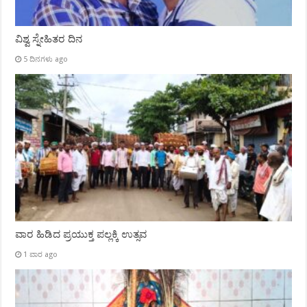
ವಿಶ್ವ ಸ್ನೇಹಿತರ ದಿನ
5 ದಿನಗಳು ago
ವಾರ ಹಿಡಿದ ಪ್ರಯುಕ್ತ ಪಲ್ಲಕ್ಕಿ ಉತ್ಸವ
1 ವಾರ ago