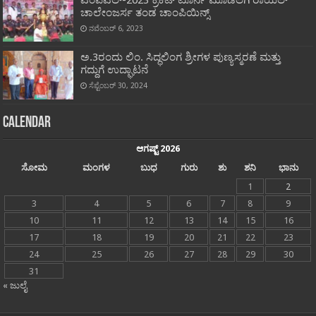
ಎಂಪಿಎಲ್-2023 ಕ್ರಿಕೆಟ್ ಟೂರ್ನಿ ಮೂಡಲಗಿ ರಾಯಲ್
ಚಾಲೇಂಜರ್ಸ ತಂಡ ಚಾಂಪಿಯಿನ್ಸ್
ನವೆಂಬರ್ 6, 2023
ಅ.3ರಂದು ಲಿಂ. ಸಿದ್ಧಲಿಂಗ ಶ್ರೀಗಳ ಪುಣ್ಯಸ್ಮರಣೆ ಮತ್ತು
ಗದ್ದುಗೆ ಉದ್ಘಾಟನೆ
ಸೆಪ್ಟೆಂಬರ್ 30, 2024
Calendar
ಆಗಷ್ಟ್ 2026
ಸೋಮ
ಮಂಗಳ
ಬುಧ
ಗುರು
ಶು
ಶನಿ
ಭಾನು
1
2
3
4
5
6
7
8
9
10
11
12
13
14
15
16
17
18
19
20
21
22
23
24
25
26
27
28
29
30
31
« ಜುಲೈ