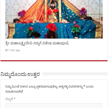
ಶ್ರೀ ಮಹಾಲಕ್ಷ್ಮೀದೇವಿ ಗದ್ಗುಗೆ ವಿಶೇಷ ಮಹಾಪೂಜೆ,
1 ವಾರ ago
ನಿಮ್ಮದೊಂದು ಉತ್ತರ
ನಿಮ್ಮ ಮಿಂಚೆ ವಿಳಾಸ ಎಲ್ಲೂ ಪ್ರಕಟವಾಗುವುದಿಲ್ಲ.
ಅತ್ಯಗತ್ಯ ವಿವರಗಳನ್ನು
*
ಎಂದು
ಗುರುತಿಸಲಾಗಿದೆ
ಟಿಪ್ಪಣಿ
*