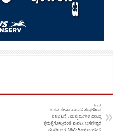
Next
ಬಸವ ಸೇವಾ ಯುವಕ ಸಂಘದಿಂದ
ಪತ್ರಿಭಟನೆ , ದುಷ್ಕರ್ಮಿಗಳ ವಿರುದ್ದ
ಕ್ರಮಕೈಗೊಳ್ಳುವಂತೆ ಮನವಿ, ಬಸವೇಶ್ವರ
ಮೂರ್ತಿ ಭಗ್ನ ಕಿಡಿಗೇಡಿಗಳ ಬಂಧನಕ್ಕೆ