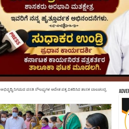
ಿವೃದ್ಧಿ ನಿಗಮದ ವಸತಿ ಸೌಲಭ್ಯಗಳ ಆದೇಶ ಪತ್ರ ವಿತರಿಸಿದ ಶಾಸಕ ಬಾಲಚಂದ್ರ
Adve