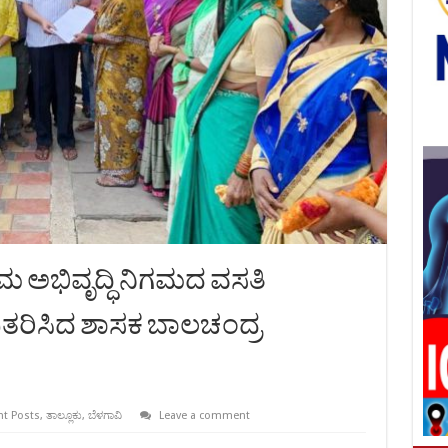
ಅಭಿವೃದ್ಧಿ ನಿಗಮದ ವಸತಿ
ಿತರಿಸಿದ ಶಾಸಕ ಬಾಲಚಂದ್ರ
nt Posts
,
ತಾಲ್ಲೂಕು
,
ಬೆಳಗಾವಿ
Leave a comment