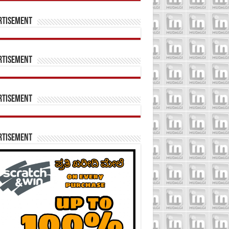
rtisement
rtisement
rtisement
rtisement