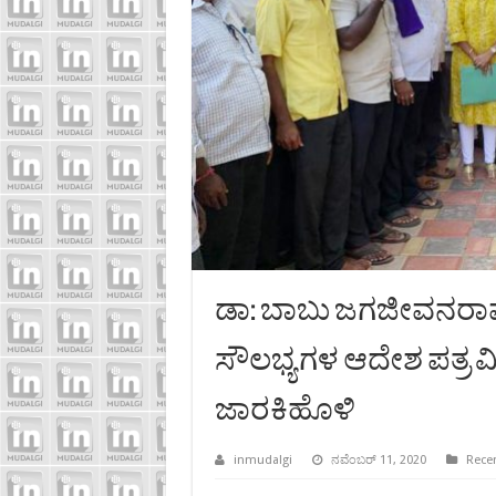
ಡಾ: ಬಾಬು ಜಗಜೀವನರಾಮ 
ಸೌಲಭ್ಯಗಳ ಆದೇಶ ಪತ್ರ ವ
ಜಾರಕಿಹೊಳಿ
inmudalgi
ನವೆಂಬರ್ 11, 2020
Rece