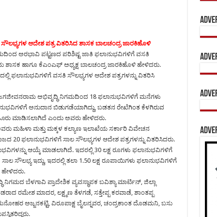
Adve
ಸೌಲಭ್ಯಗಳ ಆದೇಶ ಪತ್ರ ವಿತರಿಸಿದ ಶಾಸಕ ಬಾಲಚಂದ್ರ ಜಾರಕಿಹೊಳಿ
ಿಂದ ಅರಭಾವಿ ಪಟ್ಟಣದ ಪರಿಶಿಷ್ಟ ಜಾತಿ ಫಲಾನುಭವಿಗಳಿಗೆ ವಸತಿ
Adve
ಂದು ಶಾಸಕ ಹಾಗೂ ಕೆಎಂಎಫ್ ಅಧ್ಯಕ್ಷ ಬಾಲಚಂದ್ರ ಜಾರಕಿಹೊಳಿ ಹೇಳಿದರು.
ಲಿ ಫಲಾನುಭವಿಗಳಿಗೆ ವಸತಿ ಸೌಲಭ್ಯಗಳ ಆದೇಶ ಪತ್ರಗಳನ್ನು ವಿತರಿಸಿ
Adve
ಬು ಜಗಜೀವನರಾಮ ಅಭಿವೃದ್ಧಿ ನಿಗಮದಿಂದ 18 ಫಲಾನುಭವಿಗಳಿಗೆ ಮನೆಗಳು
ನುಭವಿಗಳಿಗೆ ಅನುದಾನ ಬಿಡುಗಡೆಯಾಗಿದ್ದು, ಬಡತನ ರೇಖೆಗಿಂತ ಕೆಳಗಿರುವ
ಂಜೂರು ಮಾಡಿಸಲಾಗಿದೆ ಎಂದು ಅವರು ಹೇಳಿದರು.
ವರು ಮಹಿಳಾ ಮತ್ತು ಮಕ್ಕಳ ಕಲ್ಯಾಣ ಇಲಾಖೆಯ ಸರ್ಕಾರಿ ವಿವೇಚನ
Adve
20 ಫಲಾನುಭವಿಗಳಿಗೆ ಸಾಲ ಸೌಲಭ್ಯಗಳ ಆದೇಶ ಪತ್ರಗಳನ್ನು ವಿತರಿಸಿದರು.
ುಭವಿಗಳನ್ನು ಆಯ್ಕೆ ಮಾಡಲಾಗಿದೆ. ಇದರಲ್ಲಿ 30 ಲಕ್ಷ ರೂಗಳು ಫಲಾನುಭವಿಗಳಿಗೆ
 ಸಾಲ ಸೌಲಭ್ಯ ಇದ್ದು, ಇದರಲ್ಲಿ ತಲಾ 1.50 ಲಕ್ಷ ರೂಪಾಯಿಗಳು ಫಲಾನುಭವಿಗಳಿಗೆ
 ಹೇಳಿದರು.
ಗಮದ ಬೆಳಗಾವಿ ಪ್ರಾದೇಶಿಕ ವ್ಯವಸ್ಥಾಪಕ ಬವಿಶ್ಯಾ ಮಾರ್ಟಿನ್, ಜಿಲ್ಲಾ
ಮೇಶ ಮಾದರ, ಲಕ್ಷ್ಮಣ ತೆಳಗಡೆ, ಸತ್ತೇಪ್ಪ ಕರವಾಡೆ, ಶಾಂತಪ್ಪ
ನೋಹರ ಅಜ್ಜನಕಟ್ಟಿ, ವಿರೂಪಾಕ್ಷ ಬೈಲನ್ನವರ, ಚಂದ್ರಕಾಂತ ದೊಡಮನಿ, ಬಸು
ಿತರಿದ್ದರು.