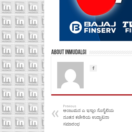
About inmudalgi
Previous
ಅಂಜುಮನ ಎ ಇಸ್ಲಾಂ ಸೊಸೈಟಿಯ
ನೂತನ ಕಚೇರಿಯ ಉದ್ಘಾಟನಾ
ಸಮಾರಂಭ