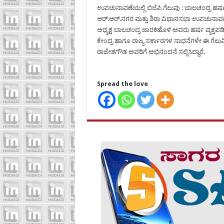
ಉಪಚುನಾವಣೆಯಲ್ಲಿ ಬಿಜೆಪಿ ಗೆಲುವು : ಬಾಲಚಂದ್ರ ಹರ್
ಆರ್.ಆರ್.ನಗರ ಮತ್ತು ಶಿರಾ ವಿಧಾನಸಭಾ ಉಪಚುನಾವಣೆಯಲ್
ಅಧ್ಯಕ್ಷ ಬಾಲಚಂದ್ರ ಜಾರಕಿಹೊಳಿ ಅವರು ಹರ್ಷ ವ್ಯಕ್ತಪಡಿಸಿ
ಕೇಂದ್ರ ಹಾಗೂ ರಾಜ್ಯ ಸರ್ಕಾರಗಳ ಸಾಧನೆಗಳೇ ಈ ಗೆಲುವಿ
ರಾಜೇಶಗೌಡ ಅವರಿಗೆ ಅಭಿನಂದನೆ ಸಲ್ಲಿಸಿದ್ದಾರೆ.
Spread the love