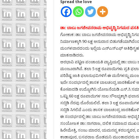
Spread the love
ಡಾ: ಬಾಬು ಜಗಜೀವನರಾಮ ಅಭಿವೃದ್ಧಿ ನಿಗಮದ ವಸತಿ 
ಗೋಕಾಕ: ಡಾ: ಬಾಬು ಜಗಜೀವನರಾಮ ಅಭಿವೃದ್ಧಿ ನಿಗಮದ
ನಿರ್ಮಾಣಕ್ಕಾಗಿ 90 ಲಕ್ಷ ಅನುದಾನ ಬಿಡುಗಡೆಯಾಗಿದೆ
ಮಂಗಳವಾರದಂದು ಇಲ್ಲಿಯ ಎನ್‍ಎಸ್‍ಎಫ್ ಅತಿಥಿಗೃಹದಲ್
ಮಾತನಾಡಿದರು.
ಅರಭಾವಿ ಪಟ್ಟಣ ಪಂಚಾಯತಿ ವ್ಯಾಪ್ತಿಯಲ್ಲಿ ಡಾ: ಬಾ
ಮಂಜೂರಾಗಿವೆ. ತಲಾ 5 ಲಕ್ಷ ರೂಪಾಯಿಗಳು ಪ್ರತಿ ಫಲಾ
ಪರಿಶಿಷ್ಟ ಜಾತಿ ಫಲಾನುಭವಿಗಳಿಗೆ ಈ ಮನೆಗಳನ್ನು ಮ
ಇದೇ ಸಂದರ್ಭದಲ್ಲಿ ಶಾಸಕ ಬಾಲಚಂದ್ರ ಜಾರಕಿಹೊಳಿ ಅ
ಕೋಟಾದಡಿ ಉದ್ಯೋಗಿನಿ ಯೋಜನೆಯಡಿ ಎಸ್.ಸಿ ಸಮಾಜದ 
ಒಟ್ಟು 60 ಲಕ್ಷ ರೂಪಾಯಿಗಳ ಸಾಲ ಸೌಲಭ್ಯಕ್ಕಾಗಿ ಫಲಾನ
ಸಬ್ಸಿಡಿ ನೆರವು ದೊರೆಯಲಿದೆ. ತಲಾ 3 ಲಕ್ಷ ರೂಪಾಯಿಗಳ
ಸಬ್ಸಿಡಿ ಸಿಗಲಿವೆ ಎಂದು ಶಾಸಕ ಬಾಲಚಂದ್ರ ಜಾರಕಿಹೊಳಿ
ಈ ಸಂದರ್ಭದಲ್ಲಿ ಡಾ: ಬಾಬು ಜಗಜೀವನರಾಮ ಅಭಿವೃದ್ಧಿ ನಿ
ಸಂಯೋಜಕ ಡಾ: ನಾಗರಾಜ, ದಲಿತ ಸಮಾಜದ ಮುಖಂಡರಾದ ರ
ಹಿರೇಮೇತ್ರಿ, ಸಂಜು ಮಾದರ, ಯಮನಪ್ಪ ಕರಬನ್ನವರ, ಮ
ಕಾಡಾಪೂರ, ಬಸವರಾಜ ದೊಡಮನಿ ಮುಂತಾದವರು ಉಪಸ್ಥ