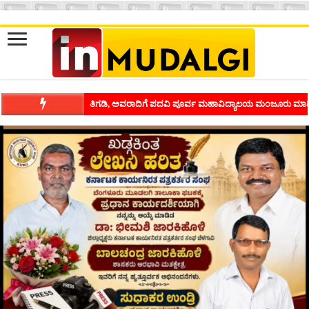
ಶಿವಾಪುರದಲ್ಲಿ ಕವಿಗೋಷ್ಠಿಯ ಸಂಭ್ರಮ ಭಾವನೆಗಳನ್ನು ಕಟ್ಟಿಕೊಡುವ ಕಲೆಗ