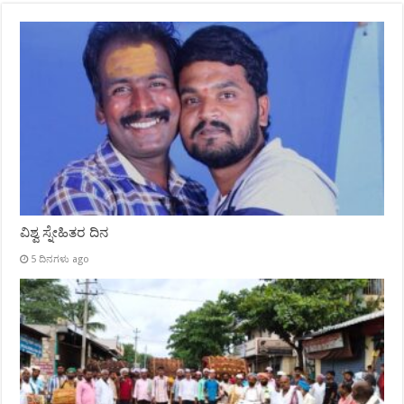
ವಿಶ್ವ ಸ್ನೇಹಿತರ ದಿನ
5 ದಿನಗಳು ago