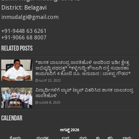
District: Belagavi
inmudalgi@gmail.com
+91-9448 63 6261
+91-9066 68 8007
Related Posts
*ಶಾಸಕ ಬಾಲಚಂದ್ರ ಜಾರಕಿಹೊಳಿ ಅವರಿಂದ ಇಡೀ ಕ್ಷೇತ್ರ
ಅಭಿವೃದ್ಧಿ ಪಥದತ್ತ* *ಕಳ್ಳಿಗುದ್ದಿ-ಕೌಜಲಗಿ ರಸ್ತೆ ಸುಧಾರಣಾ
ಕಾಮಗಾರಿಗೆ 4 ಕೋಟಿ ರೂ. ಅನುದಾನ : ಬಾಳಪ್ಪ ಗೌಡರ*
ಜೂನ್ 22, 2022
ವಿದ್ಯಾರ್ಥಿಗಳಿಗೆ ಲ್ಯಾಪ್ ಟ್ಯಾಪ್ ವಿತರಿಸಿದ ಶಾಸಕ ಬಾಲಚಂದ್ರ
ಜಾರಕಿಹೊಳಿ
ಜನವರಿ 8, 2025
Calendar
ಆಗಷ್ಟ್ 2026
ಸೋಮ
ಮಂಗಳ
ಬುಧ
ಗುರು
ಶು
ಶನಿ
ಭಾನು