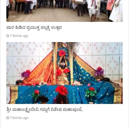
ವಾರ ಹಿಡಿದ ಪ್ರಯುಕ್ತ ಪಲ್ಲಕ್ಕಿ ಉತ್ಸವ
7 ದಿನಗಳು ago
ಶ್ರೀ ಮಹಾಲಕ್ಷ್ಮೀದೇವಿ ಗದ್ಗುಗೆ ವಿಶೇಷ ಮಹಾಪೂಜೆ,
7 ದಿನಗಳು ago