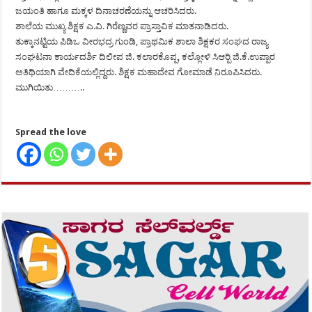
ಜಯಂತಿ ಹಾಗೂ ಮಕ್ಕಳ ದಿನಾಚರಣೆಯನ್ನು ಆಚರಿಸಿದರು.
ಶಾಲೆಯ ಮುಖ್ಯ ಶಿಕ್ಷಕ ಎ.ವಿ. ಗಿರೆಣ್ಣವರ ಪ್ರಾಸ್ತಾವಿಕ ಮಾತನಾಡಿದರು.
ತುಕ್ಕಾನಟ್ಟಿಯ ಪಿಡಿಒ ವೀರಭದ್ರ ಗುಂಡಿ, ಪ್ರಾಥಮಿಕ ಶಾಲಾ ಶಿಕ್ಷಕರ ಸಂಘದ ರಾಜ್ಯ
ಸಂಘಟನಾ ಕಾರ್ಯದರ್ಶಿ ದಿಲೀಪ ಜಿ. ಕಲಾರಕೊಪ್ಪ, ಕಲ್ಲೋಳಿ ಸಿಆರ್‍ಪಿ ಜಿ.ಕೆ.ಉಪ್ಪಾರ
ಅತಿಥಿಯಾಗಿ ವೇದಿಕೆಯಲ್ಲಿದ್ದರು. ಶಿಕ್ಷಕ ಮಹಾದೇವ ಗೋಮಾಡೆ ನಿರೂಪಿಸಿದರು.
ಮುಗಿಯಿತು………..
Spread the love