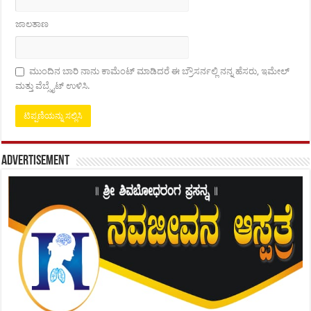
ಜಾಲತಾಣ
ಮುಂದಿನ ಬಾರಿ ನಾನು ಕಾಮೆಂಟ್ ಮಾಡಿದರೆ ಈ ಬ್ರೌಸರ್ನಲ್ಲಿ ನನ್ನ ಹೆಸರು, ಇಮೇಲ್
ಮತ್ತು ವೆಬ್ಸೈಟ್ ಉಳಿಸಿ.
Advertisement