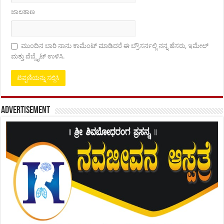
ಜಾಲತಾಣ
ಮುಂದಿನ ಬಾರಿ ನಾನು ಕಾಮೆಂಟ್ ಮಾಡಿದರೆ ಈ ಬ್ರೌಸರ್ನಲ್ಲಿ ನನ್ನ ಹೆಸರು, ಇಮೇಲ್
ಮತ್ತು ವೆಬ್ಸೈಟ್ ಉಳಿಸಿ.
Advertisement