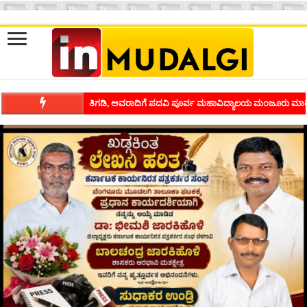
ಶಿವಾಪುರದಲ್ಲಿ ಕವಿಗೋಷ್ಠಿಯ ಸಂಭ್ರಮ ಭಾವನೆಗಳನ್ನು ಕಟ್ಟಿಕೊಡುವ ಕಲೆಗ