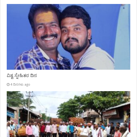
ವಿಶ್ವ ಸ್ನೇಹಿತರ ದಿನ
4 ದಿನಗಳು ago