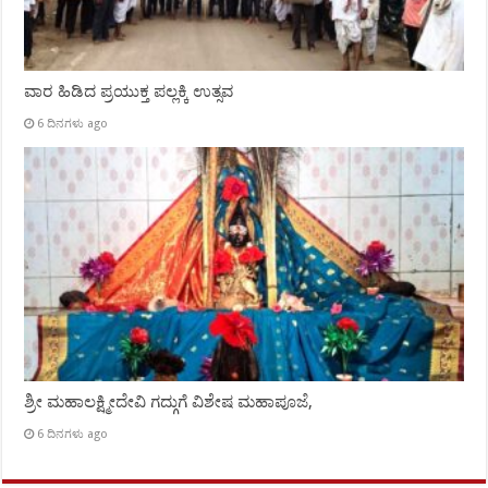
ವಾರ ಹಿಡಿದ ಪ್ರಯುಕ್ತ ಪಲ್ಲಕ್ಕಿ ಉತ್ಸವ
6 ದಿನಗಳು ago
ಶ್ರೀ ಮಹಾಲಕ್ಷ್ಮೀದೇವಿ ಗದ್ಗುಗೆ ವಿಶೇಷ ಮಹಾಪೂಜೆ,
6 ದಿನಗಳು ago