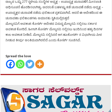
ರಾಜ್ಯದ ಒಟ್ಟು 277 ಸ್ಥಳೀಯ ಸಂಸ್ಥೆಗಳ ಅಧ್ಯಕ್ಷ – ಉಪಾಧ್ಯಕ್ಷ ಚುನಾವಣೆಗೆ ಮೀಸಲಾತಿ
ಅಧಿಸೂಚನೆ ಹೊರಡಿಸಲಾಗಿತ್ತು. ಅದರಂತೆ ಬಹಳಷ್ಟು ಕಡೆ ಚುನಾವಣೆ ನಡೆದು ಅಧ್ಯಕ್ಷ –
ಉಪಾಧ್ಯಕ್ಷರ ಚುನಾವಣೆ ನಡೆದು ಫಲಿತಾಂಶ ಪ್ರಕಟವಾಗಿದೆ. ಆದರೆ ಈ ಆದೇಶದಿಂದ ಈ
ಚುನಾವಣಾ ಫಲಿತಾಂಶಗಳು ಅಮಾನತು ಸ್ಥಿತಿಯಲ್ಲಿರುತ್ತದೆ
ಮೇಲ್ಮನವಿಗೆ ಅವಕಾಶ: ಕೋರ್ಟ್ ಆದೇಶದ ವಿರುದ್ಧ ಮೇಲ್ಮನವಿ ಸಲ್ಲಿಸಲು ಸರ್ಕಾರ
ಅವಕಾಶ ಕೋರಿದೆ. ಹೀಗಾಗಿ ಕೋರ್ಟ್ ಮೇಲ್ಮನವಿ ಸಲ್ಲಿಸಲು ಇಂದಿನಿಂದ ಹತ್ತು ದಿನಗಳ
ಕಾಲ ಅವಕಾಶ ನೀಡಿದೆ. ಮೇಲ್ಮನವಿ ಸಲ್ಲಿಸಿದರೆ ಆಗ ಹೂಕೋರ್ಟ್ ನ ವಿಭಾಗೀಯ ಪೀಠ
ನೀಡುವ ತೀರ್ಪು ಅಂತಿಮವಾಗಿರಲಿದೆ ಎಂದು ಕೋರ್ಟ್ ಸೂಚಿಸಿದೆ.
Spread the love