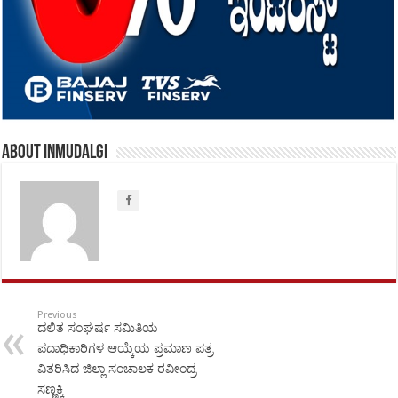
About inmudalgi
Previous
ದಲಿತ ಸಂಘರ್ಷ ಸಮಿತಿಯ
ಪದಾಧಿಕಾರಿಗಳ ಆಯ್ಕೆಯ ಪ್ರಮಾಣ ಪತ್ರ
ವಿತರಿಸಿದ ಜಿಲ್ಲಾ ಸಂಚಾಲಕ ರವೀಂದ್ರ
ಸಣ್ಣಕ್ಕಿ