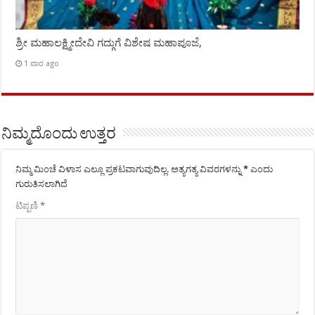
ಶ್ರೀ ಮಹಾಲಕ್ಷ್ಮೀದೇವಿ ಗದ್ಗುಗೆ ವಿಶೇಷ ಮಹಾಪೂಜೆ,
1 ವಾರ ago
ನಿಮ್ಮದೊಂದು ಉತ್ತರ
ನಿಮ್ಮ ಮಿಂಚೆ ವಿಳಾಸ ಎಲ್ಲೂ ಪ್ರಕಟವಾಗುವುದಿಲ್ಲ.
ಅತ್ಯಗತ್ಯ ವಿವರಗಳನ್ನು
*
ಎಂದು
ಗುರುತಿಸಲಾಗಿದೆ
ಟಿಪ್ಪಣಿ
*