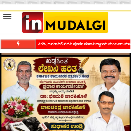
ಶಿವಾಪುರದಲ್ಲಿ ಕವಿಗೋಷ್ಠಿಯ ಸಂಭ್ರಮ ಭಾವನೆಗಳನ್ನು ಕಟ್ಟಿಕೊಡುವ ಕಲೆಗ