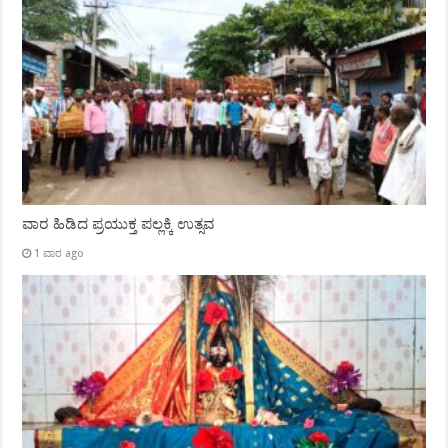
ವಾರ ಹಿಡಿದ ಪ್ರಯುಕ್ತ ಪಲ್ಲಕ್ಕಿ ಉತ್ಸವ
1 ವಾರ ago