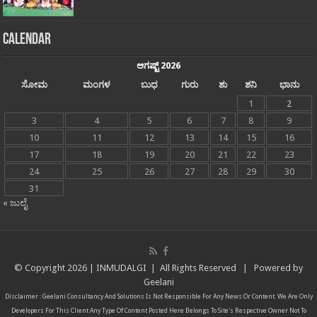
Calendar
ಆಗಷ್ಟ್ 2026
ಸೋಮ
ಮಂಗಳ
ಬುಧ
ಗುರು
ಶು
ಶನಿ
ಭಾನು
1
2
3
4
5
6
7
8
9
10
11
12
13
14
15
16
17
18
19
20
21
22
23
24
25
26
27
28
29
30
31
« ಜುಲೈ
© Copyright
2026 |
INMUDALGI
| All Rights Reserved | Powered by
Geelani
Disclaimer :
Geelani Consultancy And Solutions
Is Not Responsible For Any News Or Content. We Are Only
Developers For This Client Any Type Of Content Posted Here Belongs To Site's Respective Owner Not To