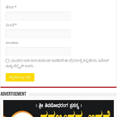
ಹೆಸರು
*
ಮಿಂಚೆ
*
ಜಾಲತಾಣ
ಮುಂದಿನ ಬಾರಿ ನಾನು ಕಾಮೆಂಟ್ ಮಾಡಿದರೆ ಈ ಬ್ರೌಸರ್ನಲ್ಲಿ ನನ್ನ ಹೆಸರು, ಇಮೇಲ್
ಮತ್ತು ವೆಬ್ಸೈಟ್ ಉಳಿಸಿ.
Advertisement