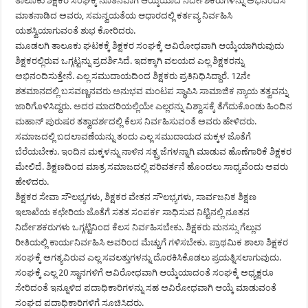
ತಾಲೂಕು ಶಿಕ್ಷಕರ ಸಂಘಕ್ಕೆ ನೂತನವಾಗಿ ಆಯ್ಕೆಯಾದ ನಿರ್ದೇಶಕರುಗಳನ್ನು ಅಭಿನಂದಿಸಿ
ಮಾತನಾಡಿದ ಅವರು, ಸಮನ್ವಯತೆಯ ಆಧಾರದಲ್ಲಿ ಕರ್ತವ್ಯ ನಿರ್ವಹಿಸಿ
ಯಶಸ್ವಿಯಾಗುವಂತೆ ಶುಭ ಕೋರಿದರು.
ಮೂಡಲಗಿ ತಾಲೂಕು ಘಟಕಕ್ಕೆ ಶಿಕ್ಷಕರ ಸಂಘಕ್ಕೆ ಅವಿರೋಧವಾಗಿ ಆಯ್ಕೆಯಾಗಿರುವುದು
ಶಿಕ್ಷಕರಲ್ಲಿರುವ ಒಗ್ಗಟ್ಟನ್ನು ಪ್ರದರ್ಶಿಸಿದೆ. ಇದಕ್ಕಾಗಿ ವಲಯದ ಎಲ್ಲ ಶಿಕ್ಷಕರನ್ನು
ಅಭಿನಂದಿಸುತ್ತೇನೆ. ಎಲ್ಲ ಸಮುದಾಯದಿಂದ ಶಿಕ್ಷಕರು ಪ್ರತಿನಿಧಿಸಿದ್ದಾರೆ. 12ನೇ
ಶತಮಾನದಲ್ಲಿ ಬಸವಣ್ಣನವರು ಅನುಭವ ಮಂಟಪ ಸ್ಥಾಪಿಸಿ ಸಾಮಾಜಿಕ ನ್ಯಾಯ ತತ್ವವನ್ನು
ಜಾರಿಗೊಳಿಸಿದ್ದರು. ಅದರ ಮಾದರಿಯಲ್ಲಿಯೇ ಎಲ್ಲರನ್ನು ವಿಶ್ವಾಸಕ್ಕೆ ತೆಗೆದುಕೊಂಡು ಹಿಂದಿನ
ಮಹಾನ್ ಪುರುಷರ ತತ್ವಾದರ್ಶದಲ್ಲಿ ಕೆಲಸ ನಿರ್ವಹಿಸುವಂತೆ ಅವರು ಹೇಳಿದರು.
ಸಮಾಜದಲ್ಲಿ ಬದಲಾವಣೆಯನ್ನು ತಂದು ಎಲ್ಲ ಸಮುದಾಯದ ಮಕ್ಕಳ ಜೊತೆಗೆ
ಬೆರೆಯಬೇಕು. ಇಂದಿನ ಮಕ್ಕಳನ್ನು ನಾಳಿನ ಸತ್ಪ್ರಜೆಗಳನ್ನಾಗಿ ಮಾಡುವ ಹೊಣೆಗಾರಿಕೆ ಶಿಕ್ಷಕರ
ಮೇಲಿದೆ. ಶಿಕ್ಷಣದಿಂದ ಮಾತ್ರ ಸಮಾಜದಲ್ಲಿ ಪರಿವರ್ತನೆ ಹೊಂದಲು ಸಾಧ್ಯವೆಂದು ಅವರು
ಹೇಳಿದರು.
ಶಿಕ್ಷಕರ ಸೇವಾ ಸೌಲಭ್ಯಗಳು, ಶಿಕ್ಷಕರ ವೇತನ ಸೌಲಭ್ಯಗಳು, ಸಾರ್ವಜನಿಕ ಶಿಕ್ಷಣ
ಇಲಾಖೆಯ ಕಛೇರಿಯ ಜೊತೆಗೆ ಸತತ ಸಂಪರ್ಕ ಸಾಧಿಸುವ ನಿಟ್ಟಿನಲ್ಲಿ ನೂತನ
ನಿರ್ದೇಶಕರುಗಳು ಒಗ್ಗಟ್ಟಿನಿಂದ ಕೆಲಸ ನಿರ್ವಹಿಸಬೇಕು. ಶಿಕ್ಷಕರು ಮನಸ್ಸು ಗೆಲ್ಲುವ
ರೀತಿಯಲ್ಲಿ ಕಾರ್ಯನಿರ್ವಹಿಸಿ ಅವರಿಂದ ಮೆಚ್ಚುಗೆ ಗಳಿಸಬೇಕು. ಪ್ರಾಥಮಿಕ ಶಾಲಾ ಶಿಕ್ಷಕರ
ಸಂಘಕ್ಕೆ ಅಗತ್ಯವಿರುವ ಎಲ್ಲ ಸವಲತ್ತುಗಳನ್ನು ದೊರಕಿಸಿಕೊಡಲು ಪ್ರಯತ್ನಿಸಲಾಗುವುದು.
ಸಂಘಕ್ಕೆ ಎಲ್ಲ 20 ಸ್ಥಾನಗಳಿಗೆ ಅವಿರೋಧವಾಗಿ ಆಯ್ಕೆಯಾದಂತೆ ಸಂಘಕ್ಕೆ ಅಧ್ಯಕ್ಷರೂ
ಸೇರಿದಂತೆ ಇನ್ನೂಳಿದ ಪದಾಧಿಕಾರಿಗಳನ್ನು ಸಹ ಅವಿರೋಧವಾಗಿ ಆಯ್ಕೆ ಮಾಡುವಂತೆ
ಸಂಘದ ಪದಾಧಿಕಾರಿಗಳಿಗೆ ಸೂಚಿಸಿದರು.