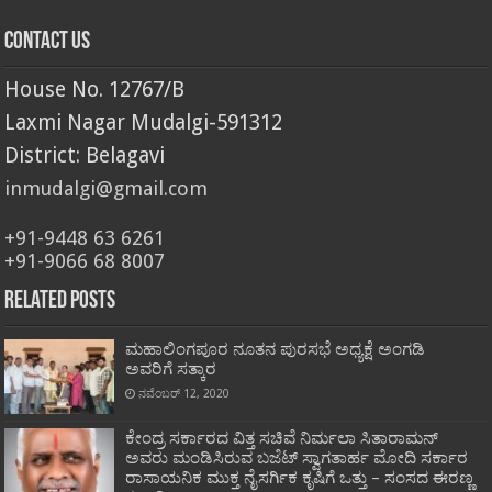
Contact Us
House No. 12767/B
Laxmi Nagar Mudalgi-591312
District: Belagavi
inmudalgi@gmail.com
+91-9448 63 6261
+91-9066 68 8007
Related Posts
ಮಹಾಲಿಂಗಪೂರ ನೂತನ ಪುರಸಭೆ ಅಧ್ಯಕ್ಷೆ ಅಂಗಡಿ
ಅವರಿಗೆ ಸತ್ಕಾರ
ನವೆಂಬರ್ 12, 2020
ಕೇಂದ್ರ ಸರ್ಕಾರದ ವಿತ್ತ ಸಚಿವೆ ನಿರ್ಮಲಾ ಸಿತಾರಾಮನ್
ಅವರು ಮಂಡಿಸಿರುವ ಬಜೆಟ್ ಸ್ವಾಗತಾರ್ಹ ಮೋದಿ ಸರ್ಕಾರ
ರಾಸಾಯನಿಕ ಮುಕ್ತ ನೈಸರ್ಗಿಕ ಕೃಷಿಗೆ ಒತ್ತು – ಸಂಸದ ಈರಣ್ಣ