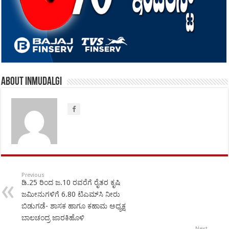
About inmudalgi
Previous
ಡಿ.25 ರಿಂದ ಜ.10 ರವರೆಗೆ ರೈತರ ಕೃಷಿ
ಜಮೀನುಗಳಿಗೆ 6.80 ಟಿಎಮ್‍ಸಿ ನೀರು
ಬಿಡುಗಡೆ- ಶಾಸಕ ಹಾಗೂ ಕಹಾಮ ಅಧ್ಯಕ್ಷ
ಬಾಲಚಂದ್ರ ಜಾರಕಿಹೊಳಿ
Next