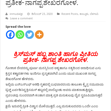
ಪ್ರತೀಕ- ನಾಗಪ್ಪ ಶೇಖರಗೋಳ.
inmudalgi
ಡಿಸೆಂಬರ್ 23, 2020
Recent Posts
,
ತಾಲ್ಲೂಕು
,
ಬೆಳಗಾವಿ
Leave a comment
Spread the love
ಕ್ರಿಸ್‍ಮಸ್ ಹಬ್ಬ ಶಾಂತಿ ಹಾಗೂ ಪ್ರೀತಿಯ
ಪ್ರತೀಕ- ನಾಗಪ್ಪ ಶೇಖರಗೋಳ
.
ಗೋಕಾಕ ದೇವರನ್ನು ಪೂರ್ಣ ಮನಸ್ಸಿನಿಂದ ಆತ್ಮ ಹಾಗೂ ಸತ್ಯದಿಂದ ಆರಾಧಿಸುವ ಏಸು
ಕ್ರಿಸ್ತನ ತತ್ವಾದರ್ಶಗಳು ಇಂದಿಗೂ ಪ್ರಸ್ತುತವಾಗಿವೆ ಎಂದು ಯುವ ಮುಖಂಡ ನಾಗಪ್ಪ
ಶೇಖರಗೋಳ ಹೇಳಿದರು.
ಇಲ್ಲಿಯ ಎನ್‍ಎಸ್‍ಎಫ್ ಅತಿಥಿ ಗೃಹದಲ್ಲಿ ಬುಧವಾರದಂದು ತಾಲೂಕಾ ಕ್ರೈಸ್ತ ಸಮುದಾಯ
ಟ್ರಸ್ಟ್ ಏರ್ಪಡಿಸಿದ್ದ ಕ್ರಿಸಮಸ್ ಹಬ್ಬದಲ್ಲಿ ಪಾಲ್ಗೊಂಡು ಅವರು ಮಾತನಾಡುತ್ತಿದ್ದರು.
ಪ್ರಪಂಚವು ಸುಂದರವಾಗಿ ಕಂಡಾಗ ಮಾತ್ರ ಪ್ರತಿ ಮನುಕುಲವು ದೈವ ಸ್ವರೂಪಿಯಾಗುತ್ತದೆ
ಎಂದು ಹೇಳಿದರು.
ಕ್ಷಮೆ ಇರುವಲ್ಲಿ ಪ್ರೀತಿ-ವಿಶ್ವಾಸ ಮೊಳೆಯುತ್ತದೆ. ಎಲ್ಲ ಮನುಕುಲದವರು ಒಂದೇ ಎಂಬ