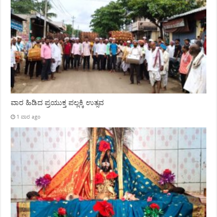
ವಾರ ಹಿಡಿದ ಪ್ರಯುಕ್ತ ಪಲ್ಲಕ್ಕಿ ಉತ್ಸವ
1 ವಾರ ago