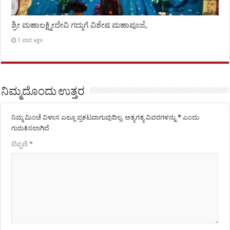
ಶ್ರೀ ಮಹಾಲಕ್ಷ್ಮೀದೇವಿ ಗದ್ಗುಗೆ ವಿಶೇಷ ಮಹಾಪೂಜೆ,
1 ವಾರ ago
ನಿಮ್ಮದೊಂದು ಉತ್ತರ
ನಿಮ್ಮ ಮಿಂಚೆ ವಿಳಾಸ ಎಲ್ಲೂ ಪ್ರಕಟವಾಗುವುದಿಲ್ಲ.
ಅತ್ಯಗತ್ಯ ವಿವರಗಳನ್ನು
*
ಎಂದು
ಗುರುತಿಸಲಾಗಿದೆ
ಟಿಪ್ಪಣಿ
*