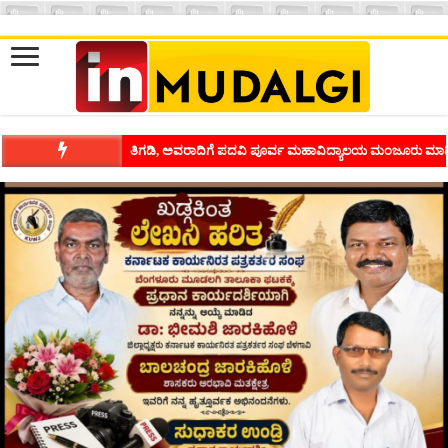
ಶಿವಾಪುರದಲ್ಲಿ ಕವಿಗೋಷ್ಠಿಯ ಸಂಭ್ರಮ ಭಾವನೆಗಳನ್ನು ಕಟ್ಟಿಕೊಡುವ ಕಲೆಗ