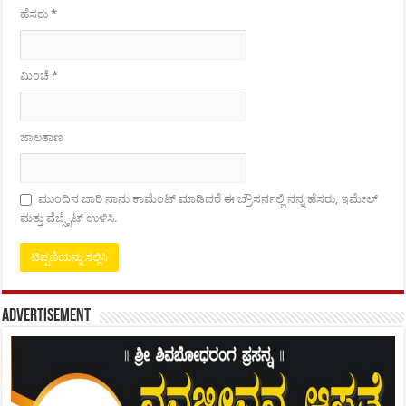
ಹೆಸರು
*
ಮಿಂಚೆ
*
ಜಾಲತಾಣ
ಮುಂದಿನ ಬಾರಿ ನಾನು ಕಾಮೆಂಟ್ ಮಾಡಿದರೆ ಈ ಬ್ರೌಸರ್ನಲ್ಲಿ ನನ್ನ ಹೆಸರು, ಇಮೇಲ್
ಮತ್ತು ವೆಬ್ಸೈಟ್ ಉಳಿಸಿ.
Advertisement