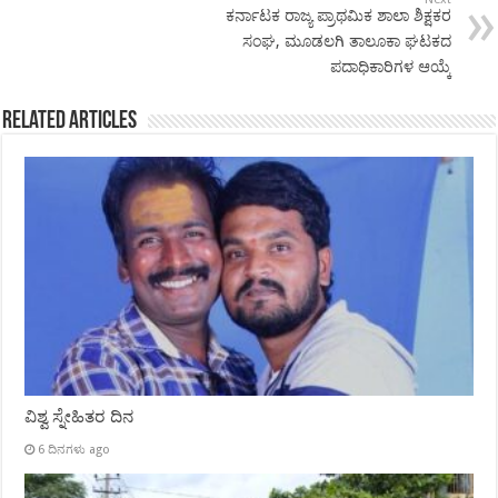
ಕರ್ನಾಟಕ ರಾಜ್ಯ ಪ್ರಾಥಮಿಕ ಶಾಲಾ ಶಿಕ್ಷಕರ
ಸಂಘ, ಮೂಡಲಗಿ ತಾಲೂಕಾ ಘಟಕದ
ಪದಾಧಿಕಾರಿಗಳ ಆಯ್ಕೆ
Related Articles
ವಿಶ್ವ ಸ್ನೇಹಿತರ ದಿನ
6 ದಿನಗಳು ago