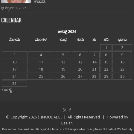
ಕಡಾಡಿ
ಫೆಬ್ರವರಿ 1, 2022
Calendar
ಆಗಷ್ಟ್ 2026
ಸೋಮ
ಮಂಗಳ
ಬುಧ
ಗುರು
ಶು
ಶನಿ
ಭಾನು
1
2
3
4
5
6
7
8
9
10
11
12
13
14
15
16
17
18
19
20
21
22
23
24
25
26
27
28
29
30
31
« ಜುಲೈ
© Copyright
2026 |
INMUDALGI
| All Rights Reserved | Powered by
Geelani
Disclaimer :
Geelani Consultancy And Solutions
Is Not Responsible For Any News Or Content. We Are Only