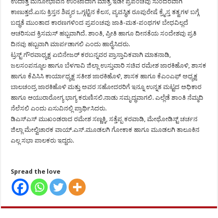
ಉದಾತ್ತ ಮನೋಭಾವನೆ ಉಂಟಾದಾಗ ಮಾತ್ರ ಇಡೀ ಪ್ರಪಂಚವು ಸುಂದರವಾಗಿ
ಕಾಣುತ್ತದೆ.ಏಸು ಕ್ರಿಸ್ತನ ಶಿಷ್ಯರ ಒಗ್ಗಟ್ಟಿನ ಕೆಲಸ, ವ್ಯವಸ್ಥಿತ ರೂಪುರೇಷೆ ಕ್ರೈಸ್ತ ತತ್ವಗಳ ಬಗ್ಗೆ
ಬದ್ಧತೆ ಮುಂತಾದ ಕಾರಣಗಳಿಂದ ಪ್ರಪಂಚವು ಜಾತಿ-ಮತ-ಪಂಥಗಳ ಬೇಧವಿಲ್ಲದೆ
ಆಚರಿಸುವ ಕ್ರಿಸಮಸ್ ಹಬ್ಬವಾಗಿದೆ. ಶಾಂತಿ, ಪ್ರೀತಿ ಹಾಗೂ ದೀನತೆಯ ಸಂದೇಶವು ಪ್ರತಿ
ದಿನವು ಹಬ್ಬವಾಗಿ ಮಾರ್ಪಡಾಗಲಿ ಎಂದು ಹಾರೈಸಿದರು.
ಟ್ರಸ್ಟ್ ಗೌರವಾಧ್ಯಕ್ಷ ಏಬಿನೇಜರ್ ಕರಬನ್ನವರ ಪ್ರಾಸ್ತಾವಿಕವಾಗಿ ಮಾತನಾಡಿ,
ಜಲಸಂಪನ್ಮೂಲ ಹಾಗೂ ಬೆಳಗಾವಿ ಜಿಲ್ಲಾ ಉಸ್ತುವಾರಿ ಸಚಿವ ರಮೇಶ ಜಾರಕಿಹೊಳಿ, ಶಾಸಕ
ಹಾಗೂ ಕೆಪಿಸಿಸಿ ಕಾರ್ಯಾಧ್ಯಕ್ಷ ಸತೀಶ ಜಾರಕಿಹೊಳಿ, ಶಾಸಕ ಹಾಗೂ ಕೆಎಂಎಫ್ ಅಧ್ಯಕ್ಷ
ಬಾಲಚಂದ್ರ ಜಾರಕಿಹೊಳಿ ಮತ್ತು ಅವರ ಸಹೋದರರಿಗೆ ಇನ್ನೂ ಉನ್ನತ ಮಟ್ಟದ ಅಧಿಕಾರ
ಹಾಗೂ ಆಯುರಾರೋಗ್ಯ ಭಾಗ್ಯ ಕರುಣಿಸಲಿ.ನಾಡು ಸಮೃದ್ಧವಾಗಲಿ. ಎಲ್ಲೆಡೆ ಶಾಂತಿ ನೆಮ್ಮದಿ
ನೆಲೆಸಲಿ ಎಂದು ಏಸುವಿನಲ್ಲಿ ಪ್ರಾರ್ಥಿಸಿದರು.
ಡಿಎಸ್‍ಎಸ್ ಮುಖಂಡರಾದ ರಮೇಶ ಸಣ್ಣಕ್ಕಿ, ಸತ್ತೆಪ್ಪ ಕರವಾಡಿ, ಮೇಥೋಡಿಸ್ಟ್ ಚರ್ಚನ
ಜಿಲ್ಲಾ ಮೇಲ್ವಿಚಾರಕ ವಾಯ್.ಎಸ್.ಮೂಡಲಗಿ ಗೋಕಾಕ ಹಾಗೂ ಮೂಡಲಗಿ ತಾಲೂಕಿನ
ಎಲ್ಲ ಸಭಾ ಪಾಲಕರು ಇದ್ದರು.
Spread the love