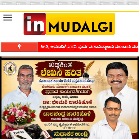
ಶಿವಾಪುರದಲ್ಲಿ ಕವಿಗೋಷ್ಠಿಯ ಸಂಭ್ರಮ ಭಾವನೆಗಳನ್ನು ಕಟ್ಟಿಕೊಡುವ ಕಲೆಗ