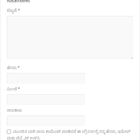
ಗುರುತಿಸಲಾಗಿದೆ
ಟಿಪ್ಪಣಿ
*
ಹೆಸರು
*
ಮಿಂಚೆ
*
ಜಾಲತಾಣ
ಮುಂದಿನ ಬಾರಿ ನಾನು ಕಾಮೆಂಟ್ ಮಾಡಿದರೆ ಈ ಬ್ರೌಸರ್ನಲ್ಲಿ ನನ್ನ ಹೆಸರು, ಇಮೇಲ್
ಮತ್ತು ವೆಬ್ಸೈಟ್ ಉಳಿಸಿ.