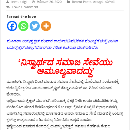
inmudalgi
ಡಿಸೆಂಬರ್ 26, 2020
Recent Posts
,
ತಾಲ್ಲೂಕು
,
ಬೆಳಗಾವಿ
Leave a comment
Spread the love
ಮೂಡಲಗಿ ಲಯನ್ಸ್ ಕ್ಲಬ್ ಪರಿವಾರ ಕಾರ್ಯಚಟುವಟಿಕೆಗಳ ಪರಿವೀಕ್ಷಣೆ ಭೇಟ್ಟಿ ನೀಡಿದ
ಲಯನ್ಸ್ ಕ್ಲಬ್ ಜಿಲ್ಲಾ ಗವರ್ನರ್ ಡಾ. ಗಿರೀಶ ಕುಚಿನಾಡ ಮಾತನಾಡಿದರು
‘ನಿಸ್ವಾರ್ಥದ ಸಮಾಜ ಸೇವೆಯು
ಅಮೂಲ್ಯವಾದದ್ದು’
ಮೂಡಲಗಿ: ‘ನಿಸ್ವಾರ್ಥದಿಂದ ಮಾಡುವ ಸಮಾಜ ಸೇವೆಯಲ್ಲಿ ದೊರೆಯುವ ಸಂತೋಷಕ್ಕೆ
ಬೆಲೆಕಟ್ಟಲಿಕ್ಕಾಗದು’ ಎಂದು ಲಯನ್ಸ್ ಕ್ಲಬ್ ಜಿಲ್ಲಾ ಗವರ್ನರ್ ಡಾ. ಗಿರೀಶ ಕುಚಿನಾಡ
ಹೇಳಿದರು.
ಇಲ್ಲಿಯ ಲಯನ್ಸ್ ಕ್ಲಬ್ ಮೂಡಲಗಿ ಪರಿವಾರಕ್ಕೆ ಭೇಟ್ಟಿ ನೀಡಿ ಕಾರ್ಯಚಟುವಟಿಕೆಗಳನ್ನು
ಪರಿಶೀಲಿಸಿದ ನಂತರ ಶಿವಬೋಧರಂಗ ಕೋ.ಆಫ್. ಕ್ರೆಡಿಟ್ ಸೊಸೈಟಿ ಸಭಾಭವನದಲ್ಲಿ
ಏರ್ಪಡಿಸಿದ್ದ ಸಮಾರಂಭದಲ್ಲಿ ಮಾತನಾಡಿದ ಅವರು ಸಮಾಜದ ಸೇವೆ ಮಾಡಲಿಕ್ಕೆ ಲಯನ್ಸ್
ಕ್ಲಬ್‍ವು ಉತ್ತಮವಾದ ಪರಿಸರವನ್ನು ನಿರ್ಮಿಸಿಕೊಡುತ್ತದೆ ಎಂದರು.
ಶ್ರದ್ಧೆಯಿಂದ ಮಾಡುವ ಕೆಲಸದಲ್ಲಿ ಯಶಸ್ಸು ಇರುತ್ತದೆ. ಸಮಾಜ ಸೇವೆಗಳು ಕೇವಲ