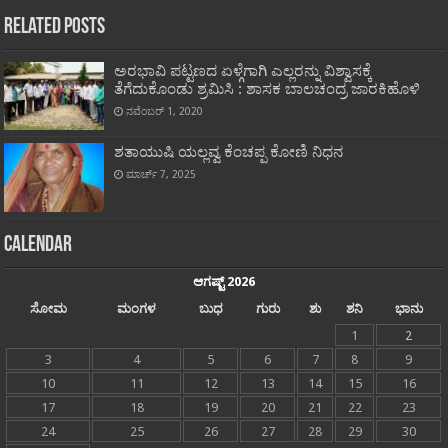
Related Posts
ಅರಭಾವಿ ಪಟ್ಟಣದ ಏಳ್ಗೆಗಾಗಿ ಎಲ್ಲರನ್ನು ವಿಶ್ವಾಸಕ್ಕೆ
ತೆಗೆದುಕೊಂಡು ಶ್ರಮಿಸಿ : ಶಾಸಕ ಬಾಲಚಂದ್ರ ಜಾರಕಿಹೊಳಿ
ನವೆಂಬರ್ 1, 2020
ಶತಾಯುಷಿ ಯಲ್ಲವ್ವ ಕೆಂಚಪ್ಪ ಕೋಣಿ ನಿಧನ
ಮಾರ್ಚ್ 7, 2025
Calendar
ಆಗಷ್ಟ್ 2026
ಸೋಮ
ಮಂಗಳ
ಬುಧ
ಗುರು
ಶು
ಶನಿ
ಭಾನು
1
2
3
4
5
6
7
8
9
10
11
12
13
14
15
16
17
18
19
20
21
22
23
24
25
26
27
28
29
30