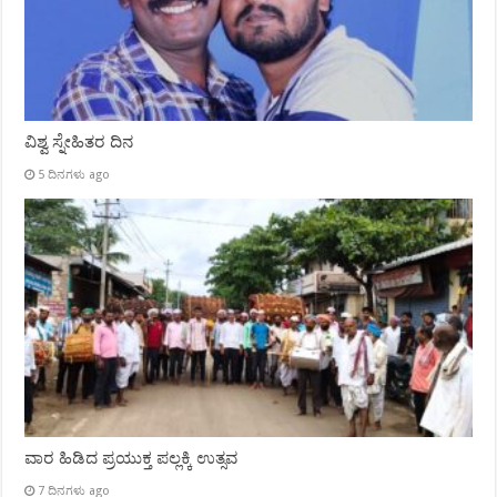
ವಿಶ್ವ ಸ್ನೇಹಿತರ ದಿನ
5 ದಿನಗಳು ago
ವಾರ ಹಿಡಿದ ಪ್ರಯುಕ್ತ ಪಲ್ಲಕ್ಕಿ ಉತ್ಸವ
7 ದಿನಗಳು ago