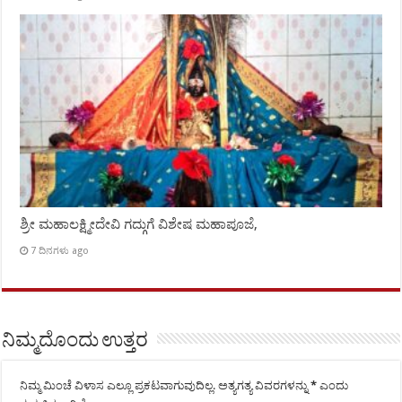
ಶ್ರೀ ಮಹಾಲಕ್ಷ್ಮೀದೇವಿ ಗದ್ಗುಗೆ ವಿಶೇಷ ಮಹಾಪೂಜೆ,
7 ದಿನಗಳು ago
ನಿಮ್ಮದೊಂದು ಉತ್ತರ
ನಿಮ್ಮ ಮಿಂಚೆ ವಿಳಾಸ ಎಲ್ಲೂ ಪ್ರಕಟವಾಗುವುದಿಲ್ಲ.
ಅತ್ಯಗತ್ಯ ವಿವರಗಳನ್ನು
*
ಎಂದು