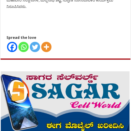
ಮಹಾವೀರ ಸಲ್ಲಾಗೋಳ, ಮಲ್ಲಿನಾಥ ಶೆಟ್ಟಿ, ಸುಪ್ರೀತ ಸೋನವಾಲಕರ ಕಾರ್ಯಕ್ರಮ
ನಿರೂಪಿಸಿದರು.
Spread the love