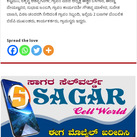
ಕಟ್ಟಿಮನಿ, ಲಕ್ಕವ್ವ ಆಶೆಪ್ಪಗೋಳ, ಗ್ರಾಪಂ ಮಾಜಿ ಅಧ್ಯಕ್ಷ ಈಶ್ವರ ಬಳಿಗಾರ, ಈರಣ್ಣ
ದೇಯಣ್ಣವರ, ಸುಭಾಷ ಜಂಬಗಿ, ಗ್ರಾಪಂ ಕಾರ್ಯದರ್ಶಿ ಗೌಡಪ್ಪ ಮಾಳೇದ, ಸುರೇಶ
ಬಾಣಸಿ, ವಿಠಲ ಚಂದರಗಿ ಸೇರಿದಂತೆ ಗ್ರಾಪಂ ಸಿಬ್ಬಂದಿ, ಇಲ್ಲಿಯ 2 ಬಣಗಳ ಬೆಂಬಲಿತ
ಬಿಜೆಪಿ ಮುಖಂಡರು, ಕಾರ್ಯಕರ್ತರು, ಗ್ರಾಮಸ್ಥರು ಇದ್ದರು.
Spread the love