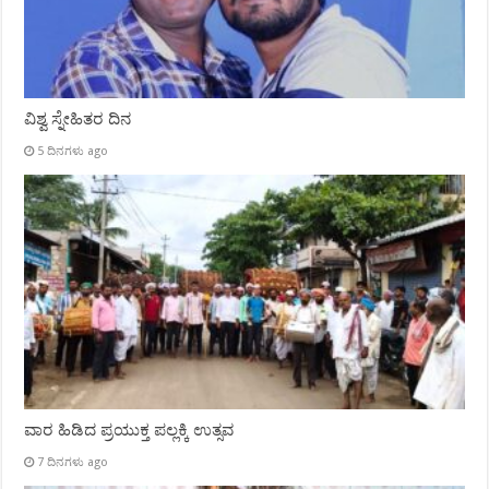
ವಿಶ್ವ ಸ್ನೇಹಿತರ ದಿನ
5 ದಿನಗಳು ago
ವಾರ ಹಿಡಿದ ಪ್ರಯುಕ್ತ ಪಲ್ಲಕ್ಕಿ ಉತ್ಸವ
7 ದಿನಗಳು ago