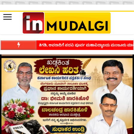
ತಿಗಡಿ, ಅವರಾದಿಗೆ ಪದವಿ ಪೂರ್ವ ಮಹಾವಿದ್ಯಾಲಯ ಮಂಜೂರು ಮಾಡ