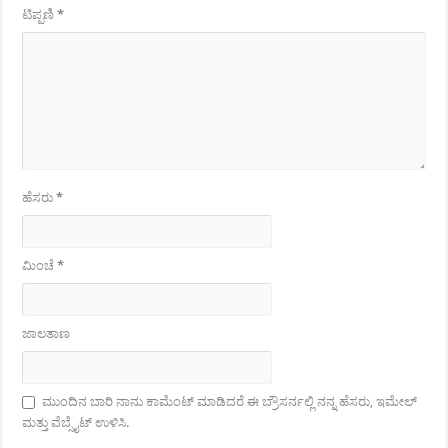
ಟಿಪ್ಪಣಿ
*
ಹೆಸರು
*
ಮಿಂಚೆ
*
ಜಾಲತಾಣ
ಮುಂದಿನ ಬಾರಿ ನಾನು ಕಾಮೆಂಟ್ ಮಾಡಿದರೆ ಈ ಬ್ರೌಸರ್ನಲ್ಲಿ ನನ್ನ ಹೆಸರು, ಇಮೇಲ್
ಮತ್ತು ವೆಬ್ಸೈಟ್ ಉಳಿಸಿ.