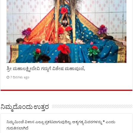
ಶ್ರೀ ಮಹಾಲಕ್ಷ್ಮೀದೇವಿ ಗದ್ಗುಗೆ ವಿಶೇಷ ಮಹಾಪೂಜೆ,
7 ದಿನಗಳು ago
ನಿಮ್ಮದೊಂದು ಉತ್ತರ
ನಿಮ್ಮ ಮಿಂಚೆ ವಿಳಾಸ ಎಲ್ಲೂ ಪ್ರಕಟವಾಗುವುದಿಲ್ಲ.
ಅತ್ಯಗತ್ಯ ವಿವರಗಳನ್ನು
*
ಎಂದು
ಗುರುತಿಸಲಾಗಿದೆ