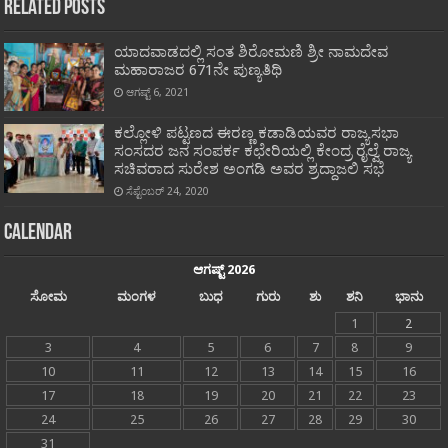
Related Posts
ಯಾದವಾಡದಲ್ಲಿ ಸಂತ ಶಿರೋಮಣಿ ಶ್ರೀ ನಾಮದೇವ
ಮಹಾರಾಜರ 671ನೇ ಪುಣ್ಯತಿಥಿ
ಆಗಷ್ಟ್ 6, 2021
ಕಲ್ಲೋಳಿ ಪಟ್ಟಣದ ಈರಣ್ಣ ಕಡಾಡಿಯವರ ರಾಜ್ಯಸಭಾ
ಸಂಸದರ ಜನ ಸಂಪರ್ಕ ಕಛೇರಿಯಲ್ಲಿ ಕೇಂದ್ರ ರೈಲ್ವೆ ರಾಜ್ಯ
ಸಚಿವರಾದ ಸುರೇಶ ಅಂಗಡಿ ಅವರ ಶ್ರದ್ದಾಜಲಿ ಸಭೆ
ಸೆಪ್ಟೆಂಬರ್ 24, 2020
Calendar
ಆಗಷ್ಟ್ 2026
ಸೋಮ
ಮಂಗಳ
ಬುಧ
ಗುರು
ಶು
ಶನಿ
ಭಾನು
1
2
3
4
5
6
7
8
9
10
11
12
13
14
15
16
17
18
19
20
21
22
23
24
25
26
27
28
29
30
31