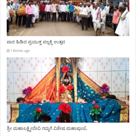
ವಾರ ಹಿಡಿದ ಪ್ರಯುಕ್ತ ಪಲ್ಲಕ್ಕಿ ಉತ್ಸವ
7 ದಿನಗಳು ago
ಶ್ರೀ ಮಹಾಲಕ್ಷ್ಮೀದೇವಿ ಗದ್ಗುಗೆ ವಿಶೇಷ ಮಹಾಪೂಜೆ,