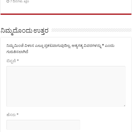
7 ದಿನಗಳು ago
ನಿಮ್ಮದೊಂದು ಉತ್ತರ
ನಿಮ್ಮ ಮಿಂಚೆ ವಿಳಾಸ ಎಲ್ಲೂ ಪ್ರಕಟವಾಗುವುದಿಲ್ಲ.
ಅತ್ಯಗತ್ಯ ವಿವರಗಳನ್ನು
*
ಎಂದು
ಗುರುತಿಸಲಾಗಿದೆ
ಟಿಪ್ಪಣಿ
*
ಹೆಸರು
*