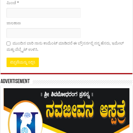
ಮಿಂಚೆ
*
ಜಾಲತಾಣ
ಮುಂದಿನ ಬಾರಿ ನಾನು ಕಾಮೆಂಟ್ ಮಾಡಿದರೆ ಈ ಬ್ರೌಸರ್ನಲ್ಲಿ ನನ್ನ ಹೆಸರು, ಇಮೇಲ್
ಮತ್ತು ವೆಬ್ಸೈಟ್ ಉಳಿಸಿ.
Advertisement