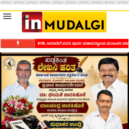
ಶಿವಾಪುರದಲ್ಲಿ ಕವಿಗೋಷ್ಠಿಯ ಸಂಭ್ರಮ ಭಾವನೆಗಳನ್ನು ಕಟ್ಟಿಕೊಡುವ ಕಲೆಗ