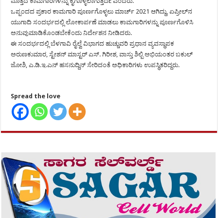
ಮೊತ್ತದ ಕಾಮಗಾರಿಗಳನ್ನು ಕೈಗೊಳ್ಳಲಾಗುತ್ತಿದÉ ಎಂದರು.
ಒಪ್ಪಂದದ ಪ್ರಕಾರ ಕಾಮಗಾರಿ ಪೂರ್ಣಗೊಳ್ಳಲು ಮಾರ್ಚ್ 2021 ಆಗಿದ್ದು, ಏಪ್ರೀಲ್‍ನ
ಯುಗಾದಿ ಸಂದರ್ಭದಲ್ಲಿ ಲೋಕಾರ್ಪಣೆ ಮಾಡಲು ಕಾಮಗಾರಿಗಳನ್ನು ಪೂರ್ಣಗೊಳಿಸಿ
ಅನುವುಮಾಡಿಕೊಂಡಬೇಕೆಂದು ನಿರ್ದೇಶನ ನೀಡಿದರು.
ಈ ಸಂದರ್ಭದಲ್ಲಿ ಬೆಳಗಾವಿ ರೈಲ್ವೆ ವಿಭಾಗದ ಹುಚ್ಚುವರಿ ಪ್ರಧಾನ ವ್ಯವಸ್ಥಾಪಕ
ಅರುಣಕುಮಾರ, ಸ್ಟೇಶನ್ ಮಾಸ್ಟರ್ ಎಸ್. ಗಿರೀಶ, ವಾಸ್ತು ಶಿಲ್ಪಿ ಅಭಿಯಂತರ ಬಕುಲ್
ಜೋಶಿ, ಎ.ಡಿ.ಇ.ಎನ್ ಹಸನುದ್ದಿನ್ ಸೇರಿದಂತೆ ಅಧಿಕಾರಿಗಳು ಉಪಸ್ಥಿತರಿದ್ದರು.
Spread the love