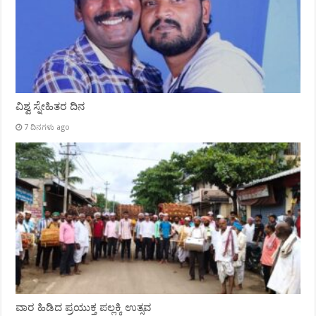
ವಿಶ್ವ ಸ್ನೇಹಿತರ ದಿನ
7 ದಿನಗಳು ago
ವಾರ ಹಿಡಿದ ಪ್ರಯುಕ್ತ ಪಲ್ಲಕ್ಕಿ ಉತ್ಸವ