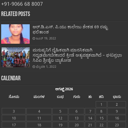
+91-9066 68 8007
Related Posts
ಆರ್.ಡಿ.ಎಸ್. ಪಿ.ಯು ಕಾಲೇಜು ಶೇಕಡ 69 ರಷ್ಟು
ಫಲಿತಾಂಶ
ಜೂನ್ 19, 2022
ಮನುಷ್ಯನಿಗೆ ದೈಹಿಕವಾಗಿ ಮಾನಸಿಕವಾಗಿ
ಸದೃಢವಾಗಬೇಕಾದರೆ ಕ್ರೀಡೆ ಅತ್ಯವಶ್ಯಕವಾಗಿದೆ – ಘಟಪ್ರಭಾ
ಸಿಪಿಐ ಶ್ರೀಶೈಲ ಬ್ಯಾಕೋಡ
ಫೆಬ್ರವರಿ 1, 2022
Calendar
ಆಗಷ್ಟ್ 2026
ಸೋಮ
ಮಂಗಳ
ಬುಧ
ಗುರು
ಶು
ಶನಿ
ಭಾನು
1
2
3
4
5
6
7
8
9
10
11
12
13
14
15
16
17
18
19
20
21
22
23