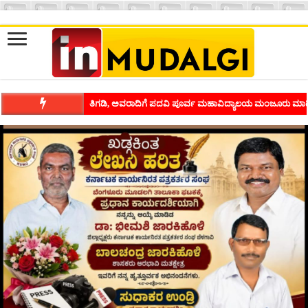
ಶಿವಾಪುರದಲ್ಲಿ ಕವಿಗೋಷ್ಠಿಯ ಸಂಭ್ರಮ ಭಾವನೆಗಳನ್ನು ಕಟ್ಟಿಕೊಡುವ ಕಲೆಗ