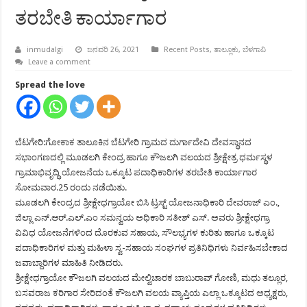
ತರಬೇತಿ ಕಾರ್ಯಾಗಾರ
inmudalgi
ಜನವರಿ 26, 2021
Recent Posts
,
ತಾಲ್ಲೂಕು
,
ಬೆಳಗಾವಿ
Leave a comment
Spread the love
ಬೆಟಗೇರಿ:ಗೋಕಾಕ ತಾಲೂಕಿನ ಬೆಟಗೇರಿ ಗ್ರಾಮದ ದುರ್ಗಾದೇವಿ ದೇವಸ್ಥಾನದ
ಸಭಾಂಗಣದಲ್ಲಿ ಮೂಡಲಗಿ ಕೇಂದ್ರ ಹಾಗೂ ಕೌಜಲಗಿ ವಲಯದ ಶ್ರೀಕ್ಷೇತ್ರ ಧರ್ಮಸ್ಥಳ
ಗ್ರಾಮಾಭಿವೃದ್ಧಿ ಯೋಜನೆಯ ಒಕ್ಕೂಟ ಪದಾಧಿಕಾರಿಗಳ ತರಬೇತಿ ಕಾರ್ಯಾಗಾರ
ಸೋಮವಾರ.25 ರಂದು ನಡೆಯಿತು.
ಮೂಡಲಗಿ ಕೇಂದ್ರದ ಶ್ರೀಕ್ಷೇಧಗ್ರಾಯೋ ಬಿಸಿ ಟ್ರಸ್ಟ್ ಯೋಜನಾಧಿಕಾರಿ ದೇವರಾಜ್ ಎಂ.,
ಜಿಲ್ಲಾ ಎನ್.ಆರ್.ಎಲ್.ಎಂ ಸಮನ್ವಯ ಅಧಿಕಾರಿ ಸತೀಶ್ ಎಸ್. ಅವರು ಶ್ರೀಕ್ಷೇಧಗ್ರಾ
ವಿವಿಧ ಯೋಜನೆಗಳಿಂದ ದೊರಕುವ ಸಹಾಯ, ಸೌಲಭ್ಯಗಳ ಕುರಿತು ಹಾಗೂ ಒಕ್ಕೂಟ
ಪದಾಧಿಕಾರಿಗಳ ಮತ್ತು ಮಹಿಳಾ ಸ್ವ-ಸಹಾಯ ಸಂಘಗಳ ಪ್ರತಿನಿಧಿಗಳು ನಿರ್ವಹಿಸಬೇಕಾದ
ಜವಾಬ್ದಾರಿಗಳ ಮಾಹಿತಿ ನೀಡಿದರು.
ಶ್ರೀಕ್ಷೇಧಗ್ರಾಯೋ ಕೌಜಲಗಿ ವಲಯದ ಮೇಲ್ವಿಚಾರಕ ಬಾಬುರಾವ್ ಗೋಣಿ, ಮಧು ತಲ್ಲೂರ,
ಬಸವರಾಜ ಕರಿಗಾರ ಸೇರಿದಂತೆ ಕೌಜಲಗಿ ವಲಯ ವ್ಯಾಪ್ತಿಯ ಎಲ್ಲಾ ಒಕ್ಕೂಟದ ಅಧ್ಯಕ್ಷರು,