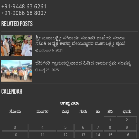
+91-9448 63 6261
+91-9066 68 8007
Related Posts
ಶ್ರೀ ಮಹಾಲಕ್ಷ್ಮೀ ಸೌಹಾರ್ದ ಸಹಕಾರಿ ಶಾಖೆಯ ಸಲಹಾ
ಸಮಿತಿ ಅಧ್ಯಕ್ಷ ಈರಪ್ಪ ದೇಯಣ್ಣವರ ಮಹಾಲಕ್ಷ್ಮೀ ಪೂಜೆ
ನವೆಂಬರ್ 6, 2021
ಬೆಟಗೇರಿ ಗ್ರಾಮದಲ್ಲಿ ವಾರದ ಹಿಡಿದ ಕಾರ್ಯಕ್ರಮ ಸಂಪನ್ನ
ಜುಲೈ 23, 2025
Calendar
ಆಗಷ್ಟ್ 2026
ಸೋಮ
ಮಂಗಳ
ಬುಧ
ಗುರು
ಶು
ಶನಿ
ಭಾನು
1
2
3
4
5
6
7
8
9
10
11
12
13
14
15
16