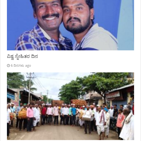
ವಿಶ್ವ ಸ್ನೇಹಿತರ ದಿನ
6 ದಿನಗಳು ago