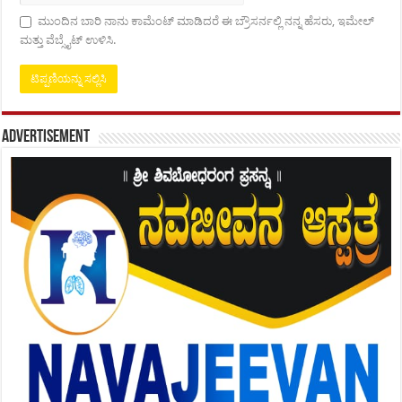
ಮುಂದಿನ ಬಾರಿ ನಾನು ಕಾಮೆಂಟ್ ಮಾಡಿದರೆ ಈ ಬ್ರೌಸರ್ನಲ್ಲಿ ನನ್ನ ಹೆಸರು, ಇಮೇಲ್
ಮತ್ತು ವೆಬ್ಸೈಟ್ ಉಳಿಸಿ.
Advertisement