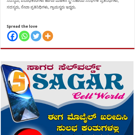
ಸದಸ್ಯರು, ಪದಾಧಿಕಾರಿಗಳು ಹಾಗೂ ಮಹಿಳಾ ಸ್ವ-ಸಹಾಯ ಸಂಘಗಳ ಪ್ರತಿನಿಧಿಗಳು,
ಸದಸ್ಯರು, ಸೇವಾ ಪ್ರತಿನಿಧಿಗಳು, ಗ್ರಾಮಸ್ಥರು ಇದ್ದರು.
Spread the love