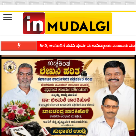
ಶಿವಾಪುರದಲ್ಲಿ ಕವಿಗೋಷ್ಠಿಯ ಸಂಭ್ರಮ ಭಾವನೆಗಳನ್ನು ಕಟ್ಟಿಕೊಡುವ ಕಲೆಗ