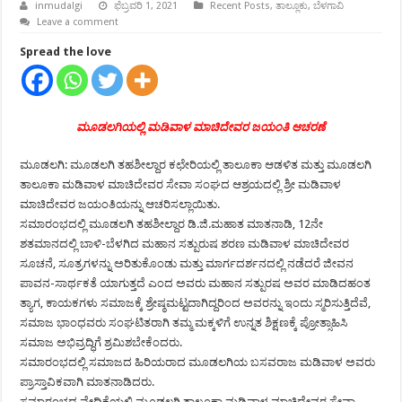
inmudalgi
ಫೆಬ್ರವರಿ 1, 2021
Recent Posts
,
ತಾಲ್ಲೂಕು
,
ಬೆಳಗಾವಿ
Leave a comment
Spread the love
ಮೂಡಲಗಿಯಲ್ಲಿ ಮಡಿವಾಳ ಮಾಚಿದೇವರ ಜಯಂತಿ ಆಚರಣೆ
ಮೂಡಲಗಿ: ಮೂಡಲಗಿ ತಹಶೀಲ್ದಾರ ಕಛೇರಿಯಲ್ಲಿ ತಾಲೂಕಾ ಆಡಳಿತ ಮತ್ತು ಮೂಡಲಗಿ
ತಾಲೂಕಾ ಮಡಿವಾಳ ಮಾಚಿದೇವರ ಸೇವಾ ಸಂಘದ ಆಶ್ರಯದಲ್ಲಿ ಶ್ರೀ ಮಡಿವಾಳ
ಮಾಚಿದೇವರ ಜಯಂತಿಯನ್ನು ಆಚರಿಸಲ್ಲಾಯಿತು.
ಸಮಾರಂಭದಲ್ಲಿ ಮೂಡಲಗಿ ತಹಶೀಲ್ದಾರ ಡಿ.ಜಿ.ಮಹಾತ ಮಾತನಾಡಿ, 12ನೇ
ಶತಮಾನದಲ್ಲಿ ಬಾಳಿ-ಬೆಳಗಿದ ಮಹಾನ ಸತ್ಪುರುಷ ಶರಣ ಮಡಿವಾಳ ಮಾಚಿದೇವರ
ಸೂಚನೆ, ಸೂತ್ರಗಳನ್ನು ಅರಿತುಕೊಂಡು ಮತ್ತು ಮಾರ್ಗದರ್ಶನದಲ್ಲಿ ನಡೆದರೆ ಜೀವನ
ಪಾವನ-ಸಾರ್ಥಕತೆ ಯಾಗುತ್ತದೆ ಎಂದ ಅವರು ಮಹಾನ ಸತ್ಪುರಷ ಅವರ ಮಾಡಿದಹಂತ
ತ್ಯಾಗ, ಕಾಯಕಗಳು ಸಮಾಜಕ್ಕೆ ಶ್ರೇಷ್ಠಮಟ್ಟದಾಗಿದ್ದರಿಂದ ಅವರನ್ನು ಇಂದು ಸ್ಮರಿಸುತ್ತಿದೆವೆ,
ಸಮಾಜ ಭಾಂಧವರು ಸಂಘಟಿತರಾಗಿ ತಮ್ಮ ಮಕ್ಕಳಿಗೆ ಉನ್ನತ ಶಿಕ್ಷಣಕ್ಕೆ ಪ್ರೋತ್ಸಾಹಿಸಿ
ಸಮಾಜ ಅಭಿವ್ರದ್ಧಿಗೆ ಶ್ರಮಿಶಬೇಕೆಂದರು.
ಸಮಾರಂಭದಲ್ಲಿ ಸಮಾಜದ ಹಿರಿಯರಾದ ಮೂಡಲಗಿಯ ಬಸವರಾಜ ಮಡಿವಾಳ ಅವರು
ಪ್ರಾಸ್ತಾವಿಕವಾಗಿ ಮಾತನಾಡಿದರು.
ಸಮಾರಂಭದ ವೇದಿಕೆಯಲ್ಲಿ ಮೂಡಲಗಿ ತಾಲೂಕಾ ಮಡಿವಾಳ ಮಾಚಿದೇವರ ಸೇವಾ