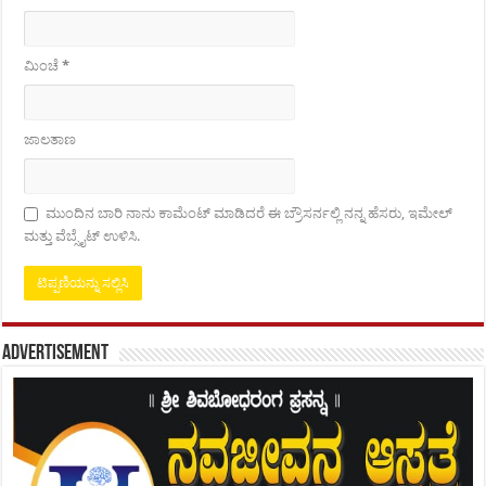
ಮಿಂಚೆ
*
ಜಾಲತಾಣ
ಮುಂದಿನ ಬಾರಿ ನಾನು ಕಾಮೆಂಟ್ ಮಾಡಿದರೆ ಈ ಬ್ರೌಸರ್ನಲ್ಲಿ ನನ್ನ ಹೆಸರು, ಇಮೇಲ್
ಮತ್ತು ವೆಬ್ಸೈಟ್ ಉಳಿಸಿ.
Advertisement