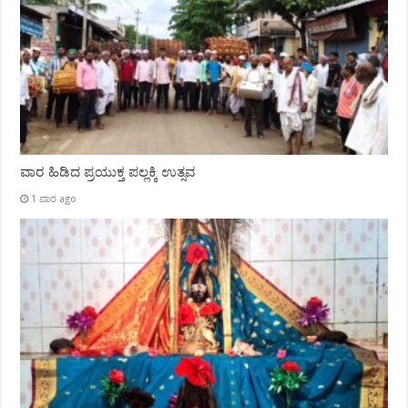
ವಾರ ಹಿಡಿದ ಪ್ರಯುಕ್ತ ಪಲ್ಲಕ್ಕಿ ಉತ್ಸವ
1 ವಾರ ago