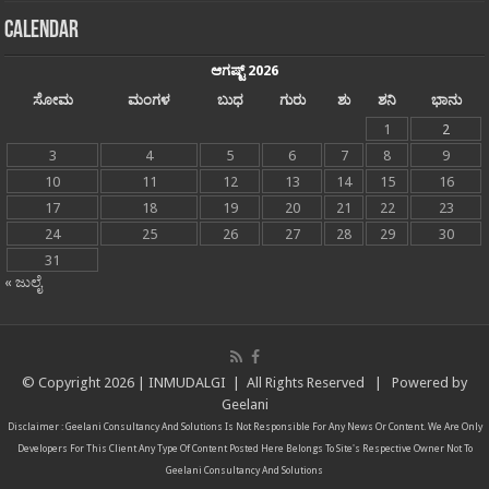
Calendar
ಆಗಷ್ಟ್ 2026
ಸೋಮ
ಮಂಗಳ
ಬುಧ
ಗುರು
ಶು
ಶನಿ
ಭಾನು
1
2
3
4
5
6
7
8
9
10
11
12
13
14
15
16
17
18
19
20
21
22
23
24
25
26
27
28
29
30
31
« ಜುಲೈ
© Copyright
2026 |
INMUDALGI
| All Rights Reserved | Powered by
Geelani
Disclaimer :
Geelani Consultancy And Solutions
Is Not Responsible For Any News Or Content. We Are Only
Developers For This Client Any Type Of Content Posted Here Belongs To Site's Respective Owner Not To
Geelani Consultancy And Solutions