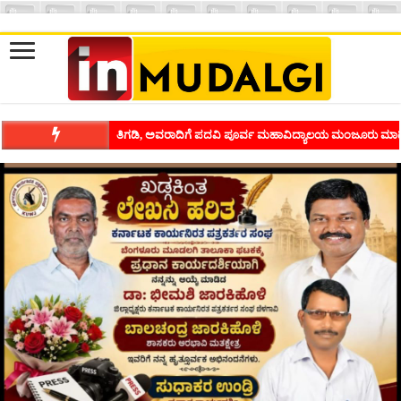
ಶಿವಾಪುರದಲ್ಲಿ ಕವಿಗೋಷ್ಠಿಯ ಸಂಭ್ರಮ ಭಾವನೆಗಳನ್ನು ಕಟ್ಟಿಕೊಡುವ ಕಲೆಗ