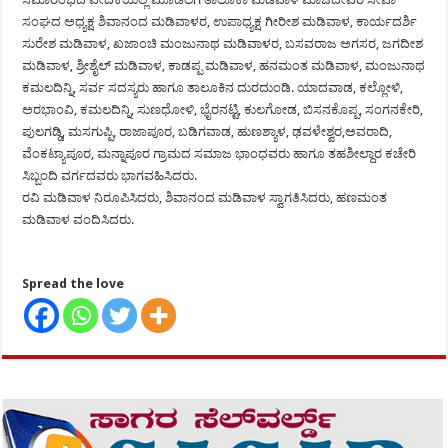
ಸಂಘದ ಅಧ್ಯಕ್ಷ ಶಿವಾನಂದ ಮಡಿವಾಳರ, ಉಪಾಧ್ಯಕ್ಷ ಗೀರೀಶ ಮಡಿವಾಳ, ಕಾರ್ಯದರ್ಶಿ
ಸುರೇಶ ಮಡಿವಾಳ, ಖಜಾಂಚಿ ಮಂಜುನಾಥ ಮಡಿವಾಳರ, ಬಸವರಾಜ ಅಗಸರ, ಜಗದೀಶ
ಮಡಿವಾಳ, ಶ್ರೀಶೈಲ್ ಮಡಿವಾಳ, ಕಾಡಪ್ಪ ಮಡಿವಾಳ, ಹನಮಂತ ಮಡಿವಾಳ, ಮಂಜುನಾಥ
ಕಮಲದಿನ್ನಿ, ಸರ್ವ ಸದಸ್ಯರು ಹಾಗೂ ತಾಲೂಕಿನ ದುರದುಂಡಿ. ಯಾದವಾಡ, ಕಲ್ಲೋಳಿ,
ಅರಭಾಂವಿ, ಕಮಲದಿನ್ನಿ, ಸುಣಧೋಳಿ, ಭೈರನಟ್ಟಿ, ಕುಲಗೋಡ, ಬಿಸನಕೊಪ್ಪ, ಸಂಗನಕೇರಿ,
ಪುಲಗಡ್ಡಿ, ಮಸಗುಪ್ಪಿ, ರಾಜಾಪೂರ, ಬಡಿಗವಾಡ, ಹುಣಶ್ಯಾಳ, ಢವಳೇಶ್ವರ,ಅವರಾದಿ,
ವೆಂಕಟ್ಯಾಪೂರ, ಮನ್ನಾಪೂರ ಗ್ರಾಮದ ಸಮಾಜ ಭಾಂಧವರು ಹಾಗೂ ತಹಶೀಲ್ದಾರ ಕಚೇರಿ
ಸಿಬ್ಬಂದಿ ವರ್ಗದವರು ಭಾಗವಹಿಸಿದರು.
ರವಿ ಮಡಿವಾಳ ನಿರೂಪಿಸಿದರು, ಶಿವಾನಂದ ಮಡಿವಾಳ ಸ್ವಾಗತಿಸಿದರು, ಹಣಮಂತ
ಮಡಿವಾಳ ವಂದಿಸಿದರು.
Spread the love