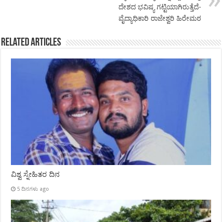
ದೇಶದ ಭವಿಷ್ಯ ಗಟ್ಟಿಯಾಗಿರುತ್ತೆದೆ-
ವೈದ್ಯಾಧಿಕಾರಿ ರಾಜೇಶ್ವರಿ ಹಿರೇಮಠ
Related Articles
ವಿಶ್ವ ಸ್ನೇಹಿತರ ದಿನ
5 ದಿನಗಳು ago