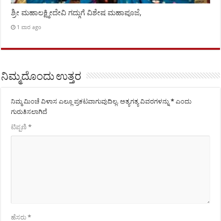
ಶ್ರೀ ಮಹಾಲಕ್ಷ್ಮೀದೇವಿ ಗದ್ಗುಗೆ ವಿಶೇಷ ಮಹಾಪೂಜೆ,
1 ವಾರ ago
ನಿಮ್ಮದೊಂದು ಉತ್ತರ
ನಿಮ್ಮ ಮಿಂಚೆ ವಿಳಾಸ ಎಲ್ಲೂ ಪ್ರಕಟವಾಗುವುದಿಲ್ಲ.
ಅತ್ಯಗತ್ಯ ವಿವರಗಳನ್ನು
*
ಎಂದು
ಗುರುತಿಸಲಾಗಿದೆ
ಟಿಪ್ಪಣಿ
*
ಹೆಸರು
*