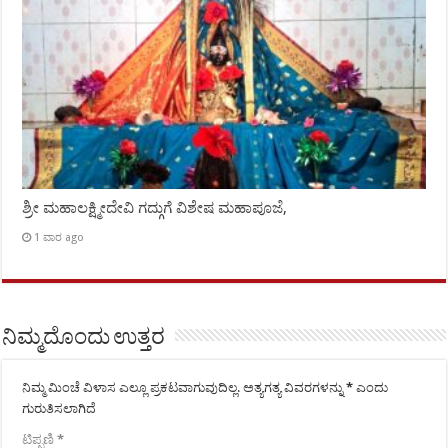
ಶ್ರೀ ಮಹಾಲಕ್ಷ್ಮೀದೇವಿ ಗದ್ಗುಗೆ ವಿಶೇಷ ಮಹಾಪೂಜೆ,
1 ವಾರ ago
ನಿಮ್ಮದೊಂದು ಉತ್ತರ
ನಿಮ್ಮ ಮಿಂಚೆ ವಿಳಾಸ ಎಲ್ಲೂ ಪ್ರಕಟವಾಗುವುದಿಲ್ಲ.
ಅತ್ಯಗತ್ಯ ವಿವರಗಳನ್ನು
*
ಎಂದು
ಗುರುತಿಸಲಾಗಿದೆ
ಟಿಪ್ಪಣಿ
*