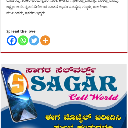
ಯರಗುದ್ರಿ, ಶಂಕರ ಭರಮನ್ನವರ, ವಿಠಲ ಕೌಜಲಗಿ, ಫಕೀರಪ್ಪ ಮಲ್ದೂರ, ಬಾಳಪ್ಪ ನಾಯ್ಕ,
ಲಕ್ಷ್ಮಣ ಅರಬನ್ನವರ ಸೇರಿದಂತೆ ನೂತನ ಗ್ರಾಪಂ ಸದಸ್ಯರು, ಗಣ್ಯರು, ರಾಜಕೀಯ
ಮುಖಂಡರು, ಇತರರು ಇದ್ದರು.
Spread the love