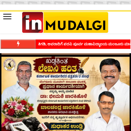
ಶಿವಾಪುರದಲ್ಲಿ ಕವಿಗೋಷ್ಠಿಯ ಸಂಭ್ರಮ ಭಾವನೆಗಳನ್ನು ಕಟ್ಟಿಕೊಡುವ ಕಲೆಗ