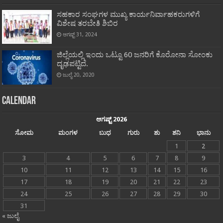
ಸಹಕಾರ ಸಂಘಗಳ ಮುಖ್ಯ ಕಾರ್ಯನಿರ್ವಾಹಕರುಗಳಿಗೆ
ವಿಶೇಷ ತರಬೇತಿ ಶಿಬಿರ
ಆಗಷ್ಟ್ 31, 2024
ಜಿಲ್ಲೆಯಲ್ಲಿ ಇಂದು ಒಟ್ಟೂ 60 ಜನರಿಗೆ ಕೊರೋನಾ ಸೋಂಕು
ದೃಢಪಟ್ಟಿದೆ.
ಜುಲೈ 20, 2020
Calendar
ಆಗಷ್ಟ್ 2026
ಸೋಮ
ಮಂಗಳ
ಬುಧ
ಗುರು
ಶು
ಶನಿ
ಭಾನು
1
2
3
4
5
6
7
8
9
10
11
12
13
14
15
16
17
18
19
20
21
22
23
24
25
26
27
28
29
30
31
« ಜುಲೈ