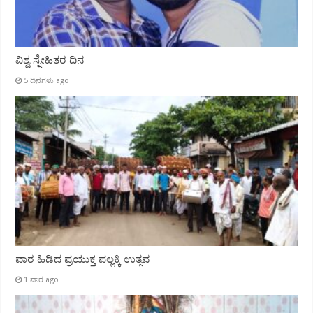
ವಿಶ್ವ ಸ್ನೇಹಿತರ ದಿನ
5 ದಿನಗಳು ago
ವಾರ ಹಿಡಿದ ಪ್ರಯುಕ್ತ ಪಲ್ಲಕ್ಕಿ ಉತ್ಸವ
1 ವಾರ ago