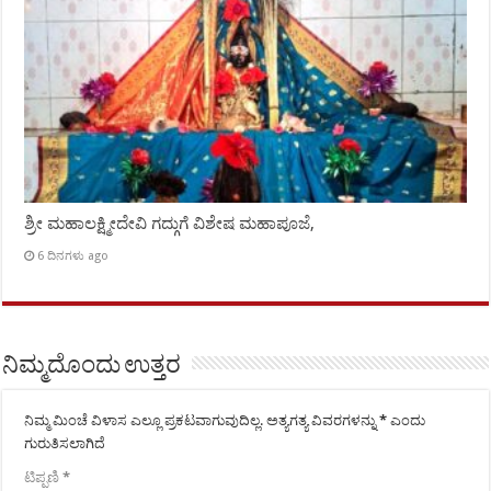
ಶ್ರೀ ಮಹಾಲಕ್ಷ್ಮೀದೇವಿ ಗದ್ಗುಗೆ ವಿಶೇಷ ಮಹಾಪೂಜೆ,
6 ದಿನಗಳು ago
ನಿಮ್ಮದೊಂದು ಉತ್ತರ
ನಿಮ್ಮ ಮಿಂಚೆ ವಿಳಾಸ ಎಲ್ಲೂ ಪ್ರಕಟವಾಗುವುದಿಲ್ಲ.
ಅತ್ಯಗತ್ಯ ವಿವರಗಳನ್ನು
*
ಎಂದು
ಗುರುತಿಸಲಾಗಿದೆ
ಟಿಪ್ಪಣಿ
*