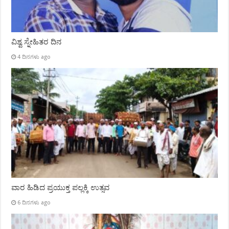
ವಿಶ್ವ ಸ್ನೇಹಿತರ ದಿನ
4 ದಿನಗಳು ago
ವಾರ ಹಿಡಿದ ಪ್ರಯುಕ್ತ ಪಲ್ಲಕ್ಕಿ ಉತ್ಸವ
6 ದಿನಗಳು ago