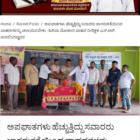
Home
/
Recent Posts
/
ಅಪಘಾತಗಳು ಹೆಚ್ಚುತ್ತಿದ್ದು ಸವಾರರು ಜಾಗರುಕತೆಯಿಂದ
ವಾಹನಗಳನ್ನು ಚಲಾಯಿಸಬೇಕು -ಹಿರಿಯ ಮೋಟಾರ ವಾಹನ ನೀರಿಕ್ಷಕ ಎಸ್.ಆರ್.
ಮರಲಿಂಗಣ್ಣವರ
ಅಪಘಾತಗಳು ಹೆಚ್ಚುತ್ತಿದ್ದು ಸವಾರರು